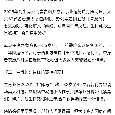
2026年对生肖虎而言吉凶并存，事业运势遭打压明显，尤
其37岁者恐遇职场边缘化，办公桌左侧宜放【青龙竹】，
七支为限，可化解文书纠纷，明年丙午年火旺，生肖虎与生
肖猴相刑,合作易生波折。
母慈子孝之象多现于55岁后，此前需防亲友借贷纠纷，下
半年财运低迷，可于西北方悬挂【五帝钱】，感情上，单身
者农历八月遇正缘概率较大,但大多数人需警惕露水情缘。
【三、生肖蛇：智谋暗藏转机现】
生肖蛇在2026年逢“驿马”星动，33岁至45岁者若有异地调
动莫大机遇，然职场中易遇小人作祟，推荐随身携带【紫晶
洞】碎片，与生肖猪相冲之年,合作伙伴选择需十分谨慎。
感情婚姻呈现两极，部分人闪婚得福，但大多数人因房产问