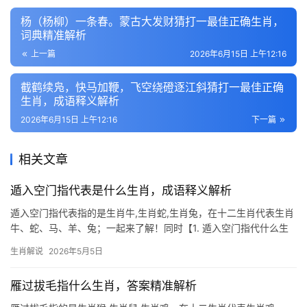
杨（杨柳）一条春。蒙古大发财猜打一最佳正确生肖，
词典精准解析
上一篇
2026年6月15日 上午12:16
截鹤续凫，快马加鞭，飞空绕磴逐江斜猜打一最佳正确
生肖，成语释义解析
2026年6月15日 上午12:16
下一篇
相关文章
遁入空门指代表是什么生肖，成语释义解析
遁入空门指代表指的是生肖牛,生肖蛇,生肖兔，在十二生肖代表生肖
牛、蛇、马、羊、兔；一起来了解！同时【1. 遁入空门指代什么生
肖？】 “遁入空门”在生肖文化中常暗指生肖牛与生肖蛇。生肖牛天
生肖解说
2026年5月5日
性沉稳，早年多劳碌，晚年易生避世之念；生肖蛇心思缜密，若遇
人生大劫，常选
雁过拔毛指什么生肖，答案精准解析