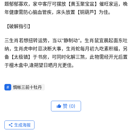
题郁郁寡欢，家中客厅可摆放【黄玉聚宝盆】催旺家运，晚
年健康需防心脑血管疾，床头放置【铜葫芦】为佳。
【破解指引】
三生肖若想扭转运势，当以“静制动”。生肖鼠宜晨起面东吐
纳，生肖虎申时忌决断大事，生肖蛇每月初九吃素积福，另
备【太极镇】于书房，可同时化解三煞，此物需经开光后置
于檀木盒中,逢朔望日晒月光更佳。
惆帐三前十牡丹
赞
(0)
生成海报