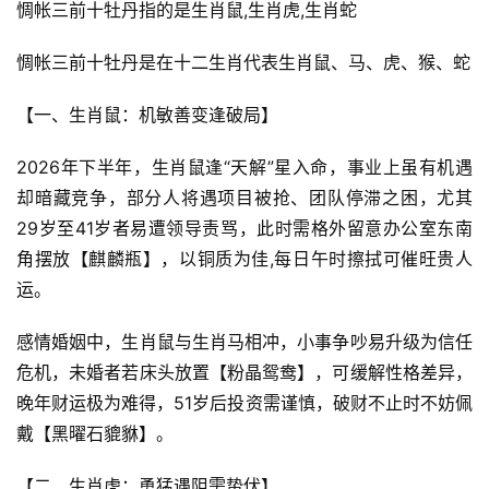
惆帐三前十牡丹指的是生肖鼠,生肖虎,生肖蛇
惆帐三前十牡丹是在十二生肖代表生肖鼠、马、虎、猴、蛇
【一、生肖鼠：机敏善变逢破局】
2026年下半年，生肖鼠逢“天解”星入命，事业上虽有机遇
却暗藏竞争，部分人将遇项目被抢、团队停滞之困，尤其
29岁至41岁者易遭领导责骂，此时需格外留意办公室东南
角摆放【麒麟瓶】，以铜质为佳,每日午时擦拭可催旺贵人
运。
感情婚姻中，生肖鼠与生肖马相冲，小事争吵易升级为信任
危机，未婚者若床头放置【粉晶鸳鸯】，可缓解性格差异，
晚年财运极为难得，51岁后投资需谨慎，破财不止时不妨佩
戴【黑曜石貔貅】。
【二、生肖虎：勇猛遇阻需蛰伏】