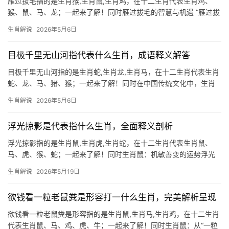
雁过拔毛指的是生肖猴,生肖鼠,生肖鸡，在十二生肖代表生肖鸡、
猴、鼠、马、龙；一起来了解！同时雁过拔毛的智慧与机遇 “雁过拔
毛”这一成语，常被用来形容精明算计的特质，而生肖鸡恰恰是这一
生肖解说
2026年5月6日
性格的典型代表，鸡年出生的人天生敏锐，善于在细节中捕捉机
会，如同农夫在
目极千里无山河指代表什么生肖，成语释义解答
目极千里无山河指的是生肖蛇,生肖龙,生肖马，在十二生肖代表生肖
蛇、龙、马、猪、猴；一起来了解！同时在中国传统文化中，生肖
不仅是时间的标记，更是命运与性格的隐喻。\”目极千里无山河\”这
生肖解说
2026年5月6日
一充满诗意的成语，暗藏生肖的玄机，它描绘的是一种超然物外的
境界，暗喻能突破现实
浮光掠影是代表指什么生肖，全面释义剖析
浮光掠影指的是生肖鼠,生肖虎,生肖蛇，在十二生肖代表生肖鼠、
马、虎、猴、蛇；一起来了解！同时生肖鼠：机敏善变的运势浮光
“浮光掠影”一词，常被用来形容生肖鼠的运势特征——看似灵动多
生肖解说
2026年5月19日
变，实则暗藏玄机，2026年对属鼠者而言极为关键，下半年易遇“吉
凶并存”
欲钱看一粒老鼠粪是形容打一什么生肖，完美解析呈现
欲钱看一粒老鼠粪是形容指的是生肖鼠,生肖马,生肖鸡，在十二生肖
代表生肖鼠、马、鸡、虎、牛；一起来了解！同时生肖鼠：从“一粒