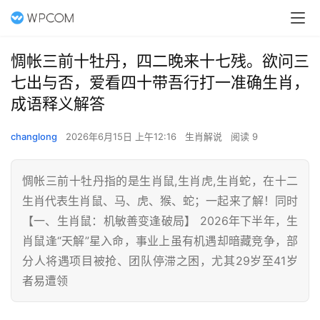
惆帐三前十牡丹，四二晚来十七残。欲问三
七出与否，爱看四十带吾行打一准确生肖，
成语释义解答
changlong
2026年6月15日 上午12:16
生肖解说
阅读 9
惆帐三前十牡丹指的是生肖鼠,生肖虎,生肖蛇，在十二
生肖代表生肖鼠、马、虎、猴、蛇；一起来了解！同时
【一、生肖鼠：机敏善变逢破局】 2026年下半年，生
肖鼠逢“天解”星入命，事业上虽有机遇却暗藏竞争，部
分人将遇项目被抢、团队停滞之困，尤其29岁至41岁
者易遭领