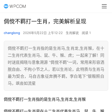
倜傥不羁打一生肖，完美解析呈现
changlong
2026年5月22日 上午12:22
生肖解说
阅读 1
倜傥不羁打一生肖指的是生肖马,生肖龙,生肖猴，在十
二生肖代表生肖马、鼠、牛、猴、虎；一起来了解！同
时谜底揭晓与意象溯源 “倜傥不羁”一词，常用来形容洒
脱自由、不拘小节之人，若以生肖论，此特质与生肖马
最为契合，马自古象征奔腾不羁，李白笔下“银鞍照白
马，飒沓如流星
倜傥不羁打一生肖指的是生肖马,生肖龙,生肖猴
倜傥不羁打一生肖是在十二生肖代表生肖马、鼠、牛、猴、