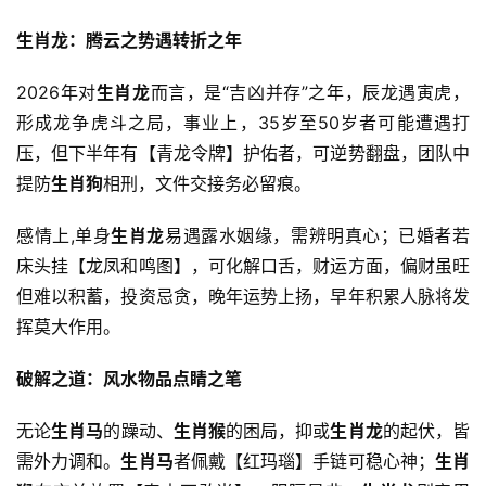
生肖龙：腾云之势遇转折之年
2026年对
生肖龙
而言，是“吉凶并存”之年，辰龙遇寅虎，
形成龙争虎斗之局，事业上，35岁至50岁者可能遭遇打
压，但下半年有【青龙令牌】护佑者，可逆势翻盘，团队中
提防
生肖狗
相刑，文件交接务必留痕。
感情上,单身
生肖龙
易遇露水姻缘，需辨明真心；已婚者若
床头挂【龙凤和鸣图】，可化解口舌，财运方面，偏财虽旺
但难以积蓄，投资忌贪，晚年运势上扬，早年积累人脉将发
挥莫大作用。
破解之道：风水物品点睛之笔
无论
生肖马
的躁动、
生肖猴
的困局，抑或
生肖龙
的起伏，皆
需外力调和。
生肖马
者佩戴【红玛瑙】手链可稳心神；
生肖