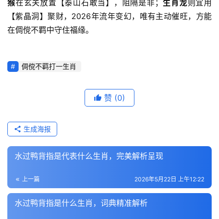
猴
在玄关放置【泰山石敢当】，阻隔是非；
生肖龙
则宜用
【紫晶洞】聚财，2026年流年变幻，唯有主动催旺，方能
在倜傥不羁中守住福缘。
倜傥不羁打一生肖
赞
(0)
生成海报
水过鸭背指是代表什么生肖，完美解析呈现
上一篇
2026年5月22日 上午12:22
水过鸭背指是什么生肖，词典精准解析