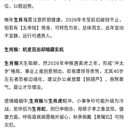
位，以稳运势。
晚年
生肖马
需注意肝胆健康，2026年冬至前后破财不止，
但若有【五帝钱】傍身，可转危为安，总体而言，此年宜动
不宜静，远行可遇贵人。
生肖猴：机变百出却暗藏玄机
生肖猴
天生聪颖，然2026年申猴遇寅虎之年，形成“冲太
岁”格局，事业上虽创意频出，却易遭领导责骂，尤其40岁
左右者恐被边缘化，建议办公桌放置【铜葫芦】，吞煞聚
气，莫让才华埋没。
感情婚姻中,
生肖猴
与
生肖虎
相冲，小事争吵可能升级为冷
战，若伴侣为
生肖蛇
，则巳申相合，母慈子孝之象显现，健
康方面，呼吸道疾病需格外留心，秋季佩戴【黑曜石】可挡
灾厄。