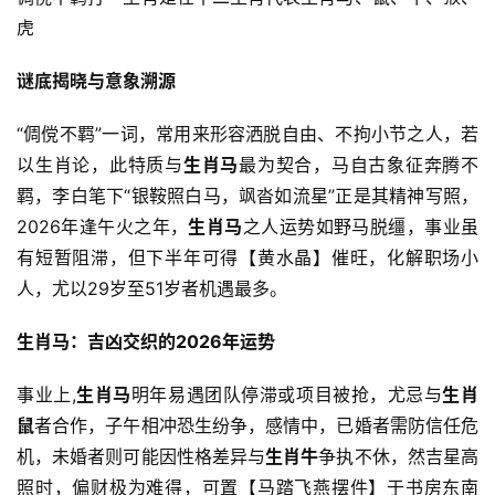
虎
谜底揭晓与意象溯源
“倜傥不羁”一词，常用来形容洒脱自由、不拘小节之人，若
以生肖论，此特质与
生肖马
最为契合，马自古象征奔腾不
羁，李白笔下“银鞍照白马，飒沓如流星”正是其精神写照，
2026年逢午火之年，
生肖马
之人运势如野马脱缰，事业虽
有短暂阻滞，但下半年可得【黄水晶】催旺，化解职场小
人，尤以29岁至51岁者机遇最多。
生肖马：吉凶交织的2026年运势
事业上,
生肖马
明年易遇团队停滞或项目被抢，尤忌与
生肖
鼠
者合作，子午相冲恐生纷争，感情中，已婚者需防信任危
机，未婚者则可能因性格差异与
生肖牛
争执不休，然吉星高
照时，偏财极为难得，可置【马踏飞燕摆件】于书房东南