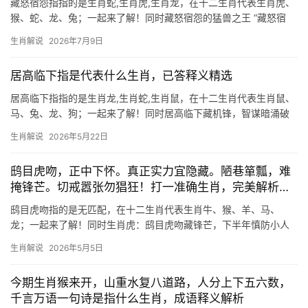
藏怒宿怨指指的是生肖蛇,生肖虎,生肖龙，在十二生肖代表生肖虎、
猴、蛇、龙、兔；一起来了解！同时藏怒宿怨的猛兽之王 “藏怒宿
怨”一词，常让人联想到隐忍不发却暗藏锋芒的性子，这与生肖虎的
生肖解说
2026年7月9日
性情极为吻合，虎为百兽之王，天生威严，但若遭遇不公，便会将
怒火压于心底，
居高临下指是代表什么生肖，已答释义精选
居高临下指指的是生肖龙,生肖蛇,生肖鼠，在十二生肖代表生肖鼠、
马、兔、龙、狗；一起来了解！同时居高临下藏机锋，智谋暗涌破
困局 居高临下者，常为掌控全局之人。生肖鼠恰似暗夜潜行的谋
生肖解说
2026年5月22日
士，天生擅察人心，2026年对属鼠人极为关键，尤以36至48岁者
为甚，事业上
鸱目虎吻，正中下怀。真正实力宜隐藏。陋巷箪瓢，难
掩锋芒。切戒嚣张勿猖狂！打一准确生肖，完美解析呈
现
鸱目虎吻指的是无匹配，在十二生肖代表生肖牛、猴、羊、马、
龙；一起来了解！同时生肖虎：鸱目虎吻藏锋芒，下半年慎防小人
鸱目虎吻者，面凶心锐，恰如生肖虎天生威仪却需韬光养晦，明年
生肖解说
2026年5月5日
甲辰年，属虎人逢“龙虎斗”之局，29岁者易遭职场打压，项目无端
今期生肖猴来开，山重水复八道路，人分上下五六数，
千言万语一句诗是指什么生肖，成语释义解析