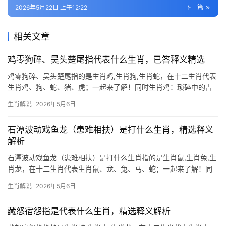
2026年5月22日 上午12:22
下一篇
相关文章
鸡零狗碎、吴头楚尾指代表什么生肖，已答释义精选
鸡零狗碎、吴头楚尾指的是生肖鸡,生肖狗,生肖蛇，在十二生肖代表
生肖鸡、狗、蛇、猪、虎；一起来了解！同时生肖鸡：琐碎中的吉
凶密码 “鸡零狗碎”常指琐碎小事，但生肖鸡在命理中象征“勤奋守
生肖解说
2026年5月6日
时”，明年甲辰年（2024年），属鸡人遇“辰酉合”，事业上小麻烦不
断（如合同纠纷
石潭波动戏鱼龙（患难相扶）是打什么生肖，精选释义
解析
石潭波动戏鱼龙（患难相扶）是打什么生肖指的是生肖鼠,生肖兔,生
肖龙，在十二生肖代表生肖鼠、龙、兔、马、蛇；一起来了解！同
时石潭波动戏鱼龙，患难相扶显机敏 “石潭波动戏鱼龙”一句中，“鱼
生肖解说
2026年5月6日
龙”暗藏玄机，龙为虚幻，鱼为现实，而生肖鼠恰是虚实结合的象
征，鼠性机敏，擅于在动荡中捕捉机遇，正如
藏怒宿怨指是代表什么生肖，精选释义解析