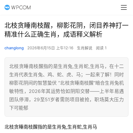
北枝贪睡南枝醒，柳影花阴，闭目养神打一
精准什么正确生肖，成语释义解析
changlong
2026年6月15日 上午12:16
生肖解说
阅读 1
北枝贪睡南枝醒指的是生肖兔,生肖蛇,生肖马，在十二
生肖代表生肖兔、鸡、蛇、虎、马；一起来了解！同时
柳影花阴间的智慧蛰伏 “北枝贪睡南枝醒”暗合生肖兔机
敏特性，2026年其运势恰如阴阳交替——上半年易遇
团队停滞，29至51岁者需防项目被抢，职场莫大压力
下可能郁
北枝贪睡南枝醒指的是生肖兔,生肖蛇,生肖马