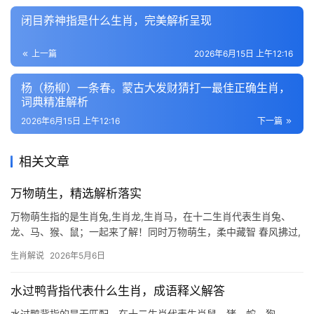
闭目养神指是什么生肖，完美解析呈现
上一篇
2026年6月15日 上午12:16
杨（杨柳）一条春。蒙古大发财猜打一最佳正确生肖，
词典精准解析
2026年6月15日 上午12:16
下一篇
相关文章
万物萌生，精选解析落实
万物萌生指的是生肖兔,生肖龙,生肖马，在十二生肖代表生肖兔、
龙、马、猴、鼠；一起来了解！同时万物萌生，柔中藏智 春风拂过,
草木抽芽，生肖兔恰如这萌动的生机，象征温柔与机敏，民间常说
生肖解说
2026年5月6日
“兔跃龙门”，暗指看似柔弱的兔子亦有跃迁之能，2024甲辰年，生
肖兔与太
水过鸭背指代表什么生肖，成语释义解答
水过鸭背指的是无匹配，在十二生肖代表生肖鼠、猪、蛇、狗、