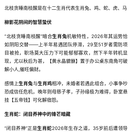
北枝贪睡南枝醒是在十二生肖代表生肖兔、鸡、蛇、虎、马
柳影花阴间的智慧蛰伏
“北枝贪睡南枝醒”暗合
生肖兔
机敏特性，2026年其运势恰
如阴阳交替——上半年易遇团队停滞，29至51岁者需防项
目被抢，职场莫大压力下可能郁郁寡欢，然下半年转机显
现，尤以秋后为甚，【黄水晶貔貅】置于办公桌东南角可破
解小人,催旺偏财。
感情上
生肖兔
与
生肖鸡
相冲，未婚者若遇此组合，小事争吵
恐成信任危机，晚年则母慈子孝，子孙缘极为难得，卧室悬
挂【五帝钱】可化解宿怨。
生肖蛇：闭目养神中的锋芒暗藏
“闭目养神”正是
生肖蛇
2026年生存之道，35岁前后遭领导