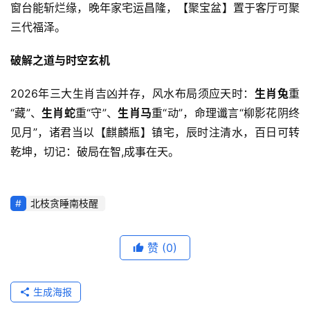
窗台能斩烂缘，晚年家宅运昌隆，【聚宝盆】置于客厅可聚
三代福泽。
破解之道与时空玄机
2026年三大生肖吉凶并存，风水布局须应天时：
生肖兔
重
“藏”、
生肖蛇
重“守”、
生肖马
重“动”，命理谶言“柳影花阴终
见月”，诸君当以【麒麟瓶】镇宅，辰时注清水，百日可转
乾坤，切记：破局在智,成事在天。
北枝贪睡南枝醒
赞
(0)
生成海报