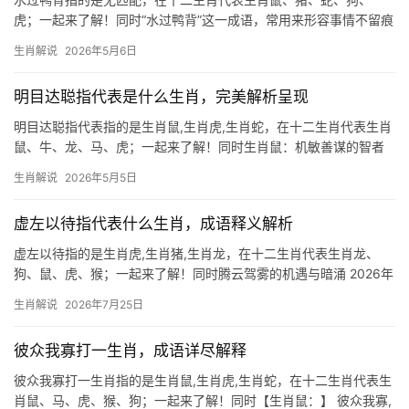
虎；一起来了解！同时“水过鸭背”这一成语，常用来形容事情不留痕
迹或人心胸豁达，若论生肖象征，生肖鸡最为贴切，鸡鸣破晓，驱
生肖解说
2026年5月6日
散黑暗，却从不沉溺于过往，正如水滴滑过鸭背，不沾分毫。生肖
鸡
明目达聪指代表是什么生肖，完美解析呈现
明目达聪指代表指的是生肖鼠,生肖虎,生肖蛇，在十二生肖代表生肖
鼠、牛、龙、马、虎；一起来了解！同时生肖鼠：机敏善谋的智者
在十二生肖中,生肖鼠位列第一，象征着智慧与机敏，民间常言“鼠目
生肖解说
2026年5月5日
寸光”，实则不然，生肖鼠之人往往目光长远，善于未雨绸缪，尤其
在事业上，他们
虚左以待指代表什么生肖，成语释义解析
虚左以待指的是生肖虎,生肖猪,生肖龙，在十二生肖代表生肖龙、
狗、鼠、虎、猴；一起来了解！同时腾云驾雾的机遇与暗涌 2026年
对生肖龙而言，是吉凶交织的转折点，下半年事业宫受“禄存”星照
生肖解说
2026年7月25日
耀，项目推进极为难得顺畅，尤其29岁至51岁者易遇贵人提携，然
“劫煞
彼众我寡打一生肖，成语详尽解释
彼众我寡打一生肖指的是生肖鼠,生肖虎,生肖蛇，在十二生肖代表生
肖鼠、马、虎、猴、狗；一起来了解！同时【生肖鼠：】 彼众我寡,