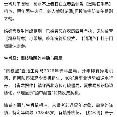
责骂几率骤增，破财不止者宜在立春后佩戴【黑曜石手串】
挡煞，明年丙午火旺，蛇人偏财暗涌,但投资需防寅午相刑
之劫。
婚姻宫受
生肖虎
相刑，已婚者忌在农历四月争执，床头放置
【粉晶鸳鸯】可缓解，晚年病符星侵扰，【铜葫芦】挂于门
楣能保康泰。
生肖马：南枝独醒的冲劲与困局
“南枝醒”直指
生肖马
2026年驿马星动，开年即有异地机
遇，但团队停滞恐令良机错失，40岁后事业运势如逆水行
舟，【青龙摆件】镇守西北方位可破僵局，夏季易被职场边
缘化，命理显示“凶中藏吉”,转岗反成契机。
情感方面与
生肖鼠
相冲，未婚者若遇鼠年对象，需格外谨
慎，特定年龄段（33-45岁）有墙外桃花，【桃木剑】悬于