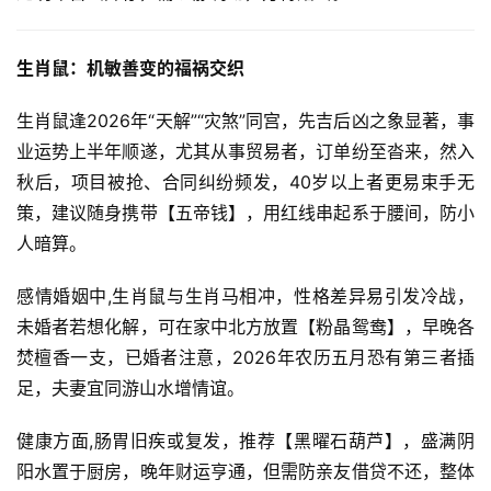
生肖鼠：机敏善变的福祸交织
生肖鼠逢2026年“天解”“灾煞”同宫，先吉后凶之象显著，事
业运势上半年顺遂，尤其从事贸易者，订单纷至沓来，然入
秋后，项目被抢、合同纠纷频发，40岁以上者更易束手无
策，建议随身携带【五帝钱】，用红线串起系于腰间，防小
人暗算。
感情婚姻中,生肖鼠与生肖马相冲，性格差异易引发冷战，
未婚者若想化解，可在家中北方放置【粉晶鸳鸯】，早晚各
焚檀香一支，已婚者注意，2026年农历五月恐有第三者插
足，夫妻宜同游山水增情谊。
健康方面,肠胃旧疾或复发，推荐【黑曜石葫芦】，盛满阴
阳水置于厨房，晚年财运亨通，但需防亲友借贷不还，整体