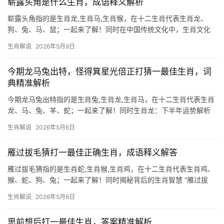
崭露头角是什么生肖，成语释义解析
崭露头角指的是生肖龙,生肖马,生肖猴，在十二生肖代表生肖龙、
狗、兔、马、鼠；一起来了解！同时在中国传统文化中，生肖文化
占据着极为重要的地位，它不仅是一种纪年方式，更蕴含着深刻的
生肖解说
2026年5月9日
命理哲学，我们将解读三个与“崭露头角”相关的生肖，分析其运势特
点,并推荐相应
今期龙马兔出特，怪得箕星光倍正打猜一最佳生肖，词
典精准解析
今期龙马兔出特指的是生肖兔,生肖龙,生肖马，在十二生肖代表生肖
龙、马、兔、羊、蛇；一起来了解！同时生肖龙：下半年运势解析
2024甲辰年对生肖龙而言是“值太岁”之年，吉凶交织，部分人可能
生肖解说
2026年5月6日
遭遇“破财不止”或事业阻滞，但大多数人若能把握农历三月、九月的
“天德贵人
雁过拔毛猜打一最佳正确生肖，成语释义解答
雁过拔毛猜指的是生肖蛇,生肖猴,生肖鸡，在十二生肖代表生肖鸡、
猴、蛇、狗、兔；一起来了解！同时揭秘背后的生肖智慧 “雁过拔
毛”这一成语，常被用来形容人过分贪婪，连微小利益也不放过，若
生肖解说
2026年5月6日
将其拆解为生肖谜题，“雁”为飞禽，对应十二生肖中的生肖鸡；而
“拔毛”动作
思前想后打一最佳生肖，答案精准解析