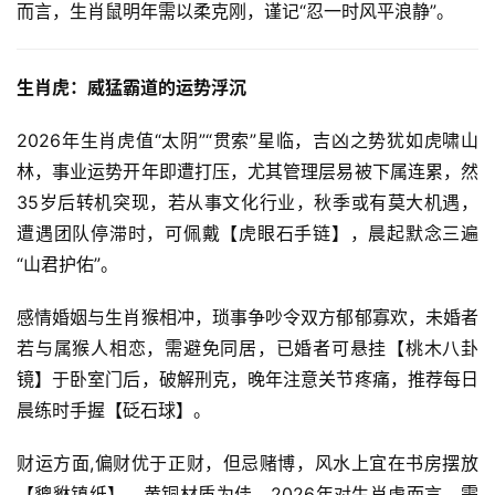
而言，生肖鼠明年需以柔克刚，谨记“忍一时风平浪静”。
生肖虎：威猛霸道的运势浮沉
2026年生肖虎值“太阴”“贯索”星临，吉凶之势犹如虎啸山
林，事业运势开年即遭打压，尤其管理层易被下属连累，然
35岁后转机突现，若从事文化行业，秋季或有莫大机遇，
遭遇团队停滞时，可佩戴【虎眼石手链】，晨起默念三遍
“山君护佑”。
感情婚姻与生肖猴相冲，琐事争吵令双方郁郁寡欢，未婚者
若与属猴人相恋，需避免同居，已婚者可悬挂【桃木八卦
镜】于卧室门后，破解刑克，晚年注意关节疼痛，推荐每日
晨练时手握【砭石球】。
财运方面,偏财优于正财，但忌赌博，风水上宜在书房摆放
【貔貅镇纸】，黄铜材质为佳，2026年对生肖虎而言，需