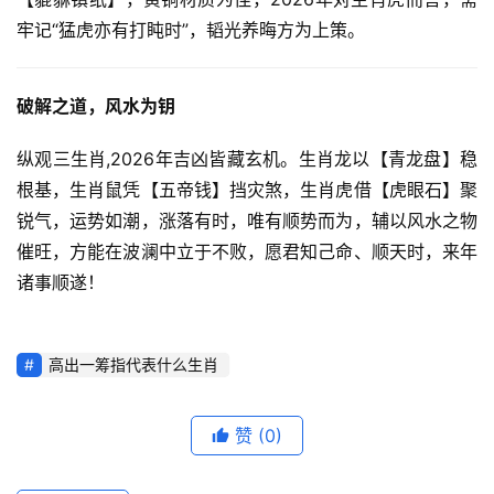
牢记“猛虎亦有打盹时”，韬光养晦方为上策。
破解之道，风水为钥
纵观三生肖,2026年吉凶皆藏玄机。生肖龙以【青龙盘】稳
根基，生肖鼠凭【五帝钱】挡灾煞，生肖虎借【虎眼石】聚
锐气，运势如潮，涨落有时，唯有顺势而为，辅以风水之物
催旺，方能在波澜中立于不败，愿君知己命、顺天时，来年
诸事顺遂！
高出一筹指代表什么生肖
赞
(0)