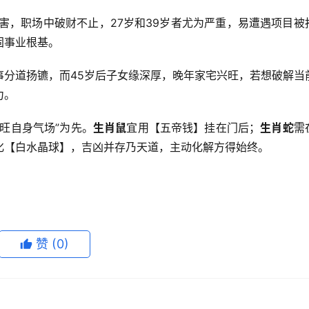
相害，职场中破财不止，27岁和39岁者尤为严重，易遭遇项目被
固事业根基。
事分道扬镳，而45岁后子女缘深厚，晚年家宅兴旺，若想破解当
力。
旺自身气场”为先。
生肖鼠
宜用【五帝钱】挂在门后；
生肖蛇
需
化【白水晶球】，吉凶并存乃天道，主动化解方得始终。
赞
(0)