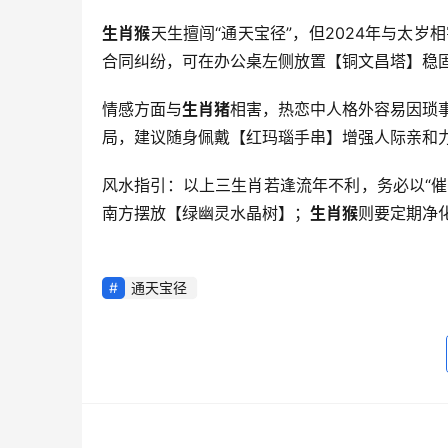
生肖猴
天生擅闯“通天宝径”，但2024年与太岁
合同纠纷，可在办公桌左侧放置【铜文昌塔】稳
情感方面与
生肖猪
相害，热恋中人格外容易因琐
局，建议随身佩戴【红玛瑙手串】增强人际亲和
风水指引：以上三生肖若逢流年不利，务必以“催
南方摆放【绿幽灵水晶树】；
生肖猴
则要定期净
通天宝径