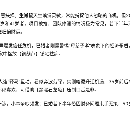
智慧抉择。
生肖鼠
天生嗅觉灵敏，常能捕捉他人忽略的商机，但20
9岁和41岁者，项目被抢、团队停滞的情况极为常见，若下半年
催旺偏财运。
异爆发信任危机，已婚者则需警惕“母慈子孝”表象下的经济矛盾
家中摆放【铜葫芦】镇宅祛病。
蛇人逢“驿马”星动，看似奔波劳碌，实则暗藏升迁机遇，35岁前后
郁郁寡欢，可借助【黑曜石龙龟】压制口舌是非。
干涉，小事争吵频发；已婚者下半年恐因财务问题束手无策，50