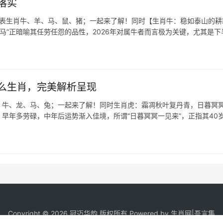
落实
代表生肖牛、羊、马、鼠、猪；一起来了解！同时【生肖牛：稳如泰山的耕
马”正暗喻其任劳任怨的品性，2026年对属牛者而言极为关键，尤其是下
么生肖，完美解析呈现
、牛、龙、马、兔；一起来了解！同时生肖虎：霜凋秋叶复丹青，日暮冥
，早年多劳碌，中年后运势渐入佳境，所谓“日暮冥冥一见来”，正指其40
Copyright © 2026 冠迈华韵 版权所有 Powered by
生肖网
|
吾言集