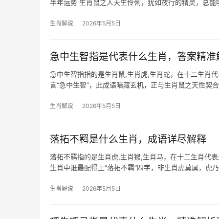
半年运势 生肖鼠之人天生伶俐，犹如夜行的精灵，总能嗅
势，对鼠辈而言可
生肖解说
2026年5月5日
急中生智指是代表什么生肖，答案精准
急中生智指指的是生肖鼠,生肖虎,生肖蛇，在十二生肖
言“急中生智”，此成语暗藏玄机，正与生肖鼠之天性契
而言极为关键
生肖解说
2026年5月5日
落拓不羁是什么生肖，成语详尽解释
落拓不羁指的是生肖虎,生肖猴,生肖马，在十二生肖代
生肖中谁最配得上“落拓不羁”四字，非生肖虎莫属，虎
规矩，正如成语
生肖解说
2026年5月5日