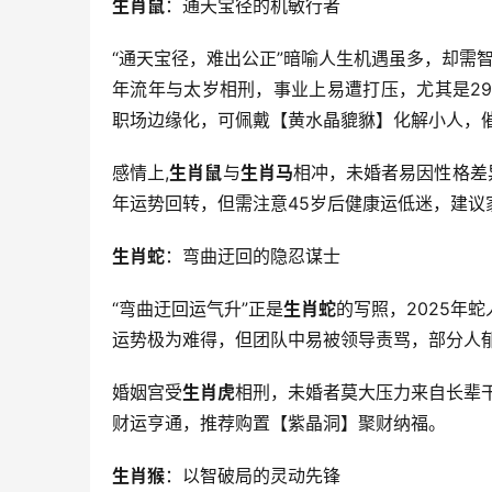
生肖鼠
：通天宝径的机敏行者
“通天宝径，难出公正”暗喻人生机遇虽多，却需
年流年与太岁相刑，事业上易遭打压，尤其是2
职场边缘化，可佩戴【黄水晶貔貅】化解小人，
感情上,
生肖鼠
与
生肖马
相冲，未婚者易因性格差
年运势回转，但需注意45岁后健康运低迷，建议
生肖蛇
：弯曲迂回的隐忍谋士
“弯曲迂回运气升”正是
生肖蛇
的写照，2025年
运势极为难得，但团队中易被领导责骂，部分人
婚姻宫受
生肖虎
相刑，未婚者莫大压力来自长辈
财运亨通，推荐购置【紫晶洞】聚财纳福。
生肖猴
：以智破局的灵动先锋