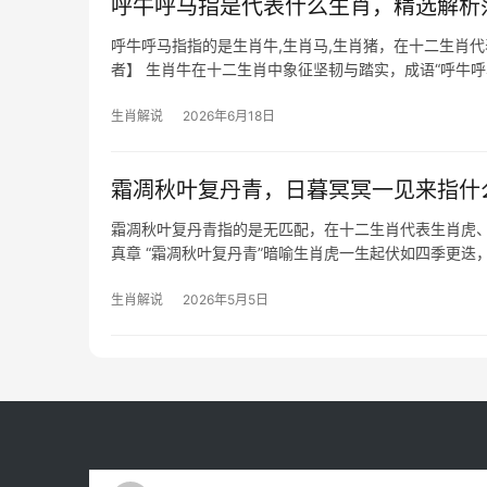
呼牛呼马指是代表什么生肖，精选解析
呼牛呼马指指的是生肖牛,生肖马,生肖猪，在十二生肖
者】 生肖牛在十二生肖中象征坚韧与踏实，成语“呼牛呼
年，事业恐遭打
生肖解说
2026年6月18日
霜凋秋叶复丹青，日暮冥冥一见来指什
霜凋秋叶复丹青指的是无匹配，在十二生肖代表生肖虎
真章 “霜凋秋叶复丹青”暗喻生肖虎一生起伏如四季更迭
贵
生肖解说
2026年5月5日