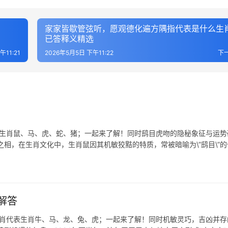
家家皆歇管弦听，愿观德化遍方隅指代表是什么生
已答释义精选
午11:21
2026年5月5日 下午11:22
下
表生肖鼠、马、虎、蛇、猪；一起来了解！同时鸱目虎吻的隐秘象征与运势
相，在生肖文化中，生肖鼠因其机敏狡黠的特质，常被暗喻为\”鸱目\”的
解答
生肖代表生肖牛、马、龙、兔、虎；一起来了解！同时机敏灵巧，吉凶并存