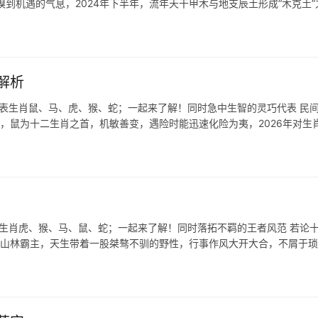
到机遇的气息，2024年下半年，流年天干甲木与地支辰土形成“木克土”
解析
代表生肖鼠、马、虎、猴、蛇；一起来了解！同时急中生智的灵巧代表 民
合，鼠为十二生肖之首，机敏善变，遇险时能迅速化险为夷，2026年对生
表生肖虎、猴、马、鼠、蛇；一起来了解！同时落拓不羁的王者风范 若论
乃山林霸主，天生带着一股桀骜不驯的野性，行事作风大开大合，不屑于