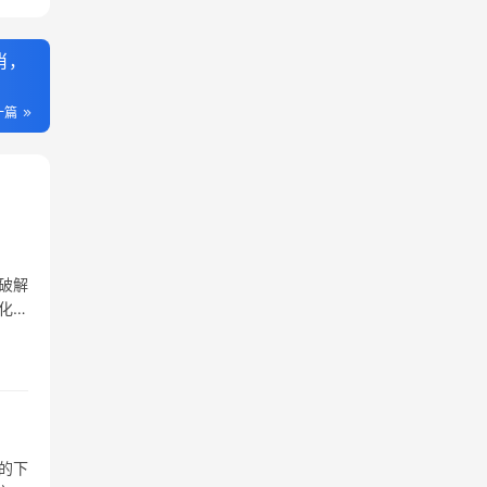
肖，
一篇
破解
化身
的下