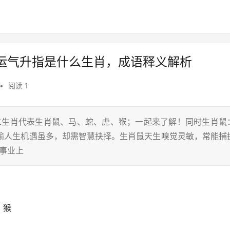
运气升指是什么生肖，成语释义解析
•
阅读 1
十二生肖代表生肖鼠、马、蛇、虎、猴；一起来了解！同时生肖鼠
暗喻人生机遇虽多，却需智慧抉择。生肖鼠天生嗅觉灵敏，常能捕
，事业上
、猴