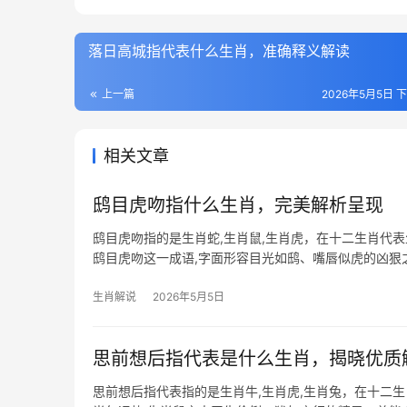
落日高城指代表什么生肖，准确释义解读
上一篇
2026年5月5日 下
相关文章
鸱目虎吻指什么生肖，完美解析呈现
鸱目虎吻指的是生肖蛇,生肖鼠,生肖虎，在十二生肖代
鸱目虎吻这一成语,字面形容目光如鸱、嘴唇似虎的凶狠之
——双目炯
生肖解说
2026年5月5日
思前想后指代表是什么生肖，揭晓优质
思前想后指代表指的是生肖牛,生肖虎,生肖兔，在十二