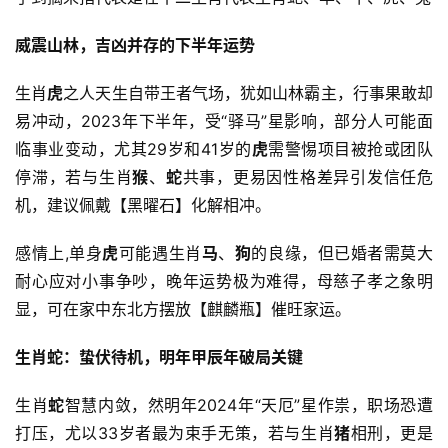
威震山林，吉凶并存的下半年运势
生肖
虎
之人天生自带王者气场，犹如山林霸主，行事果敢却
易冲动，2023年下半年，受“驿马”星影响，部分人可能面
临事业变动，尤其29岁和41岁的
虎
需警惕项目被抢或团队
停滞，若与生肖
猴
、
蛇
共事，更易因性格差异引发信任危
机，建议佩戴【黑曜石】化解相冲。
感情上,单身
虎
可能遇生肖
马
、
狗
的良缘，但已婚者需莫大
耐心应对小事争吵，晚年运势极为难得，母慈子孝之象明
显，可在家中东北方摆放【麒麟瓶】催旺家运。
生肖蛇：蛰伏待机，明年甲辰年破局关键
生肖
蛇
智慧内敛，然明年2024年“天厄”星作祟，职场恐遭
打压，尤以33岁者最为束手无策，若与生肖
猪
相刑，更是