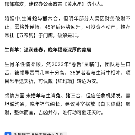
郁郁寡欢，建议办公桌放置【黄水晶】防小人。
婚姻中,生肖
蛇
与
猴
六合，但明年部分人易因财务破财不
止，需格外谨慎，45岁后运势回升，可投资不动产，推荐
悬挂【五帝钱】于门廊，破解是非。
生肖羊：温润逢春，晚年福泽深厚的命局
生肖
羊
性情柔顺，然2023年“卷舌”星临门，团队易生口
舌，被领导责骂几率十分高，35岁者若与生肖
牛
相冲，项
目恐半途夭折，可佩戴【红玛瑙】转危为安。
感情方面,未婚
羊
与生肖
兔
、
猪
三合，但信任危机频发，需
坦诚沟通，晚年福气绵长，建议卧室摆放【白玉貔貅】聚
财，整体而言，吉凶并存，唯行动可催旺天时。
手到擒来指代表是什么生肖