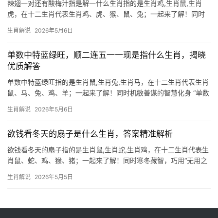
辣翅一对还有酸梅汁指是解一什么生肖指的是生肖鸡,生肖鼠,生肖
虎，在十二生肖代表生肖鸡、虎、猴、鼠、兔；一起来了解！同时
生肖鸡：辣翅与酸梅汁的隐喻玄机 “辣翅一对配酸梅汁”在民间谜语
生肖解说
2026年5月6日
中常暗指生肖鸡，鸡翅象征“翅”，酸梅汁的“酸”谐音“算”，合为“鸡算”
（机灵算计），恰合生肖鸡精明
单数中特蓝绿旺，顺二连五一一现是指什么生肖，揭晓
优质解答
单数中特蓝绿旺指的是生肖鼠,生肖兔,生肖马，在十二生肖代表生肖
鼠、马、兔、鸡、羊；一起来了解！同时机敏善谋的智慧化身 “单数
中特蓝绿旺”暗藏玄机，若结合“顺二连五一一现”推算，首推生肖
生肖解说
2026年5月6日
鼠，鼠排十二生肖之首，五行属水，对应“蓝绿”色调，而“一一现”恰
似鼠类夜间
欲钱看冬天的扇子是什么生肖，答案精准解析
欲钱看冬天的扇子指的是生肖鼠,生肖蛇,生肖鸡，在十二生肖代表生
肖鼠、蛇、鸡、猴、猪；一起来了解！同时寒冬藏智，巧用“无用之
物”显机灵 “欲钱看冬天的扇子”这句谜题，答案正是生肖鼠，扇子本
生肖解说
2026年5月5日
为夏日纳凉之物，冬日闲置看似无用，却暗合鼠辈“囤积居奇”的天
性。生肖鼠之人