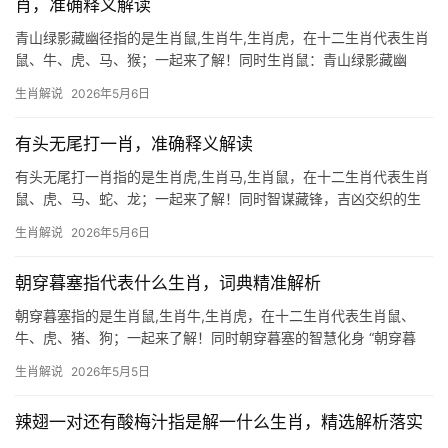
肖，准确释义解读
青山绿影藏幽径指的是生肖鼠,生肖牛,生肖虎，在十二生肖代表生肖
鼠、牛、虎、马、猴；一起来了解！同时生肖鼠：青山绿影藏幽
径，古寺红墙绕梵音 “青山绿影藏幽径”暗喻生肖鼠机敏灵巧的特
生肖解说
2026年5月6日
性，善于在复杂环境中寻得生机；而“古寺红墙绕梵音”则象征其福泽
深厚，常有贵人相助
有头无尾打一肖，准确释义解读
有头无尾打一肖指的是生肖虎,生肖马,生肖鼠，在十二生肖代表生肖
鼠、虎、马、蛇、龙；一起来了解！同时智谋藏锋，吉凶交织的生
存之道 “有头无尾”这一谜面，恰似生肖鼠的机敏特质——它们善于
生肖解说
2026年5月6日
开局，却常因过度谨慎而错失良机，属鼠人明年2025年逢“天解”星
入命，29岁
朝穿暮塞指代表什么生肖，词典精准解析
朝穿暮塞指的是生肖鼠,生肖牛,生肖虎，在十二生肖代表生肖鼠、
牛、虎、猪、狗；一起来了解！同时朝穿暮塞的智慧化身 “朝穿暮
塞”原指早晨穿戴整齐，傍晚便堵塞受阻，比喻世事无常、变化莫
生肖解说
2026年5月5日
测，在生肖文化中，生肖鼠以其机敏灵活的特性，成为这一成语的
最佳诠释者，鼠年
辣翅一对还有酸梅汁指是解一什么生肖，精选解析落实