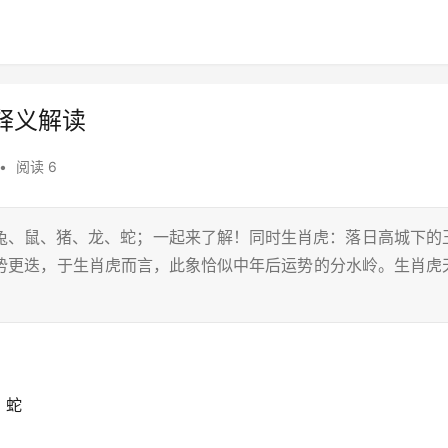
释义解读
•
阅读 6
兔、鼠、猪、龙、蛇；一起来了解！同时生肖虎：落日高城下的
权势更迭，于生肖虎而言，此象恰似中年后运势的分水岭。生肖虎
、蛇