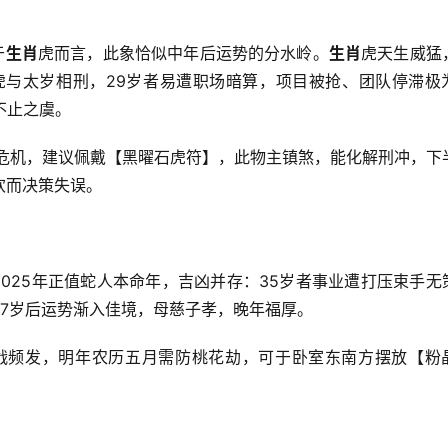
于
生肖
虎而言，此象恰似中年后运势的分水岭。
生肖
虎天生威猛
虎与太岁相刑，29岁者易遭职场暗算，项目被抢、团队停滞极
不止之虞。
危机，建议佩戴【黑曜石虎符】，此物主镇煞，能化解刑冲，下
欢而决策失误。
025年正值蛇人本命年，吉凶并存：35岁者事业遭打压束手无
7岁后运势渐入佳境，母慈子孝，晚年福厚。
战频发，明年农历五月需防桃花劫，可于卧室东南方摆放【粉