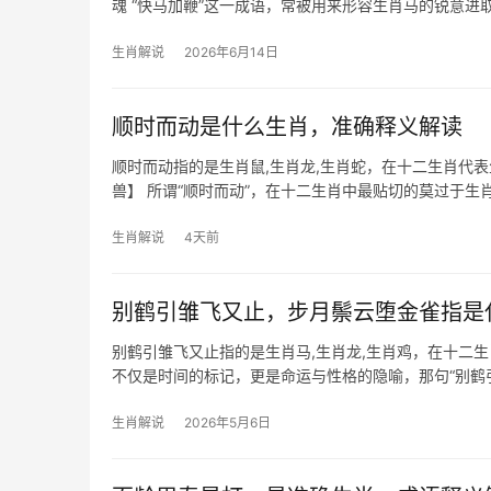
魂 “快马加鞭”这一成语，常被用来形容生肖马的锐意进
是下半年，
生肖解说
2026年6月14日
顺时而动是什么生肖，准确释义解读
顺时而动指的是生肖鼠,生肖龙,生肖蛇，在十二生肖代
兽】 所谓“顺时而动”，在十二生肖中最贴切的莫过于
年，如2026年
生肖解说
4天前
别鹤引雏飞又止，步月鬃云堕金雀指是
别鹤引雏飞又止指的是生肖马,生肖龙,生肖鸡，在十二
不仅是时间的标记，更是命运与性格的隐喻，那句“别鹤
和生肖鸡，鹤与马同属
生肖解说
2026年5月6日