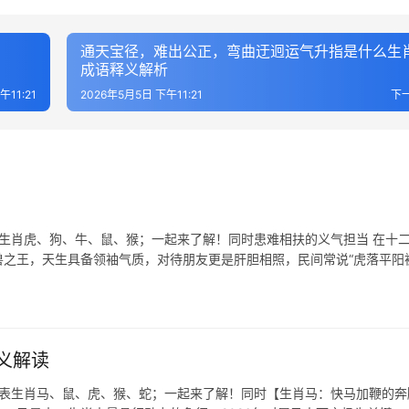
通天宝径，难出公正，弯曲迂迥运气升指是什么生
成语释义解析
午11:21
2026年5月5日 下午11:21
下
表生肖虎、狗、牛、鼠、猴；一起来了解！同时患难相扶的义气担当 在十
百兽之王，天生具备领袖气质，对待朋友更是肝胆相照，民间常说“虎落平阳
义解读
代表生肖马、鼠、虎、猴、蛇；一起来了解！同时【生肖马：快马加鞭的奔