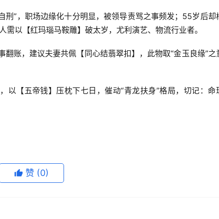
午自刑”，职场边缘化十分明显，被领导责骂之事频发；55岁后却
马人需以【红玛瑙马鞍雕】破太岁，尤利演艺、物流行业者。
事翻账，建议夫妻共佩【同心结翡翠扣】，此物取“金玉良缘”之
，以【五帝钱】压枕下七日，催动“青龙扶身”格局，切记：命
赞
(0)