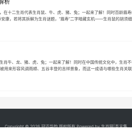
解析
鼠，在十二生肖代表生肖鼠、牛、虎、猪、兔；一起来了解！同时百龄眉寿
寿安康，若将其拆解为生肖谜题，“眉寿”二字暗藏玄机——生肖鼠的胡须
表生肖牛、龙、猪、虎、兔；一起来了解！同时在中国传统文化中，生肖不
常被用来形容风调雨顺、五谷丰登的吉祥景象，而这一成语与哪些生肖关
Copyright © 2026 冠迈华韵 版权所有 Powered by
生肖网
|
吾言集