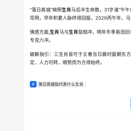
“落日高城”映照
生肖
马后半生命数，31岁逢“午
花明，早年积累人脉终得回报，2026丙午年，
情感方面,
生肖
马与
生肖
鼠相冲，明年冬季易因旧
专克六冲。
破解指引：三生肖皆可于立春当日晨时面朝东方
定，人力可转，顺势而为方得始终。
落日高城指代表什么生肖