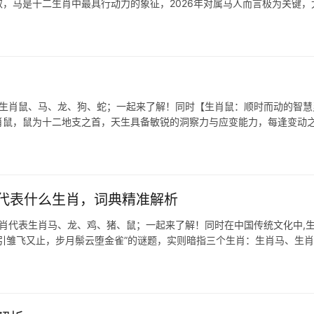
取，马是十二生肖中最具行动力的象征，2026年对属马人而言极为关键，
表生肖鼠、马、龙、狗、蛇；一起来了解！同时【生肖鼠：顺时而动的智慧
生肖鼠，鼠为十二地支之首，天生具备敏锐的洞察力与应变能力，每逢变动
代表什么生肖，词典精准解析
生肖代表生肖马、龙、鸡、猪、鼠；一起来了解！同时在中国传统文化中,
引雏飞又止，步月鬃云堕金雀”的谜题，实则暗指三个生肖：生肖马、生