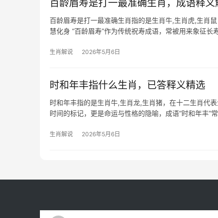
百龄眉寿是打一最准确生肖，成语释义
百龄眉寿是打一最准确生肖指的是生肖牛,生肖虎,生肖
慧化身 “百龄眉寿”作为传统祝寿成语，常被用来象征长
如眉，且民间素有“鼠寿三载
生肖解说
2026年5月6日
时和年丰指什么生肖，已答释义精选
时和年丰指的是生肖牛,生肖龙,生肖猪，在十二生肖代
时间的标记，更是命运与性格的隐喻，成语“时和年丰”
深？其背后又隐
生肖解说
2026年5月6日