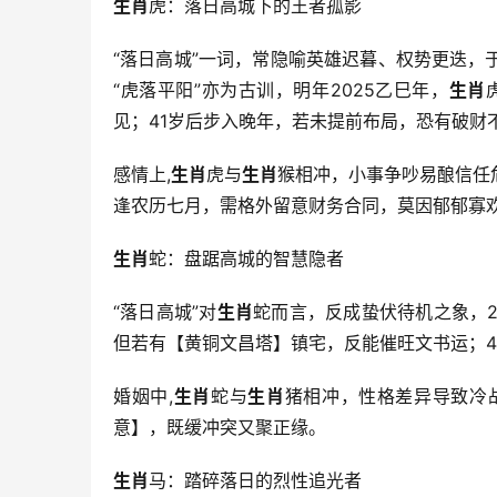
生肖
虎：落日高城下的王者孤影
“落日高城”一词，常隐喻英雄迟暮、权势更迭，
“虎落平阳”亦为古训，明年2025乙巳年，
生肖
见；41岁后步入晚年，若未提前布局，恐有破财
感情上,
生肖
虎与
生肖
猴相冲，小事争吵易酿信任
逢农历七月，需格外留意财务合同，莫因郁郁寡
生肖
蛇：盘踞高城的智慧隐者
“落日高城”对
生肖
蛇而言，反成蛰伏待机之象，2
但若有【黄铜文昌塔】镇宅，反能催旺文书运；4
婚姻中,
生肖
蛇与
生肖
猪相冲，性格差异导致冷
意】，既缓冲突又聚正缘。
生肖
马：踏碎落日的烈性追光者