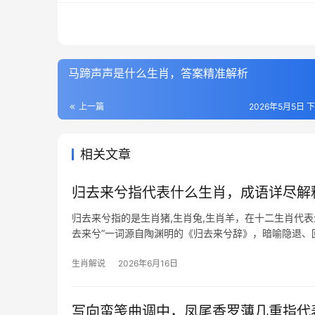
马蹄声声是什么生肖，答案精准解析
上一篇
2026年5月5日 下
相关文章
归去来兮指代表什么生肖，成语详尽解
归去来兮指的是生肖猪,生肖兔,生肖羊，在十二生肖代
去来兮”一词源自陶渊明的《归去来兮辞》，暗喻隐退
——三者皆象征
生肖解说
2026年6月16日
写向蛮笺曲调中，凤尾香罗薄几重指代