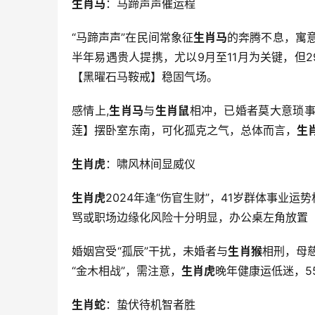
生肖马
：马蹄声声催运程
“马蹄声声”在民间常象征
生肖马
的奔腾不息，寓意
半年易遇贵人提携，尤以9月至11月为关键，但
【黑曜石马鞍戒】稳固气场。
感情上,
生肖马
与
生肖鼠
相冲，已婚者莫大意琐事
莲】摆卧室东南，可化孤克之气，总体而言，
生
生肖虎
：啸风林间显威仪
生肖虎
2024年逢“伤官生财”，41岁群体事业
骂或职场边缘化风险十分明显，办公桌左角放置
婚姻宫受“孤辰”干扰，未婚者与
生肖猴
相刑，母
“金木相战”，需注意，
生肖虎
晚年健康运低迷，5
生肖蛇
：蛰伏待机智者胜