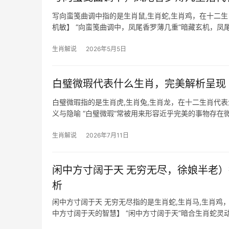
写向蛮笺曲调中指的是生肖鼠,生肖蛇,生肖鸡，在十二
机敏】 “向蛮笺曲调中，凤尾香罗薄几重”暗藏玄机，凤
年易遇“吉凶并
生肖解说
2026年5月5日
白璧微瑕代表什么生肖，完美解析呈现
白璧微瑕指的是生肖虎,生肖兔,生肖龙，在十二生肖代
义与隐喻 “白璧微瑕”常被用来形容近乎完美的事物存
量，但民间亦有
生肖解说
2026年7月11日
闲中方寸阔于天 无穷无尽，徐娘半老
析
闲中方寸阔于天 无穷无尽指的是生肖蛇,生肖马,生肖
中方寸阔于天的智慧】 “闲中方寸阔于天”暗合生肖蛇灵
缠身，29岁至51岁群