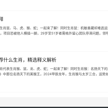
释
表生肖鼠、马、虎、猴、蛇；一起来了解！同时生肖鼠：机敏善藏却难逃运
压，项目恐被他人横插一脚，29岁至51岁者需格外留心团队停滞问题，领
荐什么生肖，精选释义解析
生肖代表生肖猴、鼠、龙、虎、蛇；一起来了解！同时生肖猴：名扬天下的
记》中那位名扬天下的美猴王，2024甲辰龙年，生肖猴与太岁三合，运势