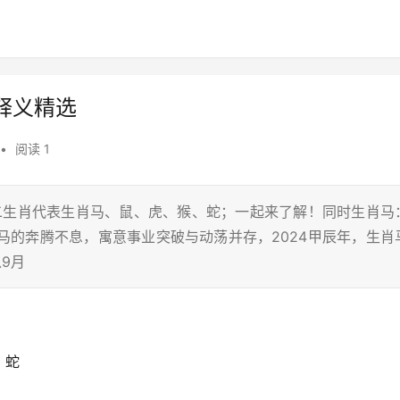
释义精选
•
阅读 1
十二生肖代表生肖马、鼠、虎、猴、蛇；一起来了解！同时生肖马
肖马的奔腾不息，寓意事业突破与动荡并存，2024甲辰年，生肖
9月
、蛇