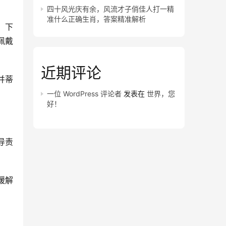
四十风光庆有余，风流才子俏佳人打一精
准什么正确生肖，答案精准解析
，下
佩戴
近期评论
并蒂
。
一位 WordPress 评论者
发表在
世界，您
好！
导责
缓解