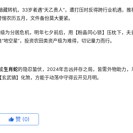
暗藏转机，33岁者遇“天乙贵人”，遭打压时反得跨行业机遇，推
警惕农历五月，文件备份莫大要紧。
升级为分居危机，明年七夕前后，用【粉晶同心锁】压枕下，夫
逢“地空星”，投资农田类资产极为难得，切记量力而行。
或
生肖蛇
的隐忍蛰伏，2024年吉凶并存之局，皆需外物助力，
【玄武镇】化煞，方能于动荡中守得云开见月明。
赞
(0)