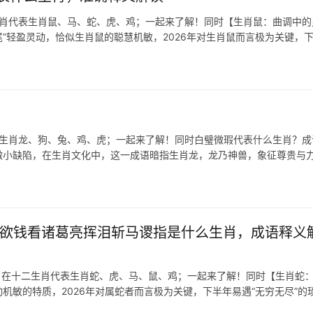
生肖代表生肖鼠、马、蛇、虎、鸡；一起来了解！同时【生肖鼠：曲调中的
尾”轻盈灵动，恰似生肖鼠的聪慧机敏，2026年对生肖鼠而言极为关键，
表生肖龙、狗、兔、鸡、虎；一起来了解！同时白璧微瑕代表什么生肖？成
在微小缺陷，在生肖文化中，这一成语暗指生肖龙，龙乃神兽，象征尊贵与
）欲钱看诸葛亮挥泪斩马谡指是什么生肖，成语释义
鸡，在十二生肖代表生肖蛇、虎、马、鼠、鸡；一起来了解！同时【生肖蛇
动机敏的特质，2026年对属蛇者而言极为关键，下半年易遇“无穷无尽”的