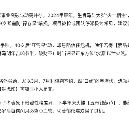
事业突破与动荡并存，2024甲辰年，
生肖马
与太岁“火土相生”
29岁者需防“禄存星”暗损，项目被抢或团队停滞极为常见，建议
争吵，40岁后“红鸾星”动，却易陷信任危机，晚年若得【紫晶
肖马
明年吉凶参半，破财不止时当速寻正东方位“水源”以泄火煞
运势格外强劲，尤以3月、7月利谈判签约，然“白虎”凶星潜伏，遭领
【铜虎印】可镇压小人是非。
慈子孝表象下暗藏性格差异，下半年床头挂【五帝钱葫芦】，能
5岁后每遇闰月必查心血管，切莫郁郁寡欢误了良机。