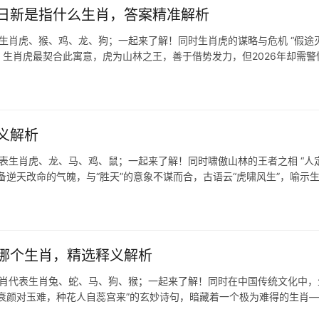
日新是指什么生肖，答案精准解析
生肖虎、猴、鸡、龙、狗；一起来了解！同时生肖虎的谋略与危机 “假途灭
生肖虎最契合此寓意，虎为山林之王，善于借势发力，但2026年却需警
义解析
代表生肖虎、龙、马、鸡、鼠；一起来了解！同时啸傲山林的王者之相 “人
逆天改命的气魄，与“胜天”的意象不谋而合，古语云“虎啸风生”，喻示
哪个生肖，精选释义解析
生肖代表生肖兔、蛇、马、狗、猴；一起来了解！同时在中国传统文化中，
衰颜对玉难，种花人自蕊宫来”的玄妙诗句，暗藏着一个极为难得的生肖