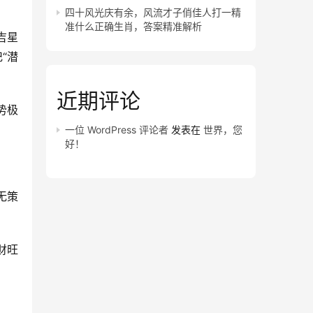
四十风光庆有余，风流才子俏佳人打一精
准什么正确生肖，答案精准解析
吉星
“潜
近期评论
势极
一位 WordPress 评论者
发表在
世界，您
好！
无策
。
财旺