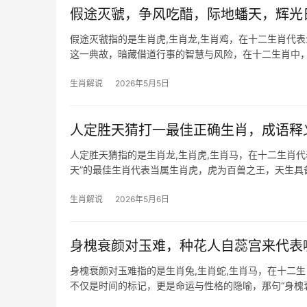
假途灭虢，争风吃醋，际地蟠天，辉光
假途灭虢指的是生肖虎,生肖龙,生肖鸡，在十二生肖代表
这一典故，暗藏借道行事的智慧与风险，在十二生肖中，
“螳螂捕蝉
生肖解说
2026年5月5日
人定胜天猜打一最佳正确生肖，成语释
人定胜天猜指的是生肖龙,生肖虎,生肖马，在十二生肖
天”的最佳生肖代表当属生肖虎，虎为百兽之王，天生具备
虎者遇险愈
生肖解说
2026年5月6日
身槐衰颜对玉难，种花人自蕊宫来代表
身槐衰颜对玉难指的是生肖兔,生肖蛇,生肖马，在十二
不仅是时间的标记，更是命运与性格的隐喻，那句“身槐
生肖兔，下面，我们将