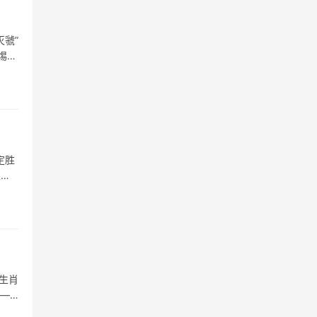
虢”
惕
定胜
生肖
生肖
——