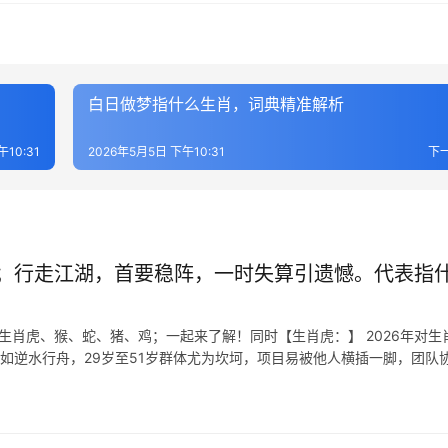
白日做梦指什么生肖，词典精准解析
午10:31
2026年5月5日 下午10:31
下
；行走江湖，首要稳阵，一时失算引遗憾。代表指
生肖虎、猴、蛇、猪、鸡；一起来了解！同时【生肖虎：】 2026年对生
犹如逆水行舟，29岁至51岁群体尤为坎坷，项目易被他人横插一脚，团队