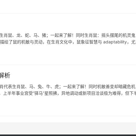
表生肖鼠、龙、蛇、马、猪；一起来了解！同时生肖鼠：摇头摆尾的机灵鬼
了鼠的机敏与灵动，在生肖文化中，鼠象征智慧与 adaptability，尤
解析
生肖代表生肖鼠、马、兔、牛、虎；一起来了解！同时机敏善变却暗藏危机
织，上半年事业宫受“驿马”星照拂，异地调动或新项目洽谈极为难得，但下