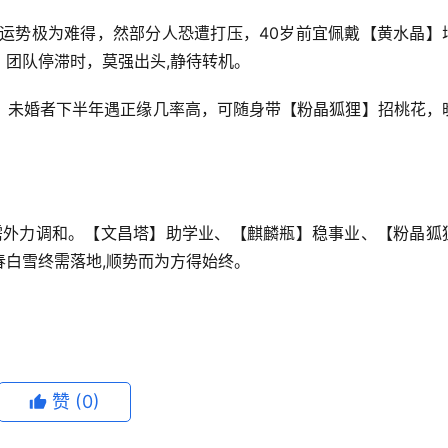
事业运势极为难得，然部分人恐遭打压，40岁前宜佩戴【黄水晶】
团队停滞时，莫强出头,静待转机。
，未婚者下半年遇正缘几率高，可随身带【粉晶狐狸】招桃花，
皆需外力调和。【文昌塔】助学业、【麒麟瓶】稳事业、【粉晶狐
白雪终需落地,顺势而为方得始终。
赞
(0)