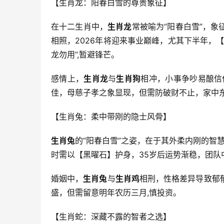
【生肖龙：阳春白雪的尊贵象征】
在十二生肖中，
生肖龙
常被喻为“阳春白雪”，
相照，2026年将迎来事业巅峰，尤其下半年，
龙勿用”,暂避锋芒。
感情上，
生肖龙
与
生肖狗
相冲，小事争吵易酿信
佳，母慈子孝之象显现，但需防破财不止，家中
【生肖兔：柔中带刚的隐士风骨】
生肖兔
的“阳春白雪”之姿，在于其外柔内刚的智慧
时需以【黑曜石】护身，35岁后运势渐稳，团
婚姻中，
生肖兔
与
生肖鸡
相刑，性格差异导致郁
盛，但需留意明年农历三月,慎投资。
【生肖蛇：深藏不露的智者之选】