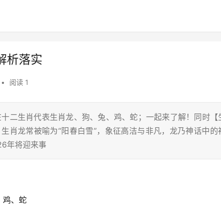
解析落实
•
阅读 1
，在十二生肖代表生肖龙、狗、兔、鸡、蛇；一起来了解！同时【
，生肖龙常被喻为“阳春白雪”，象征高洁与非凡，龙乃神话中的
26年将迎来事
、鸡、蛇