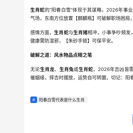
生肖蛇
的“阳春白雪”体现于其谋略，2026年
气场，东南方位放置【麒麟瓶】可破解职场困局，
感情方面，
生肖蛇
与
生肖猪
相冲，小事争吵频发
健康需防湿邪，【朱砂手链】可保平安。
破解之道：风水物品点睛之笔
无论
生肖龙
、
生肖兔
或
生肖蛇
，2026年吉凶
催姻缘，择吉时摆放，运势自可转圜，切记：阳春
阳春白雪代表是什么生肖