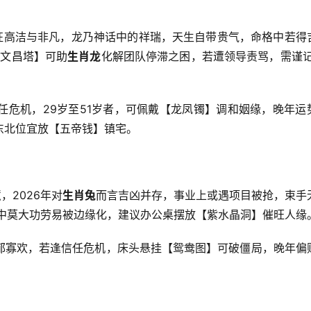
象征高洁与非凡，龙乃神话中的祥瑞，天生自带贵气，命格中若得
【文昌塔】可助
生肖龙
化解团队停滞之困，若遭领导责骂，需谨记
任危机，29岁至51岁者，可佩戴【龙凤镯】调和姻缘，晚年运
东北位宜放【五帝钱】镇宅。
，2026年对
生肖兔
而言吉凶并存，事业上或遇项目被抢，束手
队中莫大功劳易被边缘化，建议办公桌摆放【紫水晶洞】催旺人缘
郁寡欢，若逢信任危机，床头悬挂【鸳鸯图】可破僵局，晚年偏