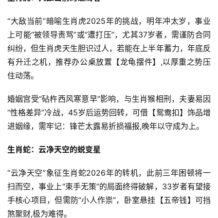
“大敌当前”暗喻生肖虎2025年的挑战，明年冲太岁，事业
上可能“被领导责骂”或“遭打压”，尤其37岁者，需谨防合同
纠纷，但生肖虎天生胆识过人，若能在上半年蓄力，年底反
有升迁之机，推荐办公桌放置【龙龟摆件】,以厚重之势压
住动荡。
婚姻宫受“砧杵西风寒意早”影响，与生肖猴相刑，夫妻易因
“性格差异”冷战，45岁后运势回转，可借【鸳鸯扣】饰品增
进姻缘，需牢记：锋芒太露易折损福报,晚年以守成为上。
生肖蛇：云净天空的蜕变星
“云净天空”象征生肖蛇2026年的转机，此前三年困顿将一
扫而空，事业上“束手无策”的局面终得破解，33岁者有望接
手核心项目，但需防“小人作祟”，卧室悬挂【五帝钱】可挡
煞聚财,极为难得。