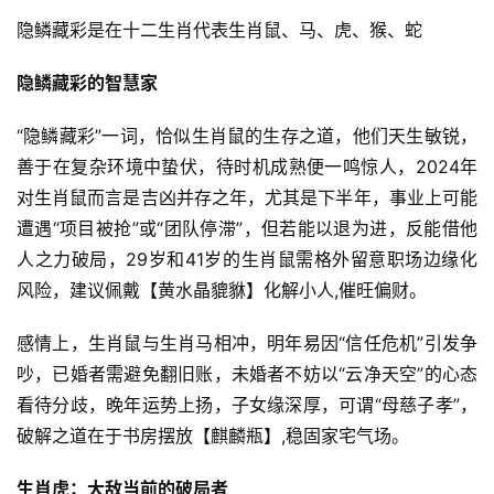
隐鳞藏彩是在十二生肖代表生肖鼠、马、虎、猴、蛇
隐鳞藏彩的智慧家
“隐鳞藏彩”一词，恰似生肖鼠的生存之道，他们天生敏锐，
善于在复杂环境中蛰伏，待时机成熟便一鸣惊人，2024年
对生肖鼠而言是吉凶并存之年，尤其是下半年，事业上可能
遭遇“项目被抢”或“团队停滞”，但若能以退为进，反能借他
人之力破局，29岁和41岁的生肖鼠需格外留意职场边缘化
风险，建议佩戴【黄水晶貔貅】化解小人,催旺偏财。
感情上，生肖鼠与生肖马相冲，明年易因“信任危机”引发争
吵，已婚者需避免翻旧账，未婚者不妨以“云净天空”的心态
看待分歧，晚年运势上扬，子女缘深厚，可谓“母慈子孝”，
破解之道在于书房摆放【麒麟瓶】,稳固家宅气场。
生肖虎：大敌当前的破局者