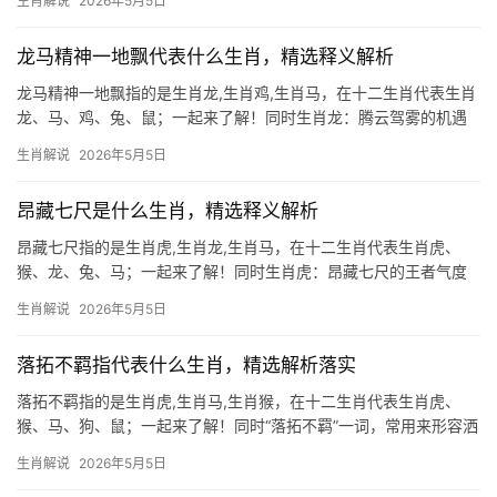
生肖解说
2026年5月5日
生肖文化中，暗指生肖龙与生肖蛇，龙蛇自古并称“小龙”，其形貌相
似且习性善
龙马精神一地飘代表什么生肖，精选释义解析
龙马精神一地飘指的是生肖龙,生肖鸡,生肖马，在十二生肖代表生肖
龙、马、鸡、兔、鼠；一起来了解！同时生肖龙：腾云驾雾的机遇
与挑战 “龙马精神一地飘”中，生肖龙象征无畏的进取心，2024甲辰
生肖解说
2026年5月5日
龙年将至，生肖龙值太岁，吉凶并存，上半年易遇贵人提携，尤其
从事创意行业者
昂藏七尺是什么生肖，精选释义解析
昂藏七尺指的是生肖虎,生肖龙,生肖马，在十二生肖代表生肖虎、
猴、龙、兔、马；一起来了解！同时生肖虎：昂藏七尺的王者气度
“昂藏七尺”一词，常用来形容人高大威猛、气宇轩昂，而生肖虎正是
生肖解说
2026年5月5日
这一形象的完美化身，虎为百兽之王，天生带着不怒自威的气势，
尤其生于秋冬
落拓不羁指代表什么生肖，精选解析落实
落拓不羁指的是生肖虎,生肖马,生肖猴，在十二生肖代表生肖虎、
猴、马、狗、鼠；一起来了解！同时“落拓不羁”一词，常用来形容洒
脱豪放、不拘小节之人，在十二生肖中，生肖虎最具这般气魄，虎
生肖解说
2026年5月5日
为百兽之王，天生带着一股桀骜不驯的野性，行事果敢，不屑于世