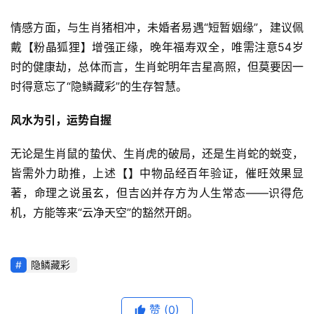
情感方面，与生肖猪相冲，未婚者易遇“短暂姻缘”，建议佩
戴【粉晶狐狸】增强正缘，晚年福寿双全，唯需注意54岁
时的健康劫，总体而言，生肖蛇明年吉星高照，但莫要因一
时得意忘了“隐鳞藏彩”的生存智慧。
风水为引，运势自握
无论是生肖鼠的蛰伏、生肖虎的破局，还是生肖蛇的蜕变，
皆需外力助推，上述【】中物品经百年验证，催旺效果显
著，命理之说虽玄，但吉凶并存方为人生常态——识得危
机，方能等来“云净天空”的豁然开朗。
隐鳞藏彩
赞
(0)