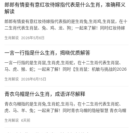
郎郎有情妾有意红妆待嫁指代表是什么生肖，准确释义
解读
郎郎有情妾有意红妆待嫁指代表指的是生肖兔,生肖鸡,生肖鼠，在十
二生肖代表生肖鼠、兔、鸡、龙、狗；一起来了解！同时红妆待嫁
的玲珑心 “郎郎有情妾有意，红妆待嫁”的意象，与生肖鼠的机敏聪
生肖解说
2026年5月6日
慧不谋而合，鼠为十二生肖之首，天生擅察人心，情感细腻如丝，
民间素有“鼠嫁女”的传说，暗喻其
一言一行指是什么生肖，揭晓优质解答
一言一行指的是生肖鼠,生肖虎,生肖蛇，在十二生肖代表生肖鼠、
马、虎、猴、蛇；一起来了解！同时【生肖鼠：机敏与挑战的2026
年】 2026年对属生肖鼠之人而言，是吉凶交织的转折点，下半年
生肖解说
2026年6月15日
“子午相冲”，事业易遭打压，项目被抢或团队停滞的困境极为常见，
29岁
青衣乌帽是什么生肖，成语详尽解释
青衣乌帽指的是生肖兔,生肖蛇,生肖马，在十二生肖代表生肖蛇、
虎、马、羊、兔；一起来了解！同时青衣乌帽的隐秘智慧 青衣乌帽
常被联想为文人雅士的装扮，而在生肖文化中，它与生肖蛇的深沉
生肖解说
6天前
智慧不谋而合，蛇年出生者天生擅藏锋芒，如青衣般低调，乌帽般
神秘，2026年