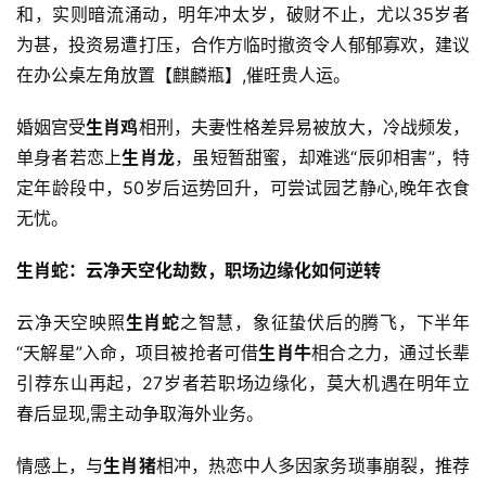
和，实则暗流涌动，明年冲太岁，破财不止，尤以35岁者
为甚，投资易遭打压，合作方临时撤资令人郁郁寡欢，建议
在办公桌左角放置【麒麟瓶】,催旺贵人运。
婚姻宫受
生肖鸡
相刑，夫妻性格差异易被放大，冷战频发，
单身者若恋上
生肖龙
，虽短暂甜蜜，却难逃“辰卯相害”，特
定年龄段中，50岁后运势回升，可尝试园艺静心,晚年衣食
无忧。
生肖蛇：云净天空化劫数，职场边缘化如何逆转
云净天空映照
生肖蛇
之智慧，象征蛰伏后的腾飞，下半年
“天解星”入命，项目被抢者可借
生肖牛
相合之力，通过长辈
引荐东山再起，27岁者若职场边缘化，莫大机遇在明年立
春后显现,需主动争取海外业务。
情感上，与
生肖猪
相冲，热恋中人多因家务琐事崩裂，推荐