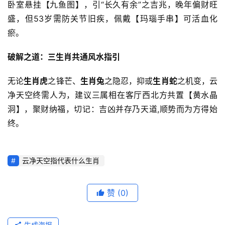
卧室悬挂【九鱼图】，引“长久有余”之吉兆，晚年偏财旺
盛，但53岁需防关节旧疾，佩戴【玛瑙手串】可活血化
瘀。
破解之道：三生肖共通风水指引
无论
生肖虎
之锋芒、
生肖兔
之隐忍，抑或
生肖蛇
之机变，云
净天空终需人为，建议三属相在客厅西北方共置【黄水晶
洞】，聚财纳福，切记：吉凶并存乃天道,顺势而为方得始
终。
云净天空指代表什么生肖
赞
(0)
生成海报