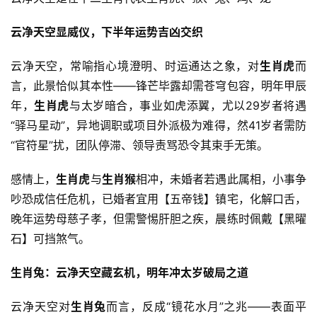
云净天空显威仪，下半年运势吉凶交织
云净天空，常喻指心境澄明、时运通达之象，对
生肖虎
而
言，此景恰似其本性——锋芒毕露却需苍穹包容，明年甲辰
年，
生肖虎
与太岁暗合，事业如虎添翼，尤以29岁者将遇
“驿马星动”，异地调职或项目外派极为难得，然41岁者需防
“官符星”扰，团队停滞、领导责骂恐令其束手无策。
感情上，
生肖虎
与
生肖猴
相冲，未婚者若遇此属相，小事争
吵恐成信任危机，已婚者宜用【五帝钱】镇宅，化解口舌，
晚年运势母慈子孝，但需警惕肝胆之疾，晨练时佩戴【黑曜
石】可挡煞气。
生肖兔：云净天空藏玄机，明年冲太岁破局之道
云净天空对
生肖兔
而言，反成“镜花水月”之兆——表面平