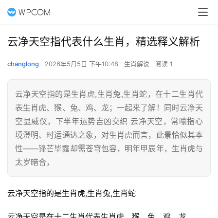
云净天空指代表什么生肖，精选释义解析
changlong
2026年5月5日 下午10:48
生肖解说
阅读 1
云净天空指的是生肖虎,生肖兔,生肖蛇，在十二生肖代
表生肖虎、猴、兔、鸡、龙；一起来了解！同时云净天
空显威仪，下半年运势吉凶交织 云净天空，常喻指心
境澄明、时运通达之象，对生肖虎而言，此景恰似其本
性——锋芒毕露却需苍穹包容，明年甲辰年，生肖虎与
太岁暗合，
云净天空指的是生肖虎,生肖兔,生肖蛇
云净天空是在十二生肖代表生肖虎、猴、兔、鸡、龙