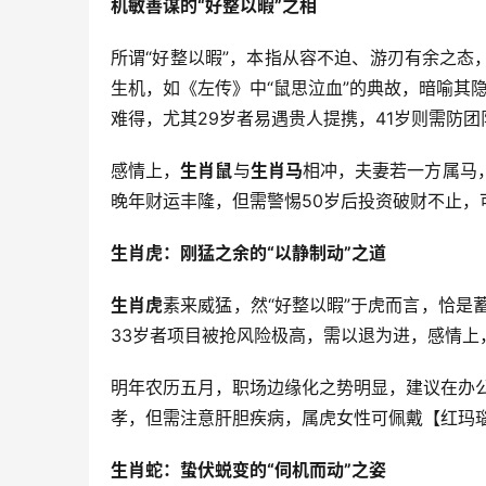
机敏善谋的“好整以暇”之相
所谓“好整以暇”，本指从容不迫、游刃有余之态
生机，如《左传》中“鼠思泣血”的典故，暗喻其隐
难得，尤其29岁者易遇贵人提携，41岁则需防团
感情上，
生肖鼠
与
生肖马
相冲，夫妻若一方属马
晚年财运丰隆，但需警惕50岁后投资破财不止，
生肖虎：刚猛之余的“以静制动”之道
生肖虎
素来威猛，然“好整以暇”于虎而言，恰是蓄
33岁者项目被抢风险极高，需以退为进，感情上
明年农历五月，职场边缘化之势明显，建议在办
孝，但需注意肝胆疾病，属虎女性可佩戴【红玛瑙
生肖蛇：蛰伏蜕变的“伺机而动”之姿