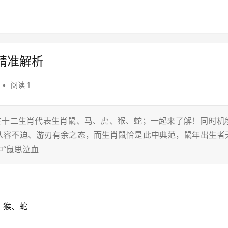
精准解析
•
阅读 1
，在十二生肖代表生肖鼠、马、虎、猴、蛇；一起来了解！同时机
本指从容不迫、游刃有余之态，而生肖鼠恰是此中典范，鼠年出生者
“鼠思泣血
、猴、蛇