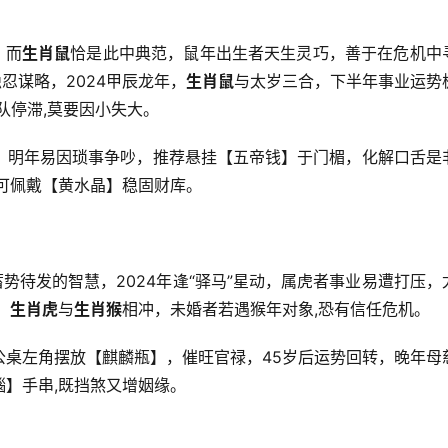
，而
生肖鼠
恰是此中典范，鼠年出生者天生灵巧，善于在危机中
忍谋略，2024甲辰龙年，
生肖鼠
与太岁三合，下半年事业运势
队停滞,莫要因小失大。
，明年易因琐事争吵，推荐悬挂【五帝钱】于门楣，化解口舌是
可佩戴【黄水晶】稳固财库。
势待发的智慧，2024年逢“驿马”星动，属虎者事业易遭打压，
，
生肖虎
与
生肖猴
相冲，未婚者若遇猴年对象,恐有信任危机。
公桌左角摆放【麒麟瓶】，催旺官禄，45岁后运势回转，晚年母
】手串,既挡煞又增姻缘。