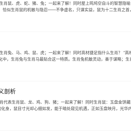
表生肖鼠、虎、蛇、猪、兔；一起来了解！同时屋上鸣鸠空自斗的智慧隐喻 
利，恰似生肖鼠的机敏与隐忍——不争虚名，只谋实益，鼠为十二生肖之首
表生肖兔、马、鸡、鼠、虎；一起来了解！同时高材捷足指什么生肖？ “高
文化中，生肖兔与生肖马最贴合这一特质。生肖兔机敏灵动，善于谋略；生
义剖析
生肖代表生肖鼠、龙、鸡、狗、猪；一起来了解！同时生肖鼠：玉盘金饼藏
的化身，鼠目寸光却心细如发，能于暗处窥见机遇，正如玉盘映月，光华