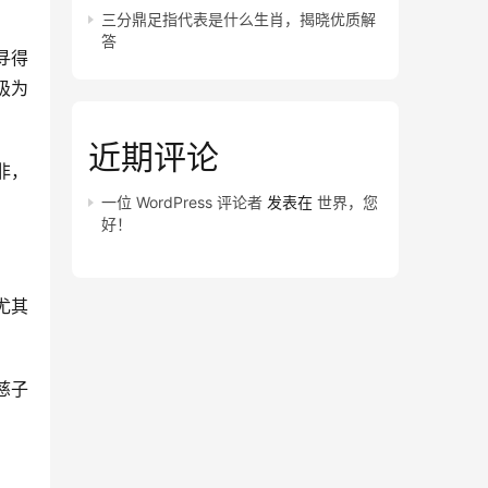
三分鼎足指代表是什么生肖，揭晓优质解
答
寻得
极为
近期评论
非，
一位 WordPress 评论者
发表在
世界，您
好！
尤其
慈子