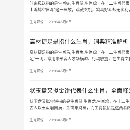
时来风送指的是生肖蛇,生肖鼠,生肖虎，在十二生肖代
上鸣鸠空自斗”这一典故，暗藏玄机，鸠鸟好斗却无实
智慧在于“藏
生肖解说
2026年5月6日
高材捷足是指什么生肖，词典精准解析
高材捷足指的是生肖马,生肖兔,生肖虎，在十二生肖代
足”一词，常用来形容人才华横溢、行动敏捷，在生肖
日行千里，精
生肖解说
2026年5月5日
状玉盘又拟金饼代表什么生肖，全面释
状玉盘又拟金饼指的是生肖鼠,生肖龙,生肖鸡，在十二
古人以玉盘喻圆满，金饼象财富，而生肖鼠恰是这两者
敛，2024甲辰龙年，
生肖解说
2026年5月6日