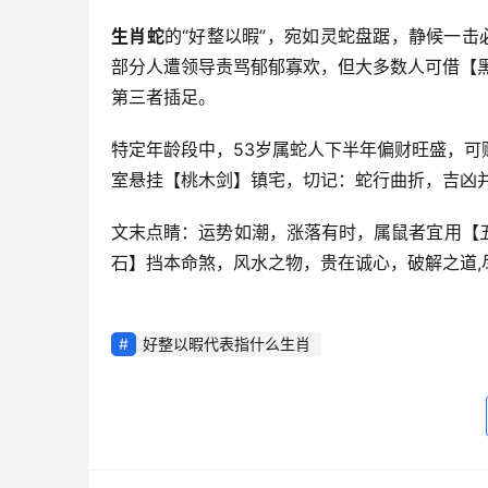
生肖蛇
的“好整以暇”，宛如灵蛇盘踞，静候一击
部分人遭领导责骂郁郁寡欢，但大多数人可借【
第三者插足。
特定年龄段中，53岁属蛇人下半年偏财旺盛，
室悬挂【桃木剑】镇宅，切记：蛇行曲折，吉凶并
文末点睛：运势如潮，涨落有时，属鼠者宜用【
石】挡本命煞，风水之物，贵在诚心，破解之道,
好整以暇代表指什么生肖