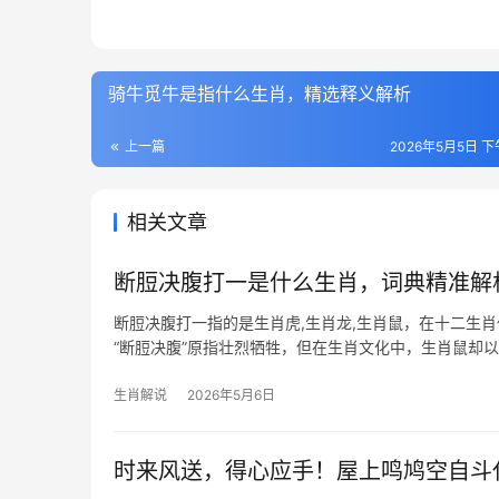
骑牛觅牛是指什么生肖，精选释义解析
上一篇
2026年5月5日 下午
相关文章
断脰决腹打一是什么生肖，词典精准解
断脰决腹打一指的是生肖虎,生肖龙,生肖鼠，在十二生
“断脰决腹”原指壮烈牺牲，但在生肖文化中，生肖鼠却
存本能，恰如
生肖解说
2026年5月6日
时来风送，得心应手！屋上鸣鸠空自斗