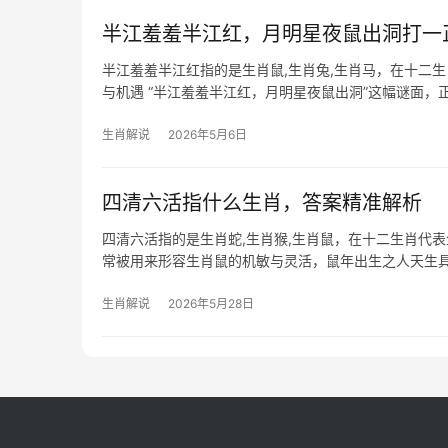
半江羞羞半江红，月明星夜鼠出洞打一
半江羞羞半江红指的是生肖鼠,生肖兔,生肖马，在十二
与机遇 “半江羞羞半江红，月明星夜鼠出洞”这幅谜面，正是
降临
生肖解说
2026年5月6日
四清六活指什么生肖，答案精准解析
四清六活指的是生肖蛇,生肖猴,生肖鼠，在十二生肖代
常被用来形容生肖鼠的机敏与灵活，鼠年出生之人天生具
被抢的困境，
生肖解说
2026年5月28日