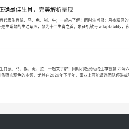
正确最佳生肖，完美解析呈现
生肖代表生肖鼠、马、兔、猪、牛；一起来了解！同时生肖鼠：月夜精灵的
生肖鼠的生动写照，鼠为十二生肖之首，象征机敏与 adaptability，
表生肖鼠、马、猴、虎、蛇；一起来了解！同时机敏灵动的生存智慧 四清
备察言观色的本领，尤其在2026年下半年，事业上可能遭遇团队停滞或