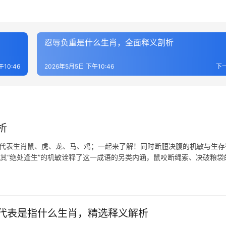
忍辱负重是什么生肖，全面释义剖析
10:46
2026年5月5日 下午10:46
下
析
肖代表生肖鼠、虎、龙、马、鸡；一起来了解！同时断脰决腹的机敏与生存
以其“绝处逢生”的机敏诠释了这一成语的另类内涵，鼠咬断绳索、决破粮袋
代表是指什么生肖，精选释义解析