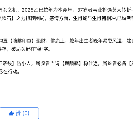
必杀之机，2025乙巳蛇年为本命年，37岁者事业将遇莫大转折
黑曜石】之力扭转困局，感情方面，
生肖蛇
与
生肖猪
相冲,已婚者
可购置【貔貅印章】聚财，健康上，蛇年出生者晚年易患风湿，建
存，破局关键在“稳”字。
五帝钱】防小人，属虎者当请【麒麟瓶】稳仕途，属蛇者必备【
尽在行动。
赞
(0)