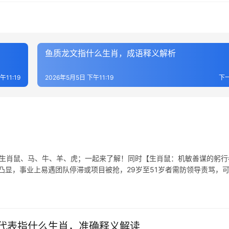
鱼质龙文指什么生肖，成语释义解析
午11:19
2026年5月5日 下午11:19
下
表生肖鼠、马、牛、羊、虎；一起来了解！同时【生肖鼠：机敏善谋的躬行
尤为凸显，事业上易遇团队停滞或项目被抢，29岁至51岁者需防领导责骂，
代表指什么生肖，准确释义解读