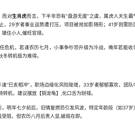
，而对
生肖虎
而言，下半年恐有“盘游无度”之虞，属虎人天生霸
止，29岁者事业运势遭打压，项目被抢如影随形；41岁则需防
镇住小人,催旺官禄。
任危机，若逢农历七月，小事争吵恐升级为冷战，晚年若能收
秋冬转机极为难得。
年逢“巳亥相冲”，职场边缘化风险陡增，33岁者郁郁寡欢，团队
待转机，建议摆放【铜龙龟】,化口舌为财禄。
形，明年七夕前后，旧情复燃恐引发风波，特定年龄段（如37岁
受阻，但农历八月后贵人显,破局在即。