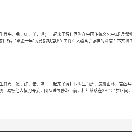
表生肖牛、兔、蛇、羊、鸡；一起来了解！同时在中国传统文化中,成语“跛
成目标。“跛鳖千里”究竟指的是哪个生肖？又蕴含了怎样的深意？本文将
表生肖虎、猴、蛇、猪、狗；一起来了解！同时生肖虎：威震山林，吉凶并
项目易被他人横刀夺爱，团队进展停滞不前，若年龄落在29至51岁区间