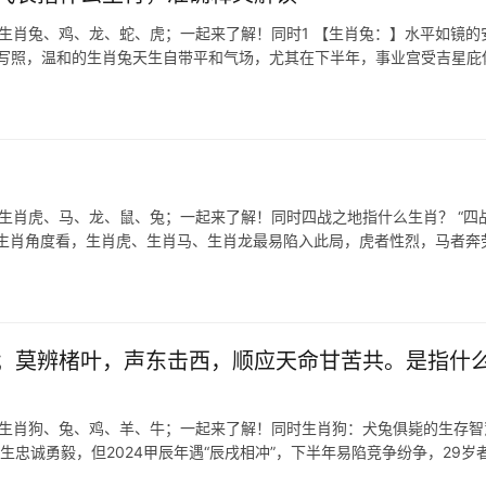
表生肖兔、鸡、龙、蛇、虎；一起来了解！同时1 【生肖兔：】水平如镜的
势的写照，温和的生肖兔天生自带平和气场，尤其在下半年，事业宫受吉星庇
表生肖虎、马、龙、鼠、兔；一起来了解！同时四战之地指什么生肖？ “四
从生肖角度看，生肖虎、生肖马、生肖龙最易陷入此局，虎者性烈，马者奔
；莫辨楮叶，声东击西，顺应天命甘苦共。是指什
表生肖狗、兔、鸡、羊、牛；一起来了解！同时生肖狗：犬兔俱毙的生存智
生忠诚勇毅，但2024甲辰年遇“辰戌相冲”，下半年易陷竞争纷争，29岁