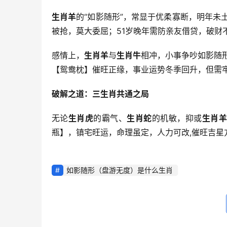
生肖羊
的“如影随形”，常显于优柔寡断，明年未
被抢，莫大委屈；51岁晚年需防亲友借贷，破财
感情上，
生肖羊
与
生肖牛
相冲，小事争吵如影随
【鸳鸯枕】催旺正缘，事业运势冬季回升，但需牢
破解之道：三生肖共通之局
无论
生肖虎
的霸气、
生肖蛇
的机敏，抑或
生肖
瓶】，镇宅旺运，命理虽定，人力可改,催旺吉星
如影随形（盘游无度）是什么生肖