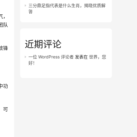
三分鼎足指代表是什么生肖，揭晓优质解
答
气，
团队
近期评论
敛锋
一位 WordPress 评论者
发表在
世界，您
好！
中功
）可