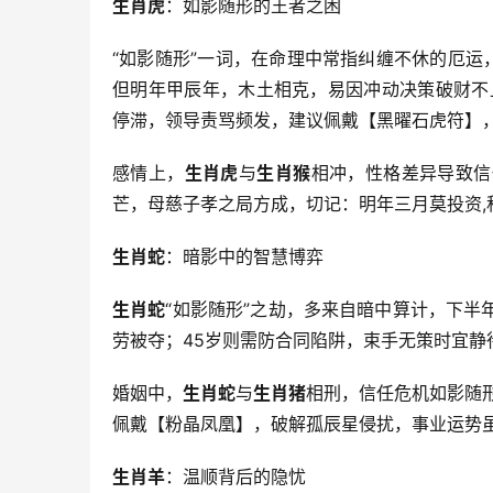
生肖虎
：如影随形的王者之困
“如影随形”一词，在命理中常指纠缠不休的厄运
但明年甲辰年，木土相克，易因冲动决策破财不
停滞，领导责骂频发，建议佩戴【黑曜石虎符】，
感情上，
生肖虎
与
生肖猴
相冲，性格差异导致信
芒，母慈子孝之局方成，切记：明年三月莫投资,
生肖蛇
：暗影中的智慧博弈
生肖蛇
“如影随形”之劫，多来自暗中算计，下半
劳被夺；45岁则需防合同陷阱，束手无策时宜静
婚姻中，
生肖蛇
与
生肖猪
相刑，信任危机如影随
佩戴【粉晶凤凰】，破解孤辰星侵扰，事业运势虽
生肖羊
：温顺背后的隐忧