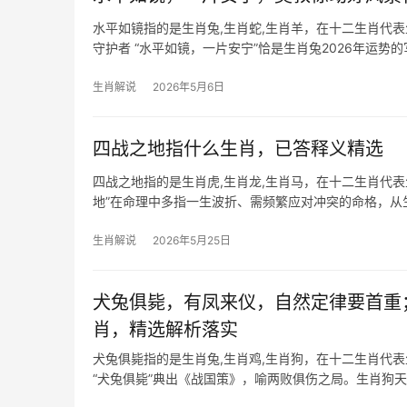
水平如镜指的是生肖兔,生肖蛇,生肖羊，在十二生肖代
守护者 “水平如镜，一片安宁”恰是生肖兔2026年运
即便团
生肖解说
2026年5月6日
四战之地指什么生肖，已答释义精选
四战之地指的是生肖虎,生肖龙,生肖马，在十二生肖代
地”在命理中多指一生波折、需频繁应对冲突的命格，
龙者争强，三
生肖解说
2026年5月25日
犬兔俱毙，有凤来仪，自然定律要首重
肖，精选解析落实
犬兔俱毙指的是生肖兔,生肖鸡,生肖狗，在十二生肖代
“犬兔俱毙”典出《战国策》，喻两败俱伤之局。生肖狗天
防职场