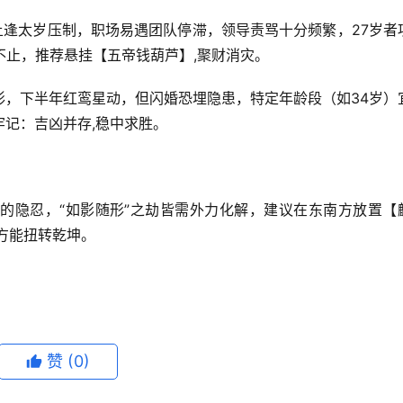
土逢太岁压制，职场易遇团队停滞，领导责骂十分频繁，27岁者
不止，推荐悬挂【五帝钱葫芦】,聚财消灾。
形，下半年红鸾星动，但闪婚恐埋隐患，特定年龄段（如34岁）
记：吉凶并存,稳中求胜。
羊
的隐忍，“如影随形”之劫皆需外力化解，建议在东南方放置【
方能扭转乾坤。
赞
(0)