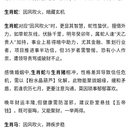
生肖蛇
：因风吹火，暗藏玄机
生肖蛇
对应“因风吹火”时，更显其智慧，蛇性蛰伏，擅借外
力，如草蛇灰线，伏脉千里，明年癸卯年，属蛇人逢“天乙
贵人”加持，事业上易得暗中助力，尤其金融、策划行业
者，项目推进事半功倍，但35岁者需警惕，恐有小人作
祟，遭领导责骂或破财不止。
感情婚姻中,
生肖蛇
与
生肖猪
相冲，性格差异导致信任危
机，需以【粉水晶葫芦】化解，此物能聚拢姻缘，缓和矛
盾，若逢农历七月，更要注意沟通，莫因琐事郁郁寡欢。
晚年财运丰隆,但健康需防湿邪，建议卧室悬挂【五帝
钱】，既可驱晦，又能聚财，一举两得。
生肖马
：因风吹火，蹄疾步稳