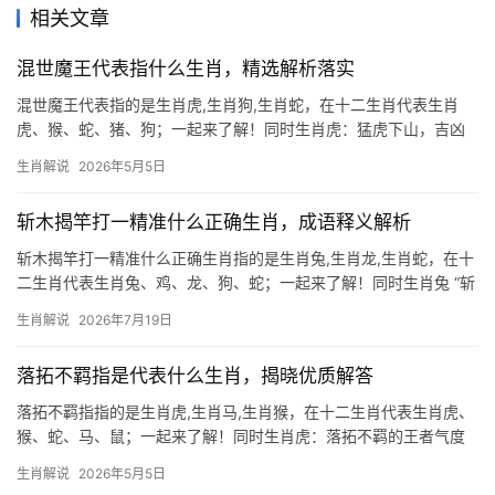
相关文章
混世魔王代表指什么生肖，精选解析落实
混世魔王代表指的是生肖虎,生肖狗,生肖蛇，在十二生肖代表生肖
虎、猴、蛇、猪、狗；一起来了解！同时生肖虎：猛虎下山，吉凶
并存 2026年对生肖虎而言极为关键，下半年事业恐遭打压，项目易
生肖解说
2026年5月5日
被他人横刀夺爱，团队停滞不前，部分人甚至因领导责骂而郁郁寡
欢，然生肖虎天生
斩木揭竿打一精准什么正确生肖，成语释义解析
斩木揭竿打一精准什么正确生肖指的是生肖兔,生肖龙,生肖蛇，在十
二生肖代表生肖兔、鸡、龙、狗、蛇；一起来了解！同时生肖兔 “斩
木揭竿”出自《史记·陈涉世家》，原指砍木为兵、举竿为旗的起义行
生肖解说
2026年7月19日
为，暗含“揭竿而起”的果敢，此成语精准对应的生肖为生肖兔，兔性
温顺却暗藏机敏，遇险时能
落拓不羁指是代表什么生肖，揭晓优质解答
落拓不羁指指的是生肖虎,生肖马,生肖猴，在十二生肖代表生肖虎、
猴、蛇、马、鼠；一起来了解！同时生肖虎：落拓不羁的王者气度
“落拓不羁”一词，常用来形容洒脱自由、不受拘束的性情，在十二生
生肖解说
2026年5月5日
肖中，唯有生肖虎最能契合这一特质，虎为山林霸主，天生带着桀