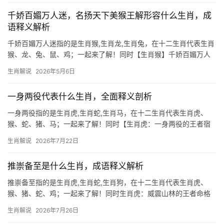
骜不驯的野性
千娇百媚万人迷，名扬天下美猴王解形容什么生肖，成
语释义解析
千娇百媚万人迷指的是生肖猴,生肖龙,生肖兔，在十二生肖代表生肖
猴、龙、兔、鼠、鸡；一起来了解！同时【生肖猴】千娇百媚万人
迷，名扬天下的智慧化身 “美猴王”的传说早已深入人心，生肖猴人
生肖解说
2026年5月6日
天生带着灵动机敏的光环，他们舌绽莲花，眼波流转间便能俘获人
心，恰似《西游记》
一身两役代表什么生肖，全面释义剖析
一身两役指的是生肖虎,生肖蛇,生肖马，在十二生肖代表生肖虎、
猴、蛇、猪、马；一起来了解！同时【生肖虎：一身两役的王者宿
命】 “一身两役”在命理中指同时肩负双重责任，而生肖虎恰是此象
生肖解说
2026年7月22日
的化身，虎为百兽之王，天生具备领导力与爆发力，但2026年逢“寅
巳相刑”
推崇备至是什么生肖，成语释义解析
推崇备至指的是生肖虎,生肖蛇,生肖狗，在十二生肖代表生肖虎、
猴、猪、蛇、鸡；一起来了解！同时生肖虎：威震山林的王者命格
2026年对生肖虎而言，是吉凶交织的关键转折，上半年易遇“龙争虎
生肖解说
2026年7月26日
斗”之局，职场恐遭小人暗算，项目被抢或团队停滞令其郁郁寡欢，