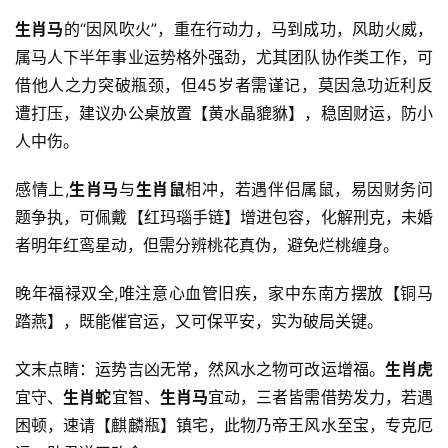
生肖马
的“因风吹火”，重在行动力，马到成功，风助火威，
属马人下半年事业运势格外强劲，尤其团队协作类工作，可
借他人之力突破瓶颈，但45岁者需谨记，莫因急功近利反
遭打压，建议办公桌放置【黄水晶貔貅】，稳固财运，防小
人中伤。
感情上,
生肖马
与
生肖鼠
相冲，若遇伴侣属鼠，易因财务问
题争执，可佩戴【红玛瑙手链】增进包容，化解刑克，未婚
者明年红鸾星动，但需分辨桃花真伪，避免烂桃缠身。
晚年福禄双全,唯注意心血管旧疾，家中东南方摆放【铜马
踏燕】，既能催官运，又可保平安，实为破局关键。
文末点睛：运势吉凶无常，然风水之物可改运增福。
生肖虎
宜守、
生肖蛇
宜智、
生肖马
宜动，三者皆需借势发力，若遇
困顿，速请【麒麟瓶】镇宅，此物乃帝王风水至宝，专克厄