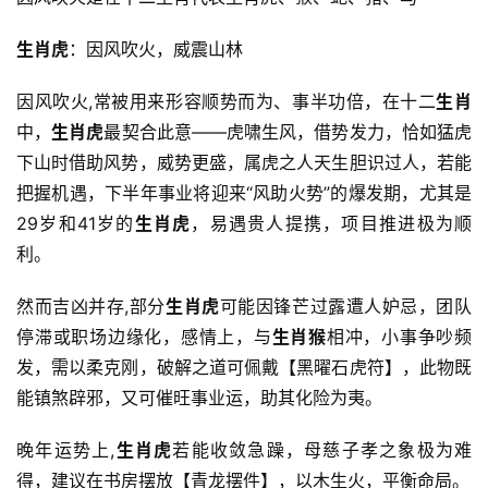
生肖虎
：因风吹火，威震山林
因风吹火,常被用来形容顺势而为、事半功倍，在十二
生肖
中，
生肖虎
最契合此意——虎啸生风，借势发力，恰如猛虎
下山时借助风势，威势更盛，属虎之人天生胆识过人，若能
把握机遇，下半年事业将迎来“风助火势”的爆发期，尤其是
29岁和41岁的
生肖虎
，易遇贵人提携，项目推进极为顺
利。
然而吉凶并存,部分
生肖虎
可能因锋芒过露遭人妒忌，团队
停滞或职场边缘化，感情上，与
生肖猴
相冲，小事争吵频
发，需以柔克刚，破解之道可佩戴【黑曜石虎符】，此物既
能镇煞辟邪，又可催旺事业运，助其化险为夷。
晚年运势上,
生肖虎
若能收敛急躁，母慈子孝之象极为难
得，建议在书房摆放【青龙摆件】，以木生火，平衡命局。