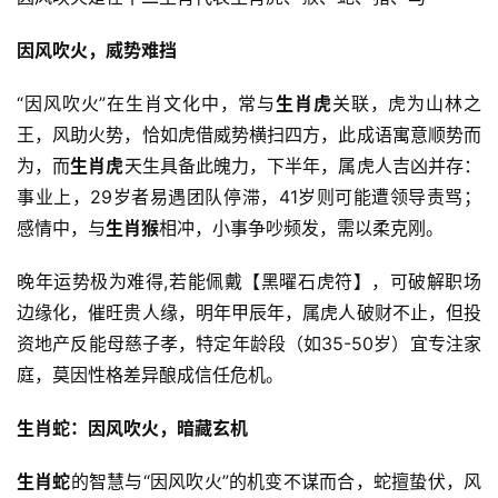
因风吹火，威势难挡
“因风吹火”在生肖文化中，常与
生肖虎
关联，虎为山林之
王，风助火势，恰如虎借威势横扫四方，此成语寓意顺势而
为，而
生肖虎
天生具备此魄力，下半年，属虎人吉凶并存：
事业上，29岁者易遇团队停滞，41岁则可能遭领导责骂；
感情中，与
生肖猴
相冲，小事争吵频发，需以柔克刚。
晚年运势极为难得,若能佩戴【黑曜石虎符】，可破解职场
边缘化，催旺贵人缘，明年甲辰年，属虎人破财不止，但投
资地产反能母慈子孝，特定年龄段（如35-50岁）宜专注家
庭，莫因性格差异酿成信任危机。
生肖蛇：因风吹火，暗藏玄机
生肖蛇
的智慧与“因风吹火”的机变不谋而合，蛇擅蛰伏，风