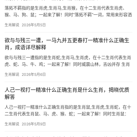
落拓不羁指的是生肖虎,生肖马,生肖猴，在十二生肖代表生肖虎、
猴、马、狗、鼠；一起来了解！同时“落拓不羁”一词，常用来形容洒
脱豪放、不拘小节之人，在十二生肖中，生肖虎最具这般气魄，虎
生肖解说
2026年5月5日
为百兽之王，天生带着一股桀骜不驯的野性，行事果敢，不屑于世
俗条框，尤其在
欲与与残三一遭，一马九并五更春打一精准什么正确生
肖，成语详尽解释
欲与与残三一遭指的是生肖蛇,生肖马,生肖虎，在十二生肖代表生肖
虎、蛇、马、牛、鸡；一起来了解！同时威震山林，吉凶并存 生肖
虎者，天生自带王者气场，犹如猛虎下山，势不可挡，2024甲辰龙
生肖解说
2026年5月6日
年对属虎人而言极为难得，流年“驿马”星动，事业有望突破瓶颈，尤
其下半年贵人
人己一视打一精准什么正确生肖是什么生肖，揭晓优质
解答
人己一视打一精准什么正确生肖指的是生肖鼠,生肖虎,生肖蛇，在十
二生肖代表生肖鼠、马、虎、猴、蛇；一起来了解！同时生肖鼠：
机敏灵动却暗藏危机 2026年对生肖鼠而言吉凶参半，下半年易遇
生肖解说
2026年5月9日
“破财不止”之困，尤其29岁至51岁者，项目被抢或团队停滞风险极
高，事业上遭领导责骂时，莫