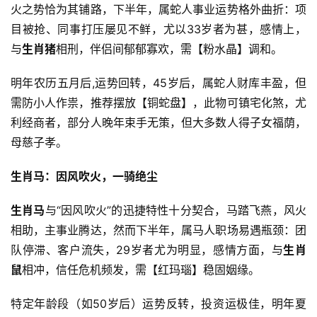
火之势恰为其铺路，下半年，属蛇人事业运势格外曲折：项
目被抢、同事打压屡见不鲜，尤以33岁者为甚，感情上，
与
生肖猪
相刑，伴侣间郁郁寡欢，需【粉水晶】调和。
明年农历五月后,运势回转，45岁后，属蛇人财库丰盈，但
需防小人作祟，推荐摆放【铜蛇盘】，此物可镇宅化煞，尤
利经商者，部分人晚年束手无策，但大多数人得子女福荫，
母慈子孝。
生肖马：因风吹火，一骑绝尘
生肖马
与“因风吹火”的迅捷特性十分契合，马踏飞燕，风火
相助，主事业腾达，然而下半年，属马人职场易遇瓶颈：团
队停滞、客户流失，29岁者尤为明显，感情方面，与
生肖
鼠
相冲，信任危机频发，需【红玛瑙】稳固姻缘。
特定年龄段（如50岁后）运势反转，投资运极佳，明年夏