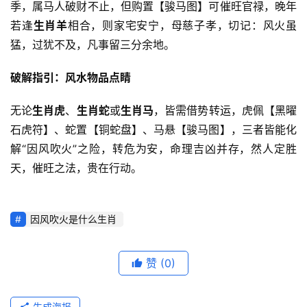
季，属马人破财不止，但购置【骏马图】可催旺官禄，晚年
若逢
生肖羊
相合，则家宅安宁，母慈子孝，切记：风火虽
猛，过犹不及，凡事留三分余地。
破解指引：风水物品点睛
无论
生肖虎
、
生肖蛇
或
生肖马
，皆需借势转运，虎佩【黑曜
石虎符】、蛇置【铜蛇盘】、马悬【骏马图】，三者皆能化
解“因风吹火”之险，转危为安，命理吉凶并存，然人定胜
天，催旺之法，贵在行动。
因风吹火是什么生肖
赞
(0)
生成海报