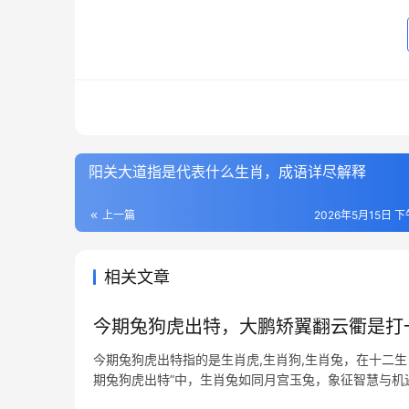
阳关大道指是代表什么生肖，成语详尽解释
上一篇
2026年5月15日 下
相关文章
今期兔狗虎出特，大鹏矫翼翻云衢是打
今期兔狗虎出特指的是生肖虎,生肖狗,生肖兔，在十二
期兔狗虎出特”中，生肖兔如同月宫玉兔，象征智慧与机遇
半年或将迎来“