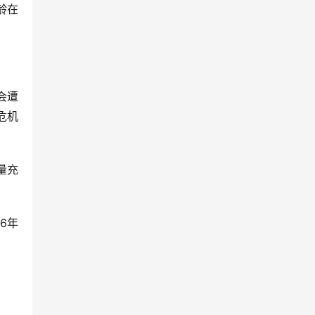
龄在
会遭
危机
量充
6年