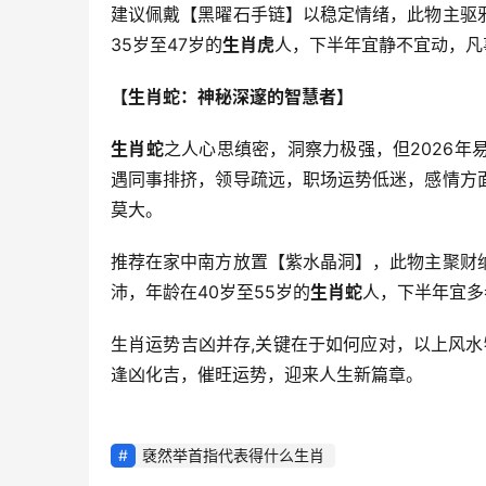
建议佩戴【黑曜石手链】以稳定情绪，此物主驱
35岁至47岁的
生肖虎
人，下半年宜静不宜动，凡
【生肖蛇：神秘深邃的智慧者】
生肖蛇
之人心思缜密，洞察力极强，但2026
遇同事排挤，领导疏远，职场运势低迷，感情方
莫大。
推荐在家中南方放置【紫水晶洞】，此物主聚财
沛，年龄在40岁至55岁的
生肖蛇
人，下半年宜多
生肖运势吉凶并存,关键在于如何应对，以上风水
逢凶化吉，催旺运势，迎来人生新篇章。
褎然举首指代表得什么生肖