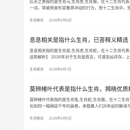
匹夫之勇指的是生肖马,生肖虎,生肖猴，在十二生肖代表
一词，常被用来形容鲁莽冲动的行为，而十二生肖中，
若缺乏智慧引
生肖解说
2026年5月6日
息息相关是指什么生肖，已答释义精选
息息相关指的是生肖鼠,生肖虎,生肖蛇，在十二生肖代
运势解析】 2026年对于生肖鼠而言，可谓吉凶并存，
易、
生肖解说
2026年6月1日
莫辨楮叶代表是指什么生肖，揭晓优质
莫辨楮叶代表指的是生肖兔,生肖蛇,生肖猴，在十二生
化如同一幅绵延千年的画卷，承载着人们对命运的解读与
暗喻某些属相天生具
生肖解说
2026年5月5日