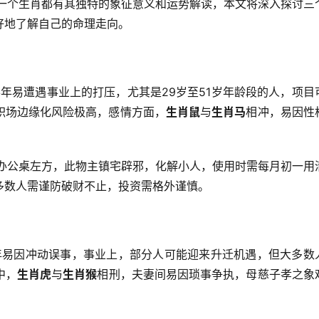
每一个生肖都有其独特的象征意义和运势解读，本文将深入探讨三
好地了解自己的命理走向。
半年易遭遇事业上的打压，尤其是29岁至51岁年龄段的人，项目
职场边缘化风险极高，感情方面，
生肖鼠
与
生肖马
相冲，易因性
于办公桌左方，此物主镇宅辟邪，化解小人，使用时需每月初一用
多数人需谨防破财不止，投资需格外谨慎。
6年易因冲动误事，事业上，部分人可能迎来升迁机遇，但大多数
中，
生肖虎
与
生肖猴
相刑，夫妻间易因琐事争执，母慈子孝之象