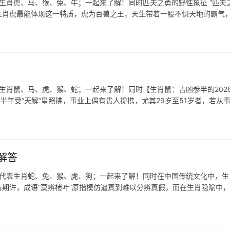
生肖虎、马、猴、兔、牛；一起来了解！同时匹夫之勇的野性象征 “匹夫之
生肖虎最能体现这一特质，虎为百兽之王，天生带着一股不惧天地的霸气
表生肖鼠、马、虎、猴、蛇；一起来了解！同时【生肖鼠：吉凶参半的202
上半年受“天解”星照拂，事业上偶有贵人提携，尤其29岁至51岁者，若从
解答
肖代表生肖蛇、兔、猴、虎、狗；一起来了解！同时在中国传统文化中，生
期许，成语“莫辨楮叶”原指模仿逼真到难以分辨真假，而在生肖隐喻中