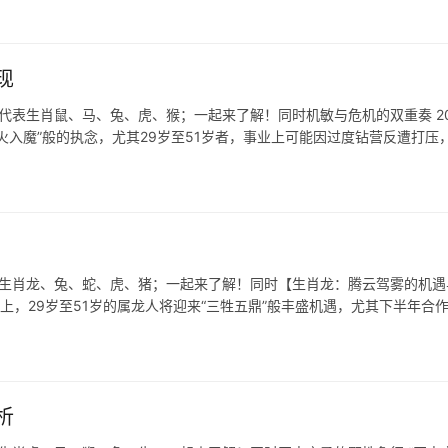
现
代表生肖鼠、马、兔、虎、猴；一起来了解！同时机敏与危机的双重奏 20
火入魔”般的执念，尤其29岁至51岁者，事业上可能因过度钻营反遭打压
表生肖龙、兔、蛇、虎、猪；一起来了解！同时【生肖龙：腾云驾雾的机遇
业上，29岁至51岁的属龙人将迎来“三牲五鼎”般丰盛机遇，尤其下半年合
析