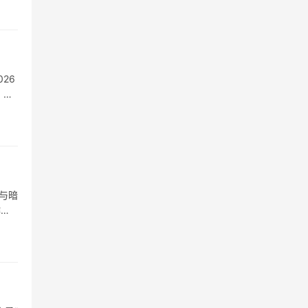
26
，项
与暗
作项