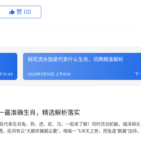
赞
(0)
桃花流水指是代表什么生肖，词典精准解析
午10:49
2026年5月16日 上午8:50
下
一最准确生肖，精选解析落实
生肖代表生肖兔、狗、虎、蛇、马；一起来了解！同时灵动机敏，福泽绵长 
，民间有云“大鹏矫翼翻云衢”，暗喻一飞冲天之势，而兔逢“鹏翼”加持