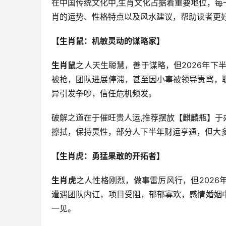
在中国传统文化中,生肖文化占据着重要地位，
肖的运势、性格特点以及风水建议，帮助读者更
【生肖鼠：机敏灵动的谋略家】
生肖鼠
之人天生聪慧，善于谋略，但2026年下
被抢，团队进展停滞，甚至因小事被领导责骂，
异引发争吵，信任危机频发。
破解之道在于催旺贵人运,推荐摆放【麒麟瓶】
擦拭，保持灵性，部分人下半年财运亨通，但大
【生肖虎：勇猛果敢的开拓者】
生肖虎
之人性格刚烈，做事雷厉风行，但202
遭遇团队内讧，项目受阻，郁郁寡欢，感情婚姻
一见。