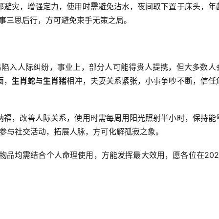
邪避灾，增强定力，使用时需避免沾水，夜间取下置于床头，年
事三思后行，方可避免束手无策之局。
年易陷入人际纠纷，事业上，部分人可能得贵人提携，但大多数人
面，
生肖蛇
与
生肖猪
相冲，夫妻关系紧张，小事争吵不断，信任
纳福，改善人际关系，使用时需每周用阳光照射半小时，保持能
参与社交活动，拓展人脉，方可化解孤寂之象。
物品均需结合个人命理使用，方能发挥最大效用，愿各位在202