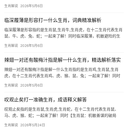
威，勇猛与机遇并存 生肖虎如天兵降世，自带雷霆万钧之势，古语
生肖解说
2026年5月6日
云“虎啸风生”，其步伐虽不及燕雀轻盈，却如神将临凡，一步一印皆
含威仪，2025乙巳蛇年，生
临深履薄是形容打一什么生肖，词典精准解析
临深履薄是形容指的是生肖鼠,生肖牛,生肖虎，在十二生肖代表生肖
鼠、牛、虎、兔、蛇；一起来了解！同时临深履薄，机敏避险的生
存智慧 “临深履薄”一词，形容如履薄冰的谨慎状态，这与生肖鼠的
生肖解说
2026年5月6日
天性高度契合，鼠类自古擅长在夹缝中求生，既能敏锐察觉危机，
又能以灵活手段化险
辣翅一对还有酸梅汁指是解一什么生肖，精选解析落实
辣翅一对还有酸梅汁指是解一什么生肖指的是生肖鸡,生肖鼠,生肖
虎，在十二生肖代表生肖鸡、虎、猴、鼠、兔；一起来了解！同时
生肖鸡：辣翅与酸梅汁的隐喻玄机 “辣翅一对配酸梅汁”在民间谜语
生肖解说
2026年5月6日
中常暗指生肖鸡，鸡翅象征“翅”，酸梅汁的“酸”谐音“算”，合为“鸡算”
（机灵算计），恰合生肖鸡精明
叹观止矣打一准确生肖，成语释义解答
叹观止矣指的是生肖鼠,生肖虎,生肖蛇，在十二生肖代表生肖鼠、
马、虎、猴、蛇；一起来了解！同时【生肖鼠：机敏善谋的破局
者】 2026年对生肖鼠而言，是吉凶交织的转折年，上半年易遇职场
生肖解说
2026年5月24日
暗流，项目遭抢或团队内讧频发，尤其29岁至41岁者需警惕领导刻