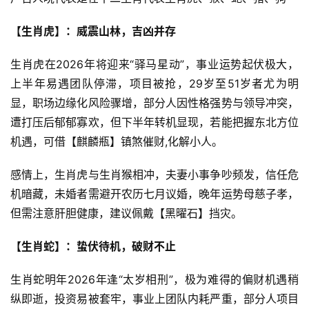
【生肖虎】：威震山林，吉凶并存
生肖虎在2026年将迎来“驿马星动”，事业运势起伏极大，
上半年易遇团队停滞，项目被抢，29岁至51岁者尤为明
显，职场边缘化风险骤增，部分人因性格强势与领导冲突，
遭打压后郁郁寡欢，但下半年转机显现，若能把握东北方位
机遇，可借【麒麟瓶】镇煞催财,化解小人。
感情上，生肖虎与生肖猴相冲，夫妻小事争吵频发，信任危
机暗藏，未婚者需避开农历七月议婚，晚年运势母慈子孝，
但需注意肝胆健康，建议佩戴【黑曜石】挡灾。
【生肖蛇】：蛰伏待机，破财不止
生肖蛇明年2026年逢“太岁相刑”，极为难得的偏财机遇稍
纵即逝，投资易被套牢，事业上团队内耗严重，部分人项目