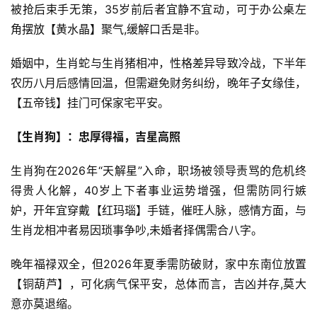
被抢后束手无策，35岁前后者宜静不宜动，可于办公桌左
角摆放【黄水晶】聚气,缓解口舌是非。
婚姻中，生肖蛇与生肖猪相冲，性格差异导致冷战，下半年
农历八月后感情回温，但需避免财务纠纷，晚年子女缘佳，
【五帝钱】挂门可保家宅平安。
【生肖狗】：忠厚得福，吉星高照
生肖狗在2026年“天解星”入命，职场被领导责骂的危机终
得贵人化解，40岁上下者事业运势增强，但需防同行嫉
妒，开年宜穿戴【红玛瑙】手链，催旺人脉，感情方面，与
生肖龙相冲者易因琐事争吵,未婚者择偶需合八字。
晚年福禄双全，但2026年夏季需防破财，家中东南位放置
【铜葫芦】，可化病气保平安，总体而言，吉凶并存,莫大
意亦莫退缩。