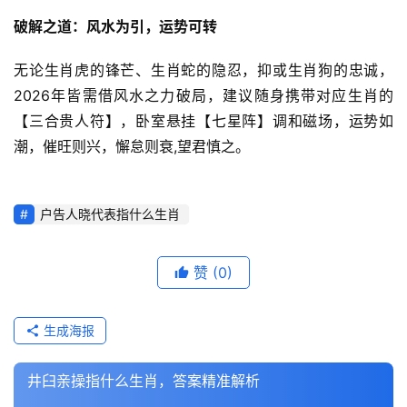
破解之道：风水为引，运势可转
无论生肖虎的锋芒、生肖蛇的隐忍，抑或生肖狗的忠诚，
2026年皆需借风水之力破局，建议随身携带对应生肖的
【三合贵人符】，卧室悬挂【七星阵】调和磁场，运势如
潮，催旺则兴，懈怠则衰,望君慎之。
户告人晓代表指什么生肖
赞
(0)
生成海报
井臼亲操指什么生肖，答案精准解析