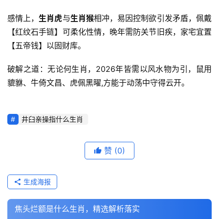
感情上，
生肖虎
与
生肖猴
相冲，易因控制欲引发矛盾，佩戴
【红纹石手链】可柔化性情，晚年需防关节旧疾，家宅宜置
【五帝钱】以固财库。
破解之道：无论何生肖，2026年皆需以风水物为引，鼠用
貔貅、牛倚文昌、虎佩黑曜,方能于动荡中守得云开。
井臼亲操指什么生肖
赞
(0)
生成海报
焦头烂额是什么生肖，精选解析落实