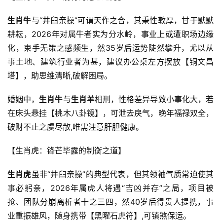
生肖牛
与“井臼亲操”可谓天作之合，其秉性敦厚，甘于默默
耕耘，2026年对属牛者实为分水岭，事业上或遭职场边缘
化，束手无策之感频生，然35岁后运势陡然攀升，尤以从
事土地、建筑行业者为甚，建议办公桌左方摆放【铜文昌
塔】，助思维清晰,破解困局。
婚姻中，
生肖牛
与
生肖羊
相刑，性格差异导致小事化大，若
在床头悬挂【桃木八卦镜】，可泄去戾气，晚年福禄双全，
破财不止之虞尽散,唯需注意肝胆健康。
【生肖虎：锋芒毕露的制衡之道】
生肖虎
虽非“井臼亲操”的典型代表，但其领袖气质常迫使其
事必躬亲，2026年属虎人将遇“吉凶并存”之局，项目被
抢、团队分崩离析者十之三四，然40岁后得贵人提携，事
业重振雄风，随身携带【黑曜石虎符】,可镇煞保运。