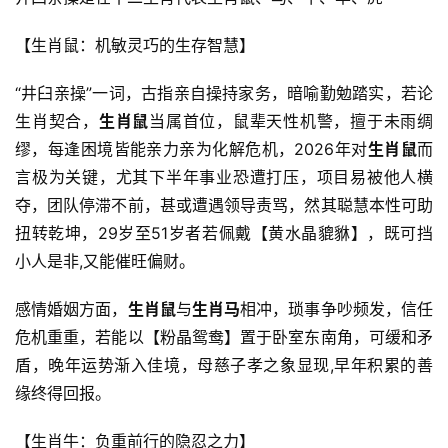
【生肖鼠：机敏灵巧的生存智慧】
“井臼亲操”一词，古指亲自操持家务，暗喻勤勉踏实，若论
生肖契合，
生肖鼠
当属首位，鼠辈天性机警，擅于未雨绸
缪，每逢困境皆能亲力亲为化解危机，2026年对
生肖鼠
而
言极为关键，尤其下半年事业恐遭打压，项目易被他人横
夺，团队停滞不前，甚或遭遇领导责骂，然其聪慧本性可助
扭转乾坤，29岁至51岁者若佩戴【黄水晶貔貅】，既可挡
小人是非,又能催旺偏财。
感情婚姻方面，
生肖鼠
与
生肖马
相冲，琐事争吵频发，信任
危机重重，若能以【粉晶鸳鸯】置于卧室东南角，可缓和矛
盾，晚年运势渐入佳境，母慈子孝之象显现,早年积累的善
缘终得回报。
【生肖牛：负重前行的隐忍之力】