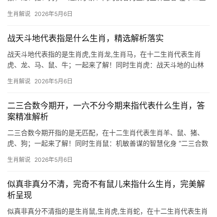
肖中，生肖虎是“反客为主”的典型代表，虎本为山野霸主，却常闯入
生肖解说
2026年5月6日
人类领地，化被动为主动，古语“虎落平阳被犬欺”，但更多时候，虎
的威严能
战天斗地代表指是什么生肖，精选解析落实
战天斗地代表指的是生肖虎,生肖龙,生肖马，在十二生肖代表生肖
虎、龙、马、鼠、牛；一起来了解！同时生肖虎：战天斗地的山林
之王 “战天斗地”一词，常用来形容不畏艰险、勇往直前的精神，这
生肖解说
2026年5月6日
与生肖虎的性情极为契合，虎为百兽之尊，天生带着一股霸气，古
人云“虎啸风生”，
二三合数今期开，一六不分今期来指代表什么生肖，答
案精准解析
二三合数今期开指的是无匹配，在十二生肖代表生肖羊、鼠、猪、
虎、狗；一起来了解！同时生肖鼠：机敏善谋的智慧化身 “二三合数
今期开”暗指生肖鼠与数字2、3的关联，鼠在十二地支中排首位，五
生肖解说
2026年5月6日
行属水，天生具备“一六不分”的灵活应变力，2024甲辰年，生
似真非真分不清，完奇不有鼠儿来指什么生肖，完美解
析呈现
似真非真分不清指的是生肖鼠,生肖虎,生肖蛇，在十二生肖代表生肖