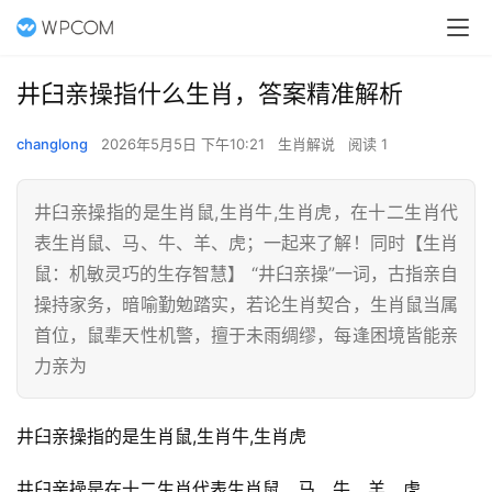
井臼亲操指什么生肖，答案精准解析
changlong
2026年5月5日 下午10:21
生肖解说
阅读 1
井臼亲操指的是生肖鼠,生肖牛,生肖虎，在十二生肖代
表生肖鼠、马、牛、羊、虎；一起来了解！同时【生肖
鼠：机敏灵巧的生存智慧】 “井臼亲操”一词，古指亲自
操持家务，暗喻勤勉踏实，若论生肖契合，生肖鼠当属
首位，鼠辈天性机警，擅于未雨绸缪，每逢困境皆能亲
力亲为
井臼亲操指的是生肖鼠,生肖牛,生肖虎
井臼亲操是在十二生肖代表生肖鼠、马、牛、羊、虎