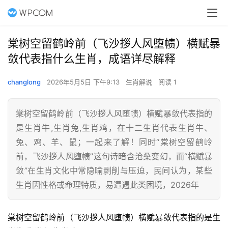
棠树空留鹤岭前（飞沙拶人风堕帻）横赋暴
敛代表指什么生肖，成语详尽解释
changlong
2026年5月5日 下午9:13
生肖解说
阅读 1
棠树空留鹤岭前（飞沙拶人风堕帻）横赋暴敛代表指的
是生肖牛,生肖兔,生肖鸡，在十二生肖代表生肖牛、
兔、鸡、羊、鼠；一起来了解！同时“棠树空留鹤岭
前，飞沙拶人风堕帻”这句诗暗含沧桑变幻，而“横赋暴
敛”在生肖文化中常隐喻剥削与压迫，民间认为，某些
生肖因性格或命理特质，易遭遇此类困境，2026年
棠树空留鹤岭前（飞沙拶人风堕帻）横赋暴敛代表指的是生