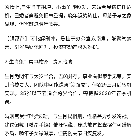
感情上,与生肖羊相冲，小事争吵频发，未婚者易遇信任危
机，已婚者需避免旧事重提，晚年运势转佳，母慈子孝之象
显现，但需熬过明年低谷。
【铜葫芦】可化解刑冲，悬挂于办公室东南角，能聚气纳
吉，51岁后财运回升，投资不动产极为难得。
2 生肖兔：柔中藏锋，贵人暗助
生肖兔明年与太岁半合，吉凶并存，事业看似束手无策，实
则暗藏贵人，团队中可能遭遇“笑面虎”，但农历三月后转机
突现，35岁以下者适合跨界合作，需把握2026年春季机
遇。
婚姻宫受“红鸾”波动，与生肖鼠相刑，性格差异引发冷战，
建议佩戴【粉晶手链】催旺情缘，床头放置鸳鸯摆件可缓解
矛盾，晚年子女缘深厚，但需防关节旧疾复发。