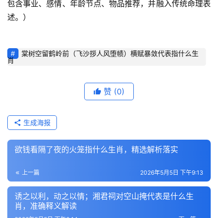
包含事业、感情、年龄节点、物品推荐，并融入传统命理表
述。）
棠树空留鹤岭前（飞沙拶人风堕帻）横赋暴敛代表指什么生
肖
赞
(0)
生成海报
欲钱看隔了夜的火笼指什么生肖，精选解析落实
上一篇
2026年5月5日 下午9:13
诱之以利，动之以情；湘君祠对空山掩代表是什么生
肖，准确释义解读