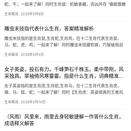
蛇、牛；一起来了解！同时生肖鼠：机敏善藏，吉凶并存 “偏能飘散
同心蒂，日暖帘帏春画长”暗喻生肖鼠的灵动机变，鼠为十二生肖之
生肖解说
2026年5月6日
首，象征智慧与适应力，下半年，29岁和41岁的生肖鼠人易遇贵人
雕虫末技指代表什么生肖，答案精准解析
雕虫末技指的是生肖鼠,生肖蛇,生肖鸡，在十二生肖代表生肖鼠、
马、蛇、虎、鸡；一起来了解！同时雕虫末技藏机锋，巧智破局迎
转机 “雕虫末技”一词，本指微不足道的小技能，但落在生肖鼠身
生肖解说
2026年5月5日
上，却暗藏玄机，鼠为十二生肖之首，天生敏锐机警，擅长以巧破
力，下半年，属鼠
女子英姿，投石有力。千峰笋石千株玉。柔中带刚，风
采独具。翠袖倚风寒霎霎。指是什么生肖，词典精准解
析
女子英姿指的是生肖虎,生肖蛇,生肖马，在十二生肖代表生肖虎、
猴、马、鼠、蛇；一起来了解！同时【生肖虎：英姿飒爽的王者风
范】 “千峰笋石千株玉，翠袖倚风寒霎霎”——这般柔中带刚的气
生肖解说
2026年5月16日
质，正是生肖虎女子的写照，2026年对生肖虎而言极为难得，尤其
下半年事业运
（风雨）风里来，雨里去身轻敏捷解一作答什么生肖，
成语释义解答