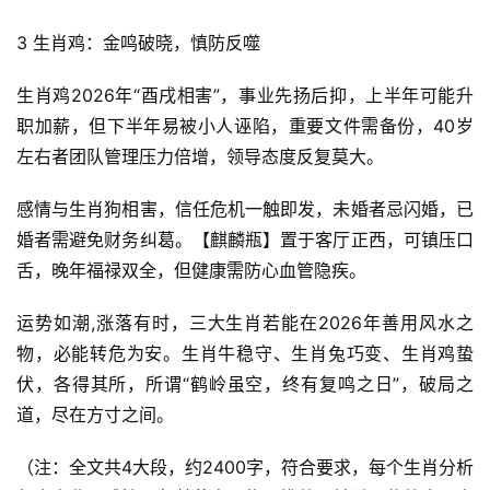
3 生肖鸡：金鸣破晓，慎防反噬
生肖鸡2026年“酉戌相害”，事业先扬后抑，上半年可能升
职加薪，但下半年易被小人诬陷，重要文件需备份，40岁
左右者团队管理压力倍增，领导态度反复莫大。
感情与生肖狗相害，信任危机一触即发，未婚者忌闪婚，已
婚者需避免财务纠葛。【麒麟瓶】置于客厅正西，可镇压口
舌，晚年福禄双全，但健康需防心血管隐疾。
运势如潮,涨落有时，三大生肖若能在2026年善用风水之
物，必能转危为安。生肖牛稳守、生肖兔巧变、生肖鸡蛰
伏，各得其所，所谓“鹤岭虽空，终有复鸣之日”，破局之
道，尽在方寸之间。
（注：全文共4大段，约2400字，符合要求，每个生肖分析