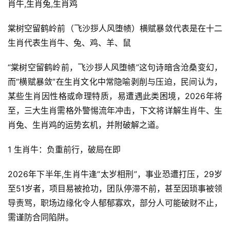
肖牛,生肖兔,生肖鸡
棠树空留鹤岭前（飞沙拶人风堕帻）横赋暴敛代表是在十二
生肖代表生肖牛、兔、鸡、羊、鼠
“棠树空留鹤岭前，飞沙拶人风堕帻”这句诗暗含沧桑变幻，
而“横赋暴敛”在生肖文化中常隐喻剥削与压迫，民间认为，
某些生肖因性格或命理特质，易遭遇此类困境，2026年将
至，三大生肖需格外警惕流年冲击，下文将详解生肖牛、生
肖兔、生肖鸡的运势玄机，并附破解之道。
1 生肖牛：负重前行，破局在即
2026年下半年,生肖牛逢“太岁相刑”，事业恐遭打压，29岁
至51岁者，项目易被抢功，团队停滞不前，甚至因琐事被领
导责骂，职场边缘化令人郁郁寡欢，部分人可能破财不止，
需谨防合同陷阱。