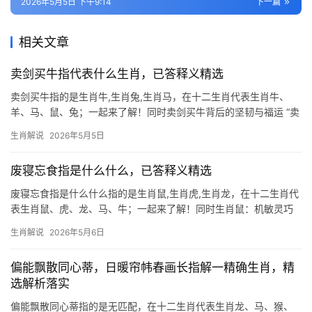
2026年5月5日 下午9:14
下一篇
相关文章
卖剑买牛指代表什么生肖，已答释义精选
卖剑买牛指的是生肖牛,生肖兔,生肖马，在十二生肖代表生肖牛、
羊、马、鼠、兔；一起来了解！同时卖剑买牛背后的坚韧与福运 “卖
剑买牛”这一成语，源自古人弃武从农的智慧，暗喻放下争斗、回归
生肖解说
2026年5月5日
安稳，而十二生肖中，唯有生肖牛最能诠释这一精神——勤恳踏实
的本性，恰如
废寝忘食指是什么什么，已答释义精选
废寝忘食指是什么什么指的是生肖鼠,生肖虎,生肖龙，在十二生肖代
表生肖鼠、虎、龙、马、牛；一起来了解！同时生肖鼠：机敏灵巧
的智慧化身 民间常说“生肖鼠咬天开”，喻示其破除困境的机变之
生肖解说
2026年5月6日
力，子时出生的鼠人天生带财，尤其下半年逢“金水相生”流年，29
岁者易得贵人提携，41
偏能飘散同心蒂，日暖帘帏春画长指解一精确生肖，精
选解析落实
偏能飘散同心蒂指的是无匹配，在十二生肖代表生肖龙、马、猴、