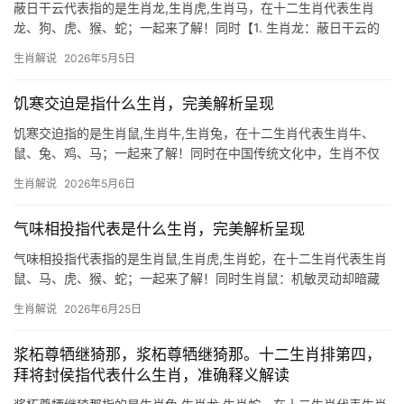
蔽日干云代表指的是生肖龙,生肖虎,生肖马，在十二生肖代表生肖
龙、狗、虎、猴、蛇；一起来了解！同时【1. 生肖龙：蔽日干云的
真龙气运】 所谓\”蔽日干云\”，正是形容生肖龙腾飞时遮天蔽日的磅
生肖解说
2026年5月5日
礴气势，龙年出生者天生带三分贵气，2026年逢\”金舆入命\”之运，
事业上虽
饥寒交迫是指什么生肖，完美解析呈现
饥寒交迫指的是生肖鼠,生肖牛,生肖兔，在十二生肖代表生肖牛、
鼠、兔、鸡、马；一起来了解！同时在中国传统文化中，生肖不仅
是时间的标记，更是命运与性格的隐喻，成语“饥寒交迫”常被用来形
生肖解说
2026年5月6日
容生活困顿，但在生肖文化中，它却与特定属相产生奇妙关联，本
文将深入解读生
气味相投指代表是什么生肖，完美解析呈现
气味相投指代表指的是生肖鼠,生肖虎,生肖蛇，在十二生肖代表生肖
鼠、马、虎、猴、蛇；一起来了解！同时生肖鼠：机敏灵动却暗藏
危机 2026年对于生肖鼠而言，是吉凶交织的一年，上半年事业宫受
生肖解说
2026年6月25日
“天解”星照拂，项目推进极为难得顺畅，尤其29岁至51岁者易得贵
人提携，然
浆柘尊牺继猗那，浆柘尊牺继猗那。十二生肖排第四，
拜将封侯指代表什么生肖，准确释义解读