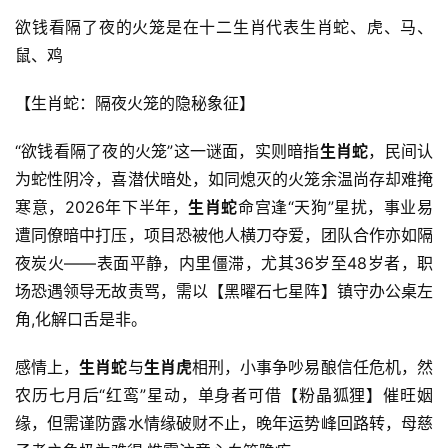
欲钱看隔了夜的火笼是在十二生肖代表生肖蛇、虎、马、
鼠、鸡
【生肖蛇：隔夜火笼的隐秘象征】
“欲钱看隔了夜的火笼”这一谜面，实则暗指
生肖蛇
，民间认
为蛇性阴冷，喜潜伏暗处，如同熄灭的火笼余温尚存却难掩
寒意，2026年下半年，
生肖蛇
命宫逢“天狗”星扰，事业易
遭同僚暗中打压，项目恐被他人横刀夺爱，团队合作亦如隔
夜炭火——表面平静，内里僵滞，尤其36岁至48岁者，职
场恐遇领导无故责骂，需以【黑曜石七星阵】镇守办公桌左
角,化解口舌是非。
感情上，
生肖蛇
与
生肖虎
相刑，小事争吵易酿信任危机，然
农历七月后“红鸾”星动，单身者可借【粉晶狐狸】催旺姻
缘，但需谨防露水情缘破财不止，晚年运势峰回路转，母慈