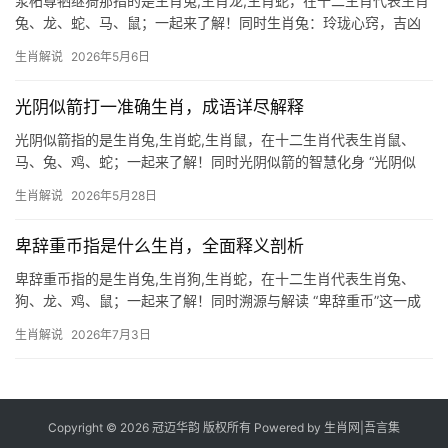
浆柘尊牺继猗那指的是生肖兔,生肖龙,生肖蛇，在十二生肖代表生肖
兔、龙、蛇、马、鼠；一起来了解！同时生肖兔：玲珑心窍，吉凶
并存 十二生肖中排第四的生肖兔，对应“拜将封侯”的典故，暗喻其
生肖解说
2026年5月6日
聪慧机敏，古籍称“浆柘尊牺继猗那”，实为兔族灵性象征——草木为
浆、柘叶为食，
光阴似箭打一准确生肖，成语详尽解释
光阴似箭指的是生肖兔,生肖蛇,生肖鼠，在十二生肖代表生肖鼠、
马、兔、鸡、蛇；一起来了解！同时光阴似箭的智慧化身 “光阴似
箭”常被用来形容生肖鼠的机敏与灵活，鼠为十二生肖之首，天生具
生肖解说
2026年5月28日
备洞察先机的能力，2026年对属鼠人而言极为关键，尤其是下半
年，事业上可
卑辞重币指是什么生肖，全面释义剖析
卑辞重币指的是生肖兔,生肖狗,生肖蛇，在十二生肖代表生肖兔、
狗、龙、鸡、鼠；一起来了解！同时溯源与解读 “卑辞重币”这一成
语，字面意为谦卑的言辞与厚重的财物，常用来形容低声下气讨好
生肖解说
2026年7月3日
他人的行为，若将其投射到生肖文化中，生肖兔与生肖狗最为契
合。生肖兔天性温
Copyright © 2026 冠迈华韵 版权所有 Powered by
生肖网
|
吾言集