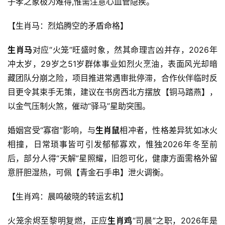
子孝之象极为难得,惟需注意心血管隐疾。
【生肖马：烈焰腾空的矛盾命格】
生肖马
对应“火笼”旺盛时象，然其命理吉凶并存，2026年
冲太岁，29岁之51岁群体事业如烈火烹油，表面风光却暗
藏团队分崩之险，项目推进常遇审批停滞，合作伙伴临时反
目更令其束手无策，建议在书房西北方摆放【铜马踏燕】，
以金气压制火煞，催动“驿马”星助突围。
婚姻宫受“寡宿”影响，与
生肖鼠
相冲者，性格差异犹如冰火
相撞，日常琐事皆可引发郁郁寡欢，惟独2026年冬至前
后，部分人得“天解”星照耀，旧怨可化，健康方面需格外留
意肝胆湿热，可佩【青金石手串】泄火调衡。
【生肖鸡：晨鸣破晓的转运玄机】
火笼余烬至黎明复燃，正应
生肖鸡
“司晨”之职，2026年是