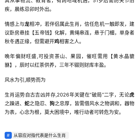
其从事物流、教育者，有跨地域机遇，51岁后需防关节旧
疾，晨练忌卯时外出。
情感上与
龙
相冲，若伴侣属此生肖，信任危机一触即发，建
议卧房悬挂【五帝钱】化解，黄绳串连，悬于门楣，单身者
秋冬遇正缘，但需避开
鸡
相害之人。
晚年偏财旺盛,可投资茶山、果园，催旺需用【黄水晶貔
貅】，辰时以红茶供养，三年不辍则财库丰盈。
风水为引,顺势而为
生肖运势自古吉凶并存,2026年关键在“破局”二字，无论
虎
之躁进、
蛇
之隐忍、
狗
之忠厚，皆需借风水之物调和，器物
为表，心念为根，莫大困境中，唯行动者可转危为安。
从容应对指代表是什么生肖