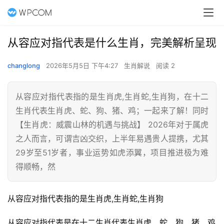
从容应对指代表是什么生肖，完美解析呈现
changlong
2026年5月5日 下午4:27
生肖解说
阅读 2
从容应对指代表指的是生肖虎,生肖蛇,生肖狗，在十二
生肖代表生肖虎、蛇、狗、猪、鸡；一起来了解！同时
【生肖虎：威震山林的机遇与挑战】 2026年对于属虎
之人而言，可谓吉凶交织，上半年易遇贵人提携，尤其
29岁至51岁者，事业运势如虎添翼，项目推进极为难
得顺畅，然
从容应对指代表指的是生肖虎,生肖蛇,生肖狗
从容应对指代表是在十二生肖代表生肖虎、蛇、狗、猪、鸡