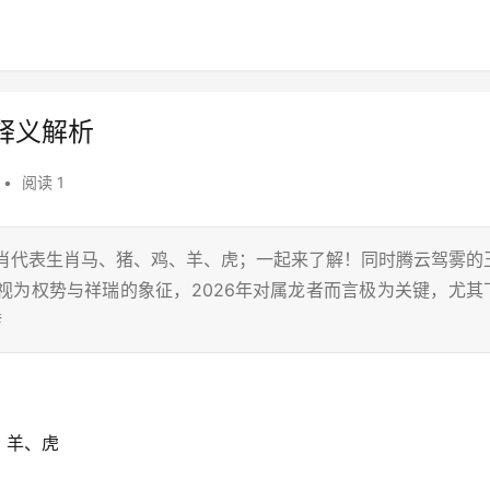
释义解析
•
阅读 1
生肖代表生肖马、猪、鸡、羊、虎；一起来了解！同时腾云驾雾的
被视为权势与祥瑞的象征，2026年对属龙者而言极为关键，尤其
转
、羊、虎