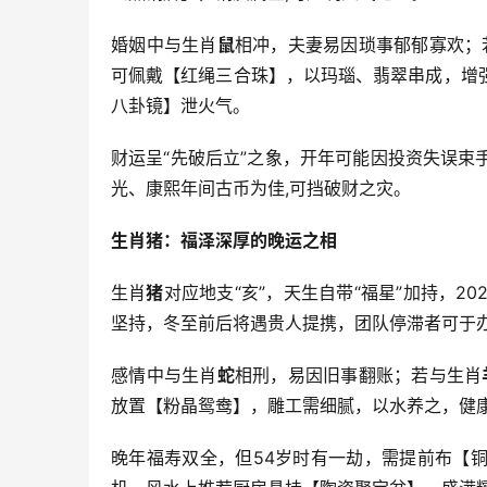
婚姻中与生肖
鼠
相冲，夫妻易因琐事郁郁寡欢；
可佩戴【红绳三合珠】，以玛瑙、翡翠串成，增
八卦镜】泄火气。
财运呈“先破后立”之象，开年可能因投资失误
光、康熙年间古币为佳,可挡破财之灾。
生肖猪：福泽深厚的晚运之相
生肖
猪
对应地支“亥”，天生自带“福星”加持，2
坚持，冬至前后将遇贵人提携，团队停滞者可于
感情中与生肖
蛇
相刑，易因旧事翻账；若与生肖
放置【粉晶鸳鸯】，雕工需细腻，以水养之，健
晚年福寿双全，但54岁时有一劫，需提前布【