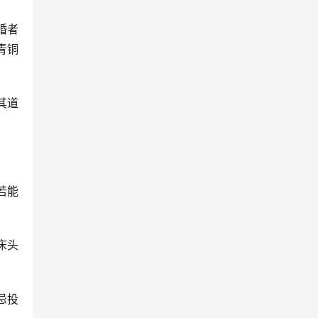
婚者
青铜
其道
若能
床头
忌投