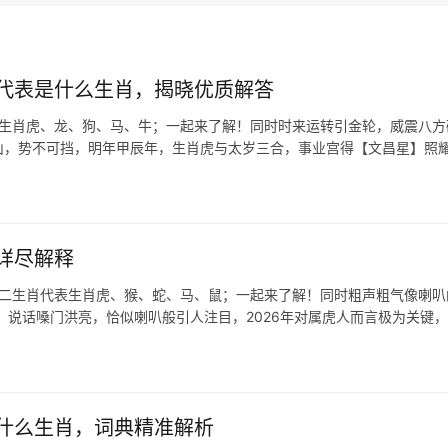
代表是什么生肖，揭晓优质解答
表生肖虎、龙、狗、马、牛；一起来了解！同时时来运转引金轮，威震八方
下山，势不可挡，明年甲辰年，生肖虎与太岁三合，事业宫得【文昌星】照
详尽解释
十二生肖代表生肖虎、猴、蛇、马、鼠；一起来了解！同时粗声粗气像喇叭
，说话嗓门洪亮，恰似喇叭般引人注目，2026年对属虎人而言极为关键
什么生肖，词典精准解析