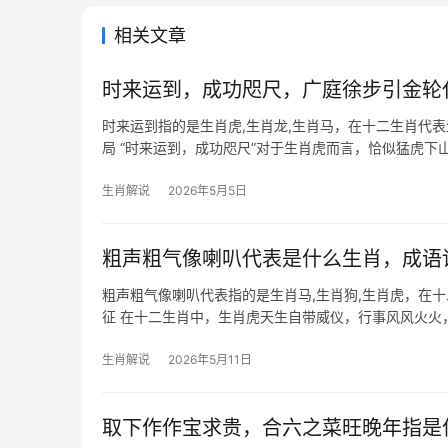
相关文章
时来运到，成功咫尺，广庭徐步引金轮
时来运到指的是生肖虎,生肖龙,生肖马，在十二生肖代
局 “时来运到，成功咫尺”对于生肖虎而言，恰似猛虎
可谓“广庭徐
生肖解说
2026年5月5日
粗声粗气像喇叭代表是什么生肖，成语
粗声粗气像喇叭代表指的是生肖马,生肖狗,生肖虎，在
征 在十二生肖中，生肖虎天生自带威仪，行事风风火火
其是下半年，事业上可能
生肖解说
2026年5月11日
取下作作宝求贵，合六之菜旺晚年指是