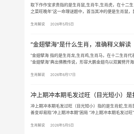
取下作作宝求贵指的是生肖鼠,生肖牛,生肖虎，在十二
之菜旺晚年”这一命理谜题中，首当其冲的便是生肖鼠，
2024甲辰年，生
生肖解说
2026年5月5日
“金翅擘海”是什么生肖，准确释义解读
“金翅擘海 指的是生肖龙,生肖鸡,生肖马，在十二生
“金翅擘海”典出佛教传说，形容大鹏金翅鸟以双翼劈开
龙为海中之王，鸡
生肖解说
2026年6月17日
冲上期冲本期毛发过旺（目光短小）是
冲上期冲本期毛发过旺（目光短小）指的是生肖蛇,生肖
善变却易陷“冲上期冲本期”困局 “冲上期冲本期毛发过
——天生头脑灵活，但若逢流年不利（如
生肖解说
2026年5月5日