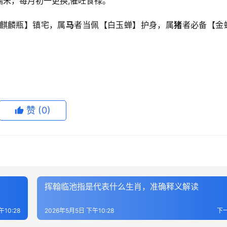
米，每月初一更换,催旺食禄。
麒麟瓶】镇宅，属
马
者当佩【白玉蝉】护身，属
猪
者必备【金
赞
(0)
挥翰临池指是代表什么生肖，准确释义解读
午10:28
2026年5月5日 下午10:28
下