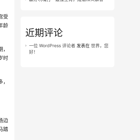
宫受
年龄
近期评论
一位 WordPress 评论者
发表在
世界，您
期，
好！
岁时
多，
场边
马踏