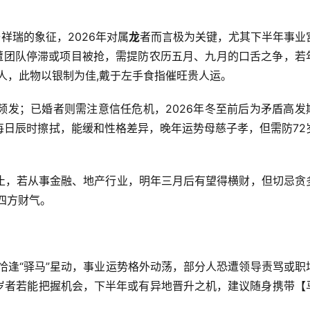
祥瑞的象征，2026年对属
龙
者而言极为关键，尤其下半年事业
恐遭团队停滞或项目被抢，需提防农历五月、九月的口舌之争，若
小人，此物以银制为佳,戴于左手食指催旺贵人运。
频发；已婚者则需注意信任危机，2026年冬至前后为矛盾高发
每日辰时擦拭，能缓和性格差异，晚年运势母慈子孝，但需防72
止，若从事金融、地产行业，明年三月后有望得横财，但切忌贪
四方财气。
年恰逢“驿马”星动，事业运势格外动荡，部分人恐遭领导责骂或职
47岁者若能把握机会，下半年或有异地晋升之机，建议随身携带【