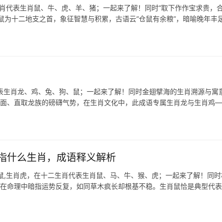
生肖代表生肖鼠、牛、虎、羊、猪；一起来了解！同时“取下作作宝求贵，
鼠为十二地支之首，象征智慧与积累，古语云“仓鼠有余粮”，暗喻晚年丰
肖代表生肖龙、鸡、兔、狗、鼠；一起来了解！同时金翅擘海的生肖溯源与寓
海面、直取龙族的磅礴气势，在生肖文化中，此成语专属生肖龙与生肖鸡
指什么生肖，成语释义解析
鼠,生肖虎，在十二生肖代表生肖鼠、马、牛、猴、虎；一起来了解！同时
旺”在命理中暗指运势反复，如同草木疯长却根基不稳。生肖鼠恰是典型代表