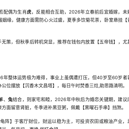
若配偶为生肖
虎
，反能相合互助，2026年立春前后宜婚嫁，未
强姻缘，健康方面需防心火过盛，夏季多饮菊花茶，卧室悬挂【
束手无策，但秋季后转机突显，推荐在钱包内放置【五帝钱】，尤
026年整体运势极为难得，事业上虽偶遭打压，但40岁至60岁者
办公位摆放【沉香木文昌塔】，每日午时焚香三炷,助思路清明。
羊
、
兔
结合，则家宅和睦，2026年中秋后为婚恋关键期，建议
康方面留意肾脏，冬季进补黑豆粥，佩戴【黑曜石手串】挡煞。
铜龟阵】于客厅财位，财运以稳为主，可投资农田或粮油产业，