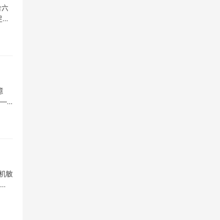
合六
足，
意
——
机敏