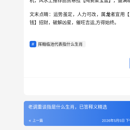
机，风水上推荐厨房悬挂【陶瓷聚宝盆】，盛满糯
文末点睛：运势虽定，人力可改，属
龙
者宜用【
钱】招财，破解凶星，催旺吉运,方得始终。
挥翰临池代表指什么生肖
老调重谈指是什么生肖，已答释义精选
上一篇
2026年5月5日 下