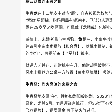
腾云驾雾的王者之相
生肖
龙
在十二地支中对应“辰”，自古被视为权势与
“紫微”星照拂，职场困局有望逆转，但部分人
落在29岁至51岁区间，可佩戴【龙鳞戒】化解
感情上，未婚者易与生肖
狗
、
兔
相冲，小事争吵
建议卧室东南角摆放【和合盘】，以桃木雕制，
的“坎年”，可提前备【七星灯】镇宅。
财运吉凶并存，正财稳中有升，偏财却易破财不
风水上推荐办公桌左方放置【黄水晶貔貅】,吸纳
生肖马：烈火烹油的奔腾之命
生肖
马
地支属“午”，性格如烈阳般炽烈，2026
缘化，尤其5月、11月须谨言慎行，但35岁至
飞燕铜牌】，铜质属金,可压制火气过旺。