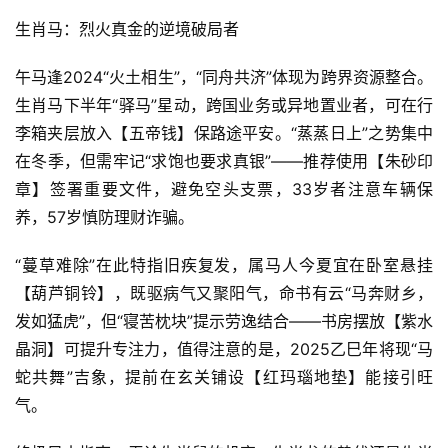
生肖马：烈火真金的逆境破局者
午马逢2024“火土相生”，“同舟共济”体现为跨界资源整合。
生肖马下半年“驿马”星动，跨国业务或异地置业者，可在行
李箱夹层放入【五帝钱】保路途平安。“蒸蒸日上”之势集中
在冬季，但需牢记“求饱也要求真银”——推荐使用【朱砂印
章】签署重要文件，避免空头支票，33岁者注意车辆保
养，57岁慎防理财诈骗。
“蔓草难除”在此特指旧疾复发，属马人今夏宜在卧室悬挂
【葫芦铜铃】，既驱病气又聚阳气，命书有云“马奔财乡，
发如猛虎”，但“寝苦枕块”提示劳逸结合——书房摆放【紫水
晶洞】可提升专注力，值得注意的是，2025乙巳年将现“马
蛇共舞”吉象，提前在玄关铺设【红玛瑙地垫】能接引旺
气。