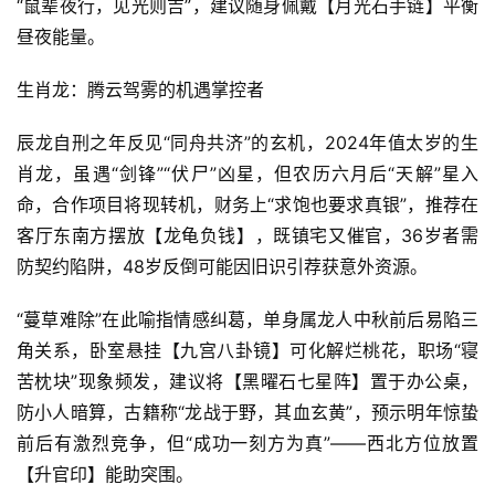
“鼠辈夜行，见光则吉”，建议随身佩戴【月光石手链】平衡
昼夜能量。
生肖龙：腾云驾雾的机遇掌控者
辰龙自刑之年反见“同舟共济”的玄机，2024年值太岁的生
肖龙，虽遇“剑锋”“伏尸”凶星，但农历六月后“天解”星入
命，合作项目将现转机，财务上“求饱也要求真银”，推荐在
客厅东南方摆放【龙龟负钱】，既镇宅又催官，36岁者需
防契约陷阱，48岁反倒可能因旧识引荐获意外资源。
“蔓草难除”在此喻指情感纠葛，单身属龙人中秋前后易陷三
角关系，卧室悬挂【九宫八卦镜】可化解烂桃花，职场“寝
苦枕块”现象频发，建议将【黑曜石七星阵】置于办公桌，
防小人暗算，古籍称“龙战于野，其血玄黄”，预示明年惊蛰
前后有激烈竞争，但“成功一刻方为真”——西北方位放置
【升官印】能助突围。