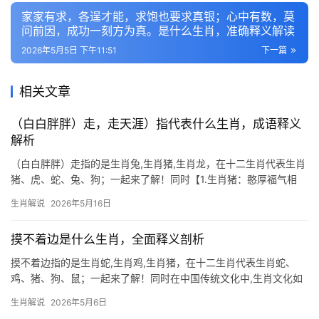
家家有求，各逞才能，求饱也要求真银；心中有数，莫
问前因，成功一刻方为真。是什么生肖，准确释义解读
2026年5月5日 下午11:51
下一篇
相关文章
（白白胖胖）走，走天涯）指代表什么生肖，成语释义
解析
（白白胖胖）走指的是生肖兔,生肖猪,生肖龙，在十二生肖代表生肖
猪、虎、蛇、兔、狗；一起来了解！同时【1.生肖猪：憨厚福气相
随】 生肖猪人天生带着一股憨厚福气，2026年对于他们而言是吉凶
生肖解说
2026年5月16日
交织的一年，事业上可能遭遇“项目被抢”或“团队停滞”，尤其29岁至
51岁
摸不着边是什么生肖，全面释义剖析
摸不着边指的是生肖蛇,生肖鸡,生肖猪，在十二生肖代表生肖蛇、
鸡、猪、狗、鼠；一起来了解！同时在中国传统文化中,生肖文化如
同一幅绵延千年的画卷，每一个生肖都承载着独特的寓意和智慧，
生肖解说
2026年5月6日
有些生肖形象鲜明，而有些则显得“摸不着边”，比如那些与隐逸、神