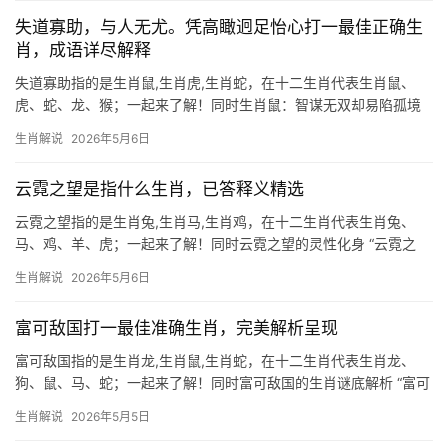
秘相关的动物
失道寡助，与人无尤。凭高瞰迥足怡心打一最佳正确生
肖，成语详尽解释
失道寡助指的是生肖鼠,生肖虎,生肖蛇，在十二生肖代表生肖鼠、
虎、蛇、龙、猴；一起来了解！同时生肖鼠：智谋无双却易陷孤境
\”失道寡助，与人无尤\”恰似生肖鼠的宿命缩影，此生肖天生聪慧，
生肖解说
2026年5月6日
擅借势而为，但若过度算计反会众叛亲离，古籍《玉匣记》有云：\”
鼠逢三合得粮
云霓之望是指什么生肖，已答释义精选
云霓之望指的是生肖兔,生肖马,生肖鸡，在十二生肖代表生肖兔、
马、鸡、羊、虎；一起来了解！同时云霓之望的灵性化身 “云霓之
望”一词出自《诗经》，形容渴望如久旱盼甘霖，在生肖文化中，生
生肖解说
2026年5月6日
肖兔最契合这一意象，兔为月宫灵物，性柔善敏，象征对美好事物
的执着等待，2
富可敌国打一最佳准确生肖，完美解析呈现
富可敌国指的是生肖龙,生肖鼠,生肖蛇，在十二生肖代表生肖龙、
狗、鼠、马、蛇；一起来了解！同时富可敌国的生肖谜底解析 “富可
敌国”一词常用来形容财富之巨，而在生肖文化中，唯有生肖龙最能
生肖解说
2026年5月5日
匹配这一气象，龙为九五之尊，自古象征权势与财富，其腾云驾雾