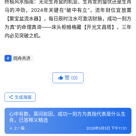
终极风水指南：无论生肖鼠的机变、生肖龙的蛰伏还是生肖
马的冲劲，2024年关键在“破中有立”，流年财位宜放置
【聚宝盆流水器】，每日辰时注水可激活财脉，成功一刻方
为真”的命理真谛——床头柜暗格藏【开光文昌塔】，三年
内必见突破之机。
同舟共济
赞
(0)
生成海报
心中有数，莫问前因，成功一刻方为真指代表是什么生
肖，已答释义精选
上一篇
2026年5月5日 下午11:51