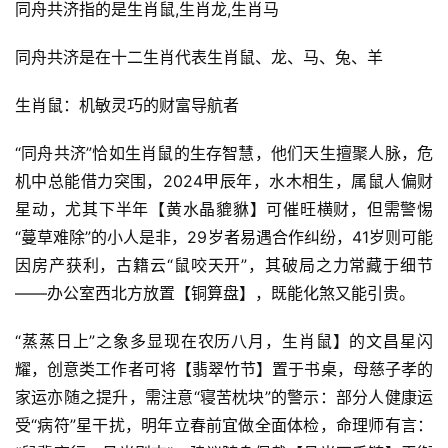
同舟共济指的是生肖鼠,生肖龙,生肖马
同舟共济是在十二生肖代表生肖鼠、龙、马、兔、羊
生肖鼠：机敏灵巧的财富导航者
“同舟共济”恰如生肖鼠的生存智慧，他们天生擅聚人脉，危
机中总能借力突围，2024甲辰年，水木相生，属鼠人偏财
星动，尤其下半年【黄水晶貔貅】可催旺横财，但需警惕
“蔓草难除”的小人是非，29岁者易遇合作纠纷，41岁则可能
因房产获利，古籍云“鼠咬天开”，其破局之力常藏于细节
——办公室西北方放置【铜算盘】，既能化煞又能引贵。
“蒸蒸日上”之象多显现在农历八月，生肖鼠】的文昌星闪
耀，创意类工作者可将【翡翠竹节】置于书桌，母慈子孝的
家运亦随之提升，需注意“寝苦枕块”的警示：部分人健康运
受“病符”星干扰，明年立春前宜做全面体检，命理师有言：