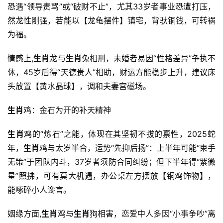
恐遇“领导责骂”或“破财不止”，尤其33岁者事业恐遭打压，
然龙性刚强，若能以【龙龟摆件】镇宅，背驮铜钱，可转祸
为福。
情感上,
生肖
龙与
生肖
兔相刑，未婚者易因“性格差异”争执不
休，45岁后得“天德贵人”相助，财运方能稳步上升，建议床
头放置【黄水晶球】，调和夫妻宫磁场。
生肖
鸡：金石为开的补天精神
生肖
鸡的“炼石”之能，体现在其坚韧不拔的禀性，2025蛇
年，
生肖
鸡与太岁半合，运势“先抑后扬”：上半年可能“束手
无策”于团队内斗，37岁者须防合同纠纷；但下半年得“紫微
星”照拂，可有莫大机遇，办公桌左方摆放【铜鸡饰物】，
能啄碎小人谗言。
姻缘方面,
生肖
鸡与
生肖
狗相害，恋爱中人多因“小事争吵”离