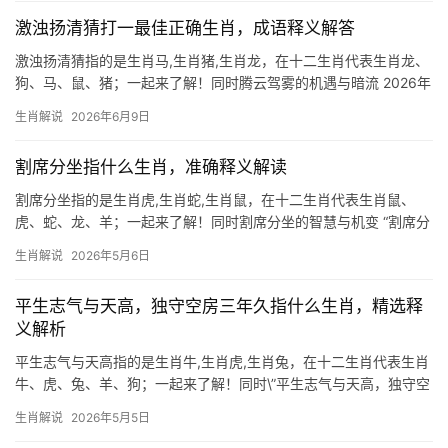
不可阻挡的力
激浊扬清猜打一最佳正确生肖，成语释义解答
激浊扬清猜指的是生肖马,生肖猪,生肖龙，在十二生肖代表生肖龙、
狗、马、鼠、猪；一起来了解！同时腾云驾雾的机遇与暗流 2026年
对生肖龙而言，是吉凶交织的转折年，下半年“驿马”星动，事业可能
生肖解说
2026年6月9日
出现跨地域机遇，但“劫煞”入局，团队易因利益分歧停滞，29岁至
51
割席分坐指什么生肖，准确释义解读
割席分坐指的是生肖虎,生肖蛇,生肖鼠，在十二生肖代表生肖鼠、
虎、蛇、龙、羊；一起来了解！同时割席分坐的智慧与机变 “割席分
坐”典出《世说新语》，原指管宁因友人华歆贪慕虚荣而断交，在生
生肖解说
2026年5月6日
肖文化中，生肖鼠常被视为这一成语的象征——它们天生敏锐，善
于权衡利弊，
平生志气与天高，独守空房三年久指什么生肖，精选释
义解析
平生志气与天高指的是生肖牛,生肖虎,生肖兔，在十二生肖代表生肖
牛、虎、兔、羊、狗；一起来了解！同时\”平生志气与天高，独守空
房三年久\”的生肖谜题解析 此句暗指生肖牛。\”志气与天高\”喻示生
生肖解说
2026年5月5日
肖牛勤恳坚韧的性情，而\”独守空房\”则对应其晚年易陷孤独的命理