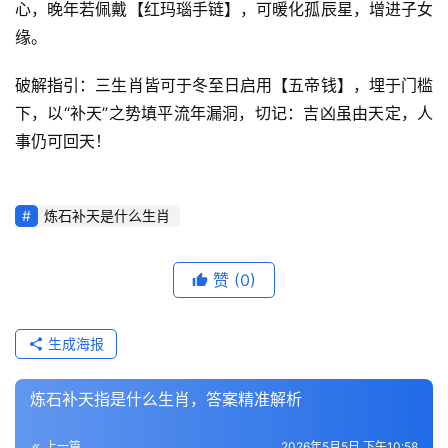
心，晚年若佩戴【红玛瑙手链】，可暖化孤辰星，增进子女
缘。
破解指引：三生肖皆可于冬至日启用【五帝钱】，埋于门槛
下，以“补天”之势填平流年漏洞，切记：吉凶虽由天定，人
事仍可回天！
炼石补天是什么生肖
赞
(0)
生成海报
炼石补天指是什么生肖，答案精准解析
上一篇
2026年5月5日 下午10:58