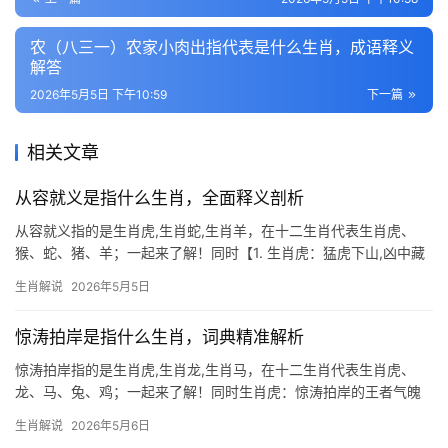
农（八三一）农家小肉出指代表是什么生肖，成语释义
解答
2026年5月5日 下午10:59
下一篇
相关文章
从容就义是指什么生肖，全面释义剖析
从容就义指的是生肖虎,生肖蛇,生肖羊，在十二生肖代表生肖虎、
猴、蛇、猪、羊；一起来了解！同时【1. 生肖虎：猛虎下山,凶中藏
吉】 2026年下半年，生肖虎逢“驿马”星动，事业上易遇项目被抢或
生肖解说
2026年5月5日
团队停滞之困，尤其是29岁至51岁者，职场恐遭领导责骂，甚至被
惊涛拍岸是指什么生肖，词典精准解析
惊涛拍岸指的是生肖虎,生肖龙,生肖马，在十二生肖代表生肖虎、
龙、马、兔、鸡；一起来了解！同时生肖虎：惊涛拍岸的王者气魄
“惊涛拍岸”常被用来形容气势磅礴的场景，而在生肖文化中，这一意
生肖解说
2026年5月6日
象与生肖虎最为契合，虎为山中之王，其威猛如巨浪击石，象征着