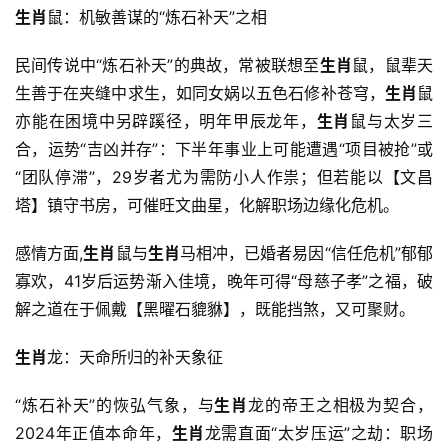
生肖
鼠：机敏善谋的“炼石补天”之相
民间传说中“炼石补天”的典故，常被联想至
生肖
鼠，鼠辈天
生善于在夹缝中求生，如同女娲以五色石修补苍穹，
生肖
鼠
亦能在困境中另辟蹊径，明年甲辰龙年，
生肖
鼠与太岁三
合，运势“吉凶并存”：下半年事业上可能遭遇“项目被抢”或
“团队停滞”，29岁者尤为需防小人作祟；但若能以【文昌
塔】镇守书房，可催旺文曲星，化解职场边缘化危机。
感情方面,
生肖
鼠与
生肖
马相冲，已婚者易因“信任危机”郁郁
寡欢，41岁后运势渐入佳境，晚年可得“母慈子孝”之福，破
解之道在于佩戴【黑曜石貔貅】，既能挡煞，又可聚财。
生肖
龙：天命所归的补天象征
“炼石补天”的恢弘气象，与
生肖
龙的帝王之相极为契合，
2024年正值本命年，
生肖
龙需直面“太岁压运”之劫：职场