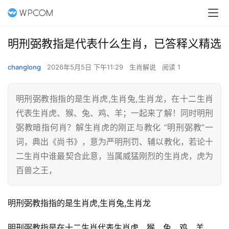
明刑弼教指是代表什么生肖，已答释义精选
changlong
2026年5月5日 下午11:29
生肖解说
阅读 1
明刑弼教指指的是生肖虎,生肖兔,生肖龙，在十二生肖
代表生肖虎、猴、兔、鸡、羊；一起来了解！同时明刑
弼教暗指何肖？解生肖虎的刚正与教化 “明刑弼教”一
词，典出《尚书》，意为严明刑罚、辅以教化，若论十
二生肖中谁最契合此意，当属威猛刚烈的生肖虎，虎为
百兽之王，
明刑弼教指指的是生肖虎,生肖兔,生肖龙
明刑弼教指是在十二生肖代表生肖虎、猴、兔、鸡、羊