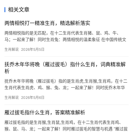
相关文章
两情相悦打一精准生肖，精选解析落实
两情相悦指的是无匹配，在十二生肖代表生肖猪、鼠、鸡、牛、
马；一起来了解！同时生肖兔：两情相悦的温柔象征 在中国传统文
化中,生肖兔常被视为爱情与和谐的化身，若以“两情相悦”打一生
生肖解说
2026年5月5日
肖，生肖兔当之无愧——其性格温顺、情感细腻，恰如热恋中人的
缠
抚乔木年华将晚（雁过拔毛）指什么生肖，词典精准解
析
抚乔木年华将晚（雁过拔毛）指的是生肖虎,生肖猴,生肖鸡，在十二
生肖代表生肖虎、鸡、猴、兔、龙；一起来了解！同时抚乔木年华
将晚，威震山林显锋芒 “抚乔木年华将晚”常被解读为时光流逝、壮
生肖解说
2026年5月6日
志未酬的感慨，而“雁过拔毛”则暗喻强势夺取利益，这两个成语与生
肖虎的气质极为契合——虎为
雁过拔毛指什么生肖，答案精准解析
雁过拔毛指的是生肖猴,生肖鼠,生肖鸡，在十二生肖代表生肖鸡、
猴、鼠、马、龙；一起来了解！同时雁过拔毛的智慧与机遇 “雁过拔