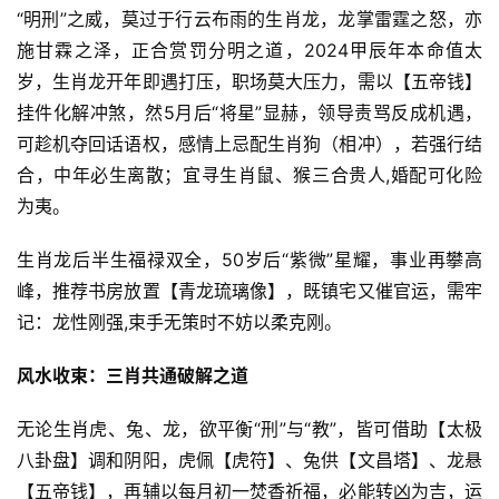
“明刑”之威，莫过于行云布雨的生肖龙，龙掌雷霆之怒，亦
施甘霖之泽，正合赏罚分明之道，2024甲辰年本命值太
岁，生肖龙开年即遇打压，职场莫大压力，需以【五帝钱】
挂件化解冲煞，然5月后“将星”显赫，领导责骂反成机遇，
可趁机夺回话语权，感情上忌配生肖狗（相冲），若强行结
合，中年必生离散；宜寻生肖鼠、猴三合贵人,婚配可化险
为夷。
生肖龙后半生福禄双全，50岁后“紫微”星耀，事业再攀高
峰，推荐书房放置【青龙琉璃像】，既镇宅又催官运，需牢
记：龙性刚强,束手无策时不妨以柔克刚。
风水收束：三肖共通破解之道
无论生肖虎、兔、龙，欲平衡“刑”与“教”，皆可借助【太极
八卦盘】调和阴阳，虎佩【虎符】、兔供【文昌塔】、龙悬
【五帝钱】，再辅以每月初一焚香祈福，必能转凶为吉，运