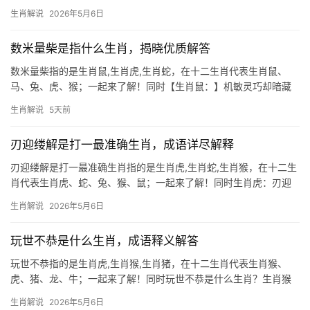
毛”这一成语，常被用来形容精明算计的特质，而生肖鸡恰恰是这一
生肖解说
2026年5月6日
性格的典型代表，鸡年出生的人天生敏锐，善于在细节中捕捉机
会，如同农夫在
数米量柴是指什么生肖，揭晓优质解答
数米量柴指的是生肖鼠,生肖虎,生肖蛇，在十二生肖代表生肖鼠、
马、兔、虎、猴；一起来了解！同时【生肖鼠：】机敏灵巧却暗藏
风波 2026年对生肖鼠而言吉凶交织，尤其29岁至51岁者，事业恐
生肖解说
5天前
遇“数米量柴”之困——团队停滞不前，项目遭人横夺，领导责骂频
发，部分
刃迎缕解是打一最准确生肖，成语详尽解释
刃迎缕解是打一最准确生肖指的是生肖虎,生肖蛇,生肖猴，在十二生
肖代表生肖虎、蛇、兔、猴、鼠；一起来了解！同时生肖虎：刃迎
缕解藏锋芒 “刃迎缕解”一词，形容解决问题如刀劈丝线般利落，暗
生肖解说
2026年5月6日
喻机敏果决的个性，在十二生肖中，唯有生肖虎兼具魄力与智慧，
恰合此意，虎为百兽之王，天生
玩世不恭是什么生肖，成语释义解答
玩世不恭指的是生肖虎,生肖猴,生肖猪，在十二生肖代表生肖猴、
虎、猪、龙、牛；一起来了解！同时玩世不恭是什么生肖？生肖猴
的狡黠与叛逆 若论十二生肖中谁最配得上“玩世不恭”四字，非生肖
生肖解说
2026年5月6日
猴莫属，猴性机灵跳脱，天生带着三分戏谑，七分不羁，他们聪明