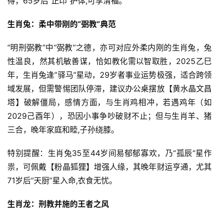
得，65岁后“正印”护体,可享清福。
生肖兔：柔中带刚的“弼教”典范
“明刑弼教”中“弼教”之德，亦可对应外柔内刚的生肖兔，兔
性温良，然其机敏善谋，恰如教化需以智取胜，2025乙巳
年，生肖兔逢“驿马”星动，29岁者事业运势极强，适合跨领
域发展，但需警惕团队停滞，建议办公桌摆放【黄水晶文昌
塔】破解僵局，感情方面，与生肖鸡相冲，若遇鸡年（如
2029己酉年），恐因小事争吵破财不止；但与生肖羊、猪
三合，晚年家庭和睦,子孙绕膝。
特别提醒：生肖兔35至44岁间易郁郁寡欢，乃“孤辰”星作
祟，可佩戴【粉晶狐狸】增强人缘，其晚年财运亨通，尤其
71岁后“天厨”星入命,衣食无忧。
生肖龙：刑教并施的王者之风