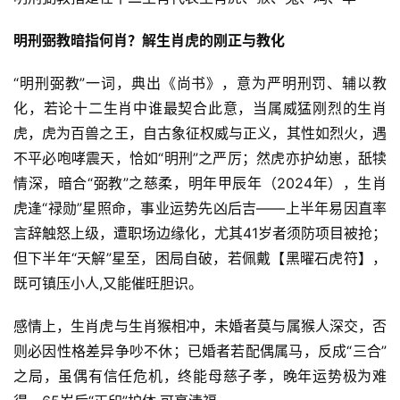
明刑弼教暗指何肖？解生肖虎的刚正与教化
“明刑弼教”一词，典出《尚书》，意为严明刑罚、辅以教
化，若论十二生肖中谁最契合此意，当属威猛刚烈的生肖
虎，虎为百兽之王，自古象征权威与正义，其性如烈火，遇
不平必咆哮震天，恰如“明刑”之严厉；然虎亦护幼崽，舐犊
情深，暗合“弼教”之慈柔，明年甲辰年（2024年），生肖
虎逢“禄勋”星照命，事业运势先凶后吉——上半年易因直率
言辞触怒上级，遭职场边缘化，尤其41岁者须防项目被抢；
但下半年“天解”星至，困局自破，若佩戴【黑曜石虎符】，
既可镇压小人,又能催旺胆识。
感情上，生肖虎与生肖猴相冲，未婚者莫与属猴人深交，否
则必因性格差异争吵不休；已婚者若配偶属马，反成“三合”
之局，虽偶有信任危机，终能母慈子孝，晚年运势极为难