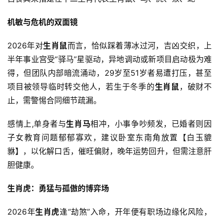
机敏与危机的双面镜
2026年对
生肖鼠
而言，恰似踩着薄冰过河，吉凶交织，上
半年事业宫受“驿马”星驱动，异地调动或新项目启动极为难
得，但团队内部暗流涌动，29岁至51岁者易遭打压，甚至
项目被领导临时转交他人，若生于冬季的
生肖鼠
，破财不
止，需警惕合同细节疏漏。
感情上,单身者与
生肖马
相冲，小事争吵频发，已婚者则因
子女教育问题郁郁寡欢，建议卧室东南角放置【白玉貔
貅】，以化解口舌，催旺偏财，晚年运势回升，但需注意肝
胆健康。
生肖虎：勇猛与孤傲的博弈场
2026年
生肖虎
逢“劫煞”入命，开年便有职场边缘化风险，