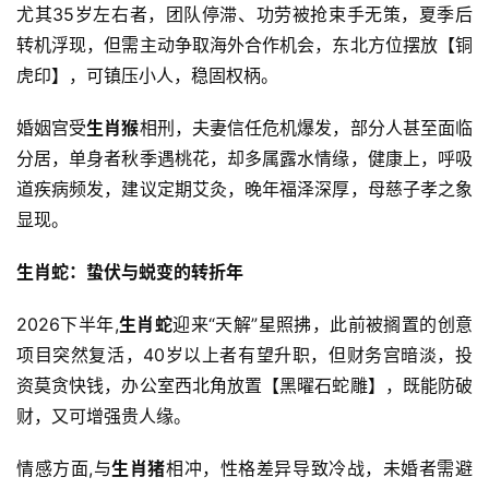
尤其35岁左右者，团队停滞、功劳被抢束手无策，夏季后
转机浮现，但需主动争取海外合作机会，东北方位摆放【铜
虎印】，可镇压小人，稳固权柄。
婚姻宫受
生肖猴
相刑，夫妻信任危机爆发，部分人甚至面临
分居，单身者秋季遇桃花，却多属露水情缘，健康上，呼吸
道疾病频发，建议定期艾灸，晚年福泽深厚，母慈子孝之象
显现。
生肖蛇：蛰伏与蜕变的转折年
2026下半年,
生肖蛇
迎来“天解”星照拂，此前被搁置的创意
项目突然复活，40岁以上者有望升职，但财务宫暗淡，投
资莫贪快钱，办公室西北角放置【黑曜石蛇雕】，既能防破
财，又可增强贵人缘。
情感方面,与
生肖猪
相冲，性格差异导致冷战，未婚者需避