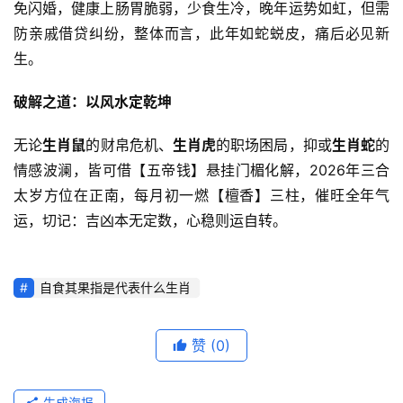
免闪婚，健康上肠胃脆弱，少食生冷，晚年运势如虹，但需
防亲戚借贷纠纷，整体而言，此年如蛇蜕皮，痛后必见新
生。
破解之道：以风水定乾坤
无论
生肖鼠
的财帛危机、
生肖虎
的职场困局，抑或
生肖蛇
的
情感波澜，皆可借【五帝钱】悬挂门楣化解，2026年三合
太岁方位在正南，每月初一燃【檀香】三柱，催旺全年气
运，切记：吉凶本无定数，心稳则运自转。
自食其果指是代表什么生肖
赞
(0)
生成海报