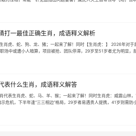
猜打一最佳正确生肖，成语释义解析
生肖虎、蛇、狗、龙、猪；一起来了解！同时【生肖虎：】 2026年对于
，职场中或遭小人暗算，项目被抢、团队停滞，29岁至51岁者尤为明显，
代表什么生肖，成语释义解答
生肖代表生肖虎、蛇、马、羊、猴；一起来了解！同时生肖虎：威震山林，
暗示危机，下半年逢“三三相边”格局，29岁者易遇贵人提携，41岁则需防