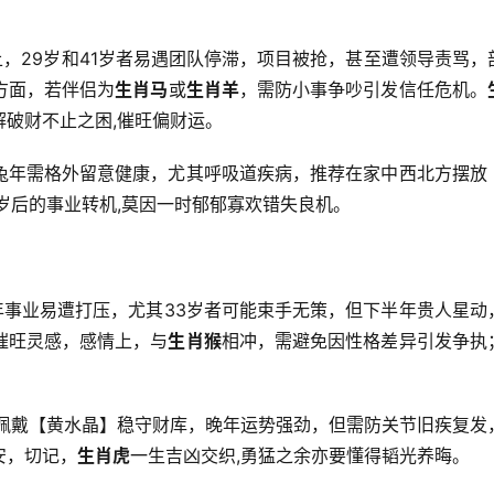
上，29岁和41岁者易遇团队停滞，项目被抢，甚至遭领导责骂，
方面，若伴侣为
生肖马
或
生肖羊
，需防小事争吵引发信任危机。
破财不止之困,催旺偏财运。
兔年需格外留意健康，尤其呼吸道疾病，推荐在家中西北方摆放
5岁后的事业转机,莫因一时郁郁寡欢错失良机。
年事业易遭打压，尤其33岁者可能束手无策，但下半年贵人星动
催旺灵感，感情上，与
生肖猴
相冲，需避免因性格差异引发争执
议佩戴【黄水晶】稳守财库，晚年运势强劲，但需防关节旧疾复发
安，切记，
生肖虎
一生吉凶交织,勇猛之余亦要懂得韬光养晦。