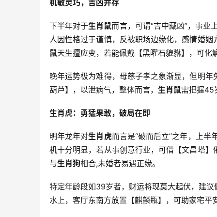
机敏灵巧，吉凶并存
下半年对于
生肖鼠
而言，可谓“吉中藏凶”，事业
人因性格过于谨慎，反被职场边缘化，感情婚姻
鼠
天生擅应变，若能佩戴【黑曜石貔貅】，可化解
晚年运势极为难得，母慈子孝之象渐显，但明年
葫芦】，以泄病气，整体而言，
生肖鼠
需把握4
生肖虎：勇猛果敢，破局在即
明年龙年对
生肖虎
而言是“破而后立”之年，上半
机十分明显，若从事创意行业，可借【文昌塔】
与
生肖狗
相合,未婚者易遇正缘。
特定年龄段如39岁者，财运将现莫大起伏，建
水上，客厅东南方放置【麒麟瓶】，可助家宅平