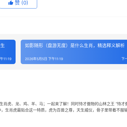
赞
(0)
么生
如影随形（盘游无度）是什么生肖，精选释义解析
午11:19
2026年5月5日 下午11:19
下
生肖虎、龙、鸡、羊、马；一起来了解！同时恃才傲物的山林之王 “恃才傲
中，生肖虎最贴合这一特质，虎为百兽之尊，天生威仪，骨子里带着不服