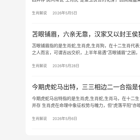
甲辰年（20
生肖解说
2026年5月5日
苫眼铺眉，六亲无靠，汉家又以封王侯
苫眼铺眉指的是生肖蛇,生肖虎,生肖狗，在十二生肖代表
之人而言，可谓吉凶交织，上半年易遇“苫眼铺眉”之困
人因性
生肖解说
2026年5月28日
今期虎蛇马出特，三三相边二一合指是
今期虎蛇马出特指的是生肖虎,生肖蛇,生肖马，在十二
并存 生肖虎在命理中象征权势与魄力，但“虎落平阳”亦
作祟，若家中
生肖解说
2026年5月6日