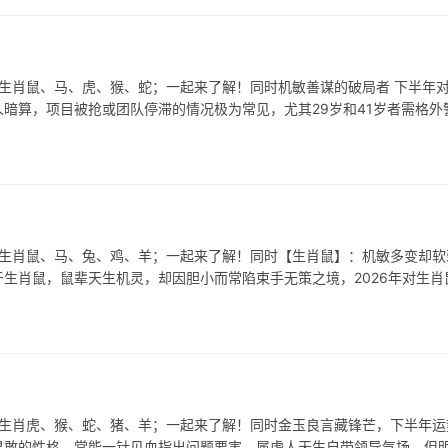
表生肖鼠、马、虎、猴、蛇；一起来了解！同时机敏善谋的破局者 下半年
暗算，项目被抢或团队停滞的情况极为常见，尤其29岁和41岁者需格外
表生肖鼠、马、兔、鸡、羊；一起来了解！同时【生肖鼠】：机敏多变却软
于生肖鼠，鼠辈天生机灵，却因胆小而常陷束手无策之境，2026年对生肖
表生肖虎、猴、蛇、猪、羊；一起来了解！同时金玉良言藏锋芒，下半年运
猛果敢的性格，常能一针见血指出问题要害，属虎人天生自带领导气场，但