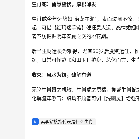
生肖蛇：智慧蛰伏，厚积薄发
生肖蛇
今年运势如“潜龙在渊”，表面波澜不惊
起，可借【红玛瑙手链】催旺贵人运，感情婚姻
者不妨把握明年春夏之交的桃花期。
后半生财运极为难得，尤其50岁后投资运佳，
题，日常可佩戴【和田玉】护身，总体而言，
生
收束：风水为钥，破解有道
无论
生肖鼠
之机敏、
生肖虎
之勇猛，抑或
生肖蛇
化解流年煞气；职场不顺者可佩【绿幽灵】增强事
卖李钻核指代表是什么生肖