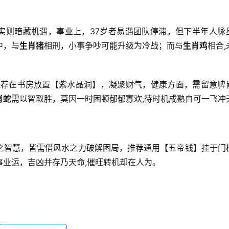
，实则暗藏机遇，事业上，37岁者易遇团队停滞，但下半年人脉
中，与
生肖猪
相刑，小事争吵可能升级为冷战；而与
生肖鸡
相合,
推荐在书房放置【紫水晶洞】，凝聚财气，健康方面，需留意脾
肖蛇
需以智取胜，莫因一时困顿郁郁寡欢,待时机成熟自可一飞冲
之智慧，皆需借风水之力破解困局，推荐通用【五帝钱】挂于门
业运，吉凶并存乃天命,催旺转机却在人为。