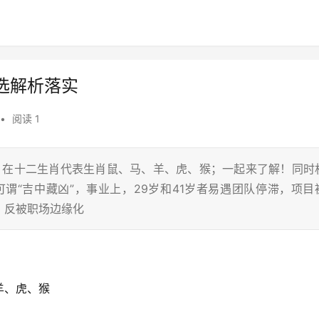
选解析落实
•
阅读 1
蛇，在十二生肖代表生肖鼠、马、羊、虎、猴；一起来了解！同时
谓“吉中藏凶”，事业上，29岁和41岁者易遇团队停滞，项目
，反被职场边缘化
羊、虎、猴