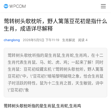
莺转树头欹枕听，野人篱落豆花初是指什么
生肖，成语详尽解释
changlong
2026年5月5日 下午11:19
生肖解说
阅读 4
莺转树头欹枕听指的是生肖鼠,生肖蛇,生肖鸡，在十二
生肖代表生肖鼠、马、蛇、虎、鸡；一起来了解！同时
生肖鼠：豆花初绽藏玄机 \”莺转树头欹枕听，野人篱落
豆花初\”中，\”豆花初\”暗喻黎明破晓之象，恰合生肖鼠
子时活跃的特性，鼠为十二生肖之首，天生敏锐，诗中
\”豆花初\”象
莺转树头欹枕听指的是生肖鼠,生肖蛇,生肖鸡