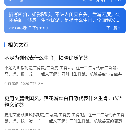
上一篇
2026年5月5日 下午11:18
描写画角，如影随形。不许人间见白头。盘游无度，久
怀慕蔺。倏忽一生也优游。是指什么生肖，全面释义剖
析
2026年5月5日 下午11:19
下一篇
相关文章
不足为训代表什么生肖，揭晓优质解答
不足为训指的是生肖鼠,生肖虎,生肖龙，在十二生肖代表生肖鼠、
马、虎、猴、龙；一起来了解！同时【生肖鼠：机敏善变与吉凶并
存】 生肖鼠之人天生聪慧，2026年流年运势吉凶参半，上半年易遇
生肖解说
2026年7月2日
贵人提携，事业有突破之机，尤其29岁至41岁者，项目推进极为顺
利，然下
更用文篇续国风，落花游丝白日静代表什么生肖，成语
释义解答
更用文篇续国风指的是生肖鼠,生肖虎,生肖蛇，在十二生肖代表生肖
鼠、虎、蛇、猪、羊；一起来了解！同时生肖鼠：机敏善藏的智慧
化身 \”落花游丝白日静\”中暗藏的灵动与机警，恰如生肖鼠的特质，