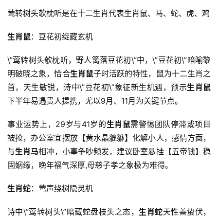
莺转树头欹枕听是在十二生肖代表生肖鼠、马、蛇、虎、鸡
生肖鼠
：豆花初绽藏玄机
\”莺转树头欹枕听，野人篱落豆花初\”中，\”豆花初\”暗喻黎
明破晓之象，恰合
生肖鼠
子时活跃的特性，鼠为十二生肖之
首，天生敏锐，诗中\”豆花初\”象征新生机遇，预示
生肖鼠
下半年易遇贵人提携，尤以9月、11月为关键节点。
事业运势上，29岁与41岁的
生肖鼠
需警惕团队停滞或项目
被抢，办公室宜摆放【黄水晶貔貅】化解小人，感情方面，
与
生肖马
相冲，小事争吵频发，建议卧室悬挂【五帝钱】稳
固姻缘，晚年福气深厚,母慈子孝之象极为难得。
生肖蛇
：莺声绕树隐灵机
诗中\”莺转树头\”暗藏蛇盘枝头之态，
生肖蛇
天性善蛰伏，