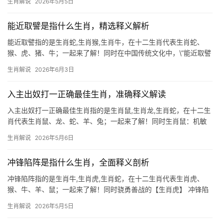
生肖解说
2026年5月5日
古人云\”鼠咬天开\”，喻其开创之力，2025乙巳年，生肖鼠与太岁暗
合，29岁者
能近取譬是指什么生肖，精选释义解析
能近取譬指的是生肖蛇,生肖猴,生肖牛，在十二生肖代表生肖蛇、
猴、虎、猪、牛；一起来了解！同时在中国传统文化中，\”能近取譬
\”是一种通过身边事物推演道理的智慧，若将此概念映射到生肖文化
生肖解说
2026年6月3日
中，生肖蛇的敏锐洞察与生肖猴的举一反三最为契合，而当我们深
入解读生肖成语
入主出奴打一正确最佳生肖，准确释义解读
入主出奴打一正确最佳生肖指的是生肖鼠,生肖龙,生肖蛇，在十二生
肖代表生肖鼠、龙、蛇、羊、兔；一起来了解！同时生肖鼠：机敏
善藏的智慧化身 民间素有“入主出奴”之说，若论最能契合此道的生
生肖解说
2026年5月6日
肖鼠，当属其隐忍与爆发并存的特性，子时出生的生肖鼠天生具备
“入主”之谋略，善于在暗处观
冲锋陷阵是指什么生肖，全面释义剖析
冲锋陷阵指的是生肖牛,生肖虎,生肖蛇，在十二生肖代表生肖虎、
猴、牛、羊、鼠；一起来了解！同时骁勇善战的【生肖虎】 冲锋陷
阵，常用来形容战场上勇往直前的猛将，在十二生肖中，唯有生肖
生肖解说
2026年5月5日
虎最能诠释这一精神，虎为百兽之王，天生具有王者气魄，每逢险