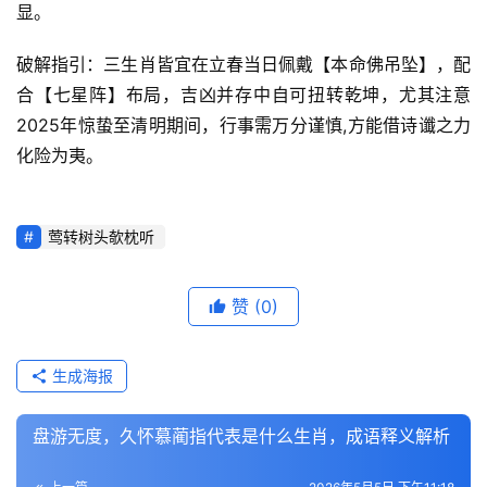
显。
破解指引：三生肖皆宜在立春当日佩戴【本命佛吊坠】，配
合【七星阵】布局，吉凶并存中自可扭转乾坤，尤其注意
2025年惊蛰至清明期间，行事需万分谨慎,方能借诗谶之力
化险为夷。
莺转树头欹枕听
赞
(0)
生成海报
盘游无度，久怀慕蔺指代表是什么生肖，成语释义解析