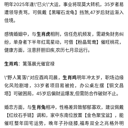
明年2025年逢\”巳火\”大运，事业将现莫大转机，35岁者易
遭领导责骂，可佩戴【黑曜石龙龟】挡煞,47岁后财运渐入
佳境。
感情婚姻中，与
生肖虎
相刑，信任危机频发，需避免财务纠
纷，单身者下半年红鸾星动，可借【粉晶鸳鸯】催旺桃花，
健康方面，注意肝胆旧疾,农历七月忌远行。
生肖鸡
：篱落晨光催官禄
\”野人篱落\”对应酉鸡司晨，
生肖鸡
明年冲太岁，职场边缘
化风险剧增，33岁者项目易被抢，办公桌左摆【铜文昌
塔】可破困局，45岁后偏财运爆发,但需防合作破财不止。
婚恋方面，与
生肖兔
相冲，性格差异致郁郁寡欢，建议佩戴
【红纹石手链】调和，家中东南位放置【金色聚宝盆】，能
催旺整年田宅运势，晚年子孙绕膝,福寿双全之兆格外明