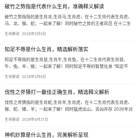
动，事业上
破竹之势指是代表什么生肖，准确释义解读
破竹之势指指的是生肖龙,生肖马,生肖虎，在十二生肖代表生肖虎、
马、龙、猴、蛇；一起来了解！同时破竹之势的王者风范 在十二生
肖中,生肖虎天生自带“破竹之势”，象征勇猛无畏、势不可挡，虎为
生肖解说
2026年5月5日
百兽之王，其行动如狂风骤雨，一旦发力便难以阻挡，命理中认
为，属虎人若逢
知足不辱是什么生肖，精选解析落实
知足不辱指的是生肖鼠,生肖牛,生肖兔，在十二生肖代表生肖鼠、
牛、兔、羊、猴；一起来了解！同时知足不辱的智慧化身 “知足不
辱”出自《道德经》，形容懂得知足者能避开祸患，在十二生肖中，
生肖解说
2026年5月6日
生肖鼠最契合这一智慧，鼠类天性机敏，善于囤积却不贪婪，恰如
老子所言“持而
伐性之斧猜打一最佳正确生肖，精选释义解析
伐性之斧猜指的是生肖蛇,生肖羊,生肖虎，在十二生肖代表生肖虎、
猴、蛇、猪、羊；一起来了解！同时猛虎出山，吉凶并存 2026年对
生肖虎而言，是极为难得的转折年，上半年可能遭遇职场边缘化，
生肖解说
2026年6月21日
项目被抢或团队停滞，令你束手无策，但下半年贵人星动，尤其29
岁至51岁
神机妙算是什么生肖，完美解析呈现