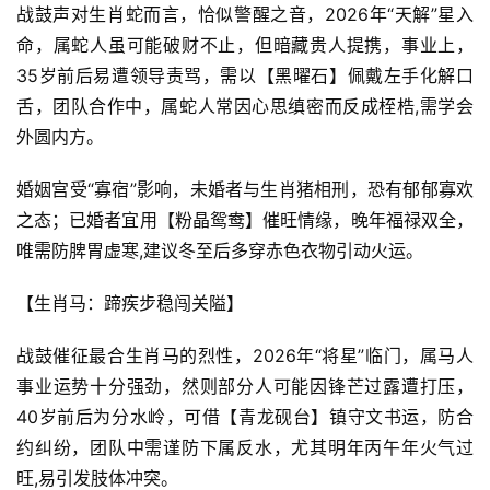
战鼓声对生肖蛇而言，恰似警醒之音，2026年“天解”星入
命，属蛇人虽可能破财不止，但暗藏贵人提携，事业上，
35岁前后易遭领导责骂，需以【黑曜石】佩戴左手化解口
舌，团队合作中，属蛇人常因心思缜密而反成桎梏,需学会
外圆内方。
婚姻宫受“寡宿”影响，未婚者与生肖猪相刑，恐有郁郁寡欢
之态；已婚者宜用【粉晶鸳鸯】催旺情缘，晚年福禄双全，
唯需防脾胃虚寒,建议冬至后多穿赤色衣物引动火运。
【生肖马：蹄疾步稳闯关隘】
战鼓催征最合生肖马的烈性，2026年“将星”临门，属马人
事业运势十分强劲，然则部分人可能因锋芒过露遭打压，
40岁前后为分水岭，可借【青龙砚台】镇守文书运，防合
约纠纷，团队中需谨防下属反水，尤其明年丙午年火气过
旺,易引发肢体冲突。