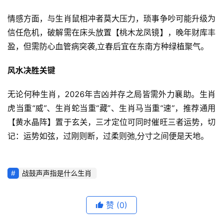
情感方面，与生肖鼠相冲者莫大压力，琐事争吵可能升级为
信任危机，破解需在床头放置【桃木龙凤镜】，晚年财库丰
盈，但需防心血管病突袭,立春后宜在东南方种绿植聚气。
风水决胜关键
无论何种生肖，2026年吉凶并存之局皆需外力襄助。生肖
虎当重“威”、生肖蛇当重“藏”、生肖马当重“速”，推荐通用
【黄水晶阵】置于玄关，三才定位可同时催旺三者运势，切
记：运势如弦，过刚则断，过柔则弛,分寸之间便是天地。
战鼓声声指是什么生肖
赞
(0)