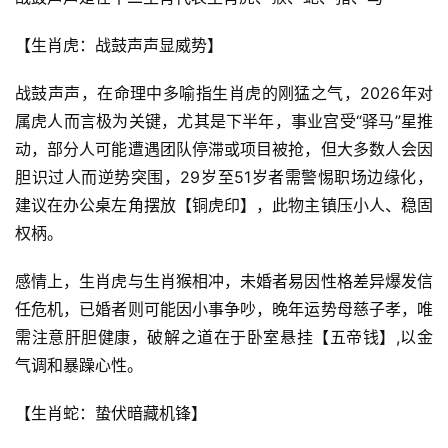
【生肖虎：战鼓声声显威势】
战鼓声声，在命理中多喻指生肖虎的刚猛之气，2026年对
属虎人而言极为关键，尤其是下半年，事业宫受“驿马”星推
动，部分人可能遭遇团队停滞或项目被抢，但大多数人会因
胆识过人而逆势突围，29岁至51岁者需警惕职场边缘化，
建议在办公桌左角摆放【铜虎印】，此物主镇压小人、稳固
权柄。
感情上，生肖虎与生肖猴相冲，未婚者易因性格差异爆发信
任危机，已婚者则可能因小事争吵，晚年运势母慈子孝，唯
需注意肝胆健康，破解之道在于卧室悬挂【五帝钱】,以金
气调和暴躁心性。
【生肖蛇：蛰伏暗藏机锋】