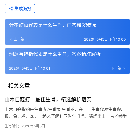
生成海报
计不旋踵代表是什么生肖，已答释义精选
上一篇
2026年5月5日 下午10:00
炯炯有神指代表是什么生肖，答案精准解析
2026年5月5日 下午10:01
下一篇
相关文章
山木自寇打一最佳生肖，精选解析落实
山木自寇指的是生肖虎,生肖兔,生肖蛇，在十二生肖代表生肖虎、
猴、兔、鸡、蛇；一起来了解！同时生肖虎：猛虎出山，吉凶参半
山木自寇,寓意锋芒过露反招祸患，与生肖虎的霸烈性格不谋而合，
生肖解说
2026年5月5日
虎为百兽之王，天生威势逼人，然过刚易折，尤其下半年逢“驿马”星