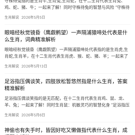
守株待兔指的是生肖牛,生肖兔,生肖蛇，在十二生肖代表生肖兔、
鸡、蛇、猪、牛；一起来了解！同时守株待兔的智慧与风险 “守株待
兔”这一成语，字面意思是守在树桩旁等待兔子撞上来，比喻不劳而
生肖解说
2026年5月5日
获或侥幸心理，在十二生肖中，生肖兔最能体现这一寓意的两面性
——既是机敏
眼暗经秋觉镜昏（鹰觑鹘望）一声隔浦猿啼处代表是什
么生肖，词典精准解析
眼暗经秋觉镜昏（鹰觑鹘望）一声隔浦猿啼处代表指的是生肖虎,生
肖蛇,生肖羊，在十二生肖代表生肖虎、猴、蛇、猪、羊；一起来了
解！同时【1. 生肖虎：猛虎出山,运势跌宕】 2026年下半年，生肖
生肖解说
2026年5月13日
虎命宫逢“驿马”与“白虎”双星交汇，事业运势如猛虎下山却踩入荆
棘，职场中易遭小人暗算，项目被抢、团队
足浴指压偶谈笑，四肢放松暂悠然指是什么生肖，答案
精准解析
足浴指压偶谈笑指的是无匹配，在十二生肖代表生肖鸡、鼠、龙、
羊、兔；一起来了解！同时生肖鼠：机敏灵巧的智慧化身 “足浴指压
偶谈笑，四肢放松暂悠然”这句俗语中暗藏的玄机，正是生肖鼠的象
生肖解说
2026年5月6日
征，鼠辈天生擅长在细微处洞察先机，如同足浴时指尖的力道拿
捏，既
神偷也有失手时，皆因好吃又懒做指代表什么生肖，成