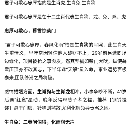
君子可欺心忠厚指的是生肖虎,生肖兔,生肖狗
君子可欺心忠厚是在十二生肖代表生肖狗、龙、兔、鸡、虎
忠厚可欺心，暮雪惊柴门
“君子可欺心忠厚，春风化雨”恰是
生肖狗
的写照，此生肖天
生重情义，早年常因轻信他人破财不止，29岁前易遭职场
边缘化，项目被抢之事频发，然其坚韧如柴门犬吠，纵使暮
雪压顶亦不改其志，下半年逢“天解”星入命，事业运势否极
泰来,团队停滞之局将破。
感情婚姻方面，
生肖狗
与
生肖龙
相冲，小事争吵不断，41岁
后遇“红鸾”星动，晚年反得母慈子孝之福，推荐【铜铃挂
饰】悬于门廊，铃响则煞散,尤利化解领导责骂之困。
生肖兔：三春闲偷得，化雨润无声