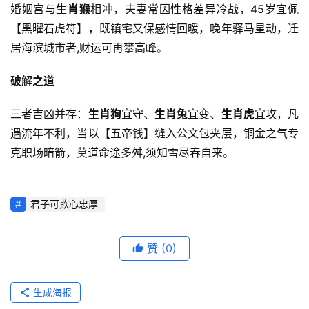
婚姻宫与
生肖猴
相冲，夫妻常因性格差异冷战，45岁宜佩
【黑曜石虎符】，既镇宅又保感情回暖，晚年驿马星动，迁
居海滨城市者,财运可再攀高峰。
破解之道
三者吉凶并存：
生肖狗
宜守、
生肖兔
宜变、
生肖虎
宜攻，凡
遇流年不利，当以【五帝钱】缝入公文包夹层，铜金之气专
克职场暗箭，莫道命途多舛,须知雪尽春自来。
君子可欺心忠厚
赞
(0)
生成海报