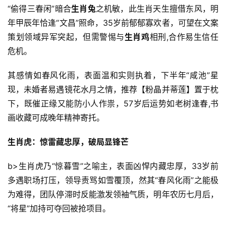
“偷得三春闲”暗合
生肖兔
之机敏，此生肖天生擅借东风，明
年甲辰年恰逢“文昌”照命，35岁前郁郁寡欢者，可望在文案
策划领域异军突起，但需警惕与
生肖鸡
相刑,合作易生信任
危机。
其感情如春风化雨，表面温和实则执着，下半年“咸池”星
现，未婚者易遇镜花水月之情，推荐【粉晶并蒂莲】置于枕
下，既催正缘又能防小人作祟，57岁后运势如老树逢春,书
画收藏可成晚年精神寄托。
生肖虎：惊雷藏忠厚，破局显锋芒
b>生肖虎乃“惊暮雪”之喻主，表面凶悍内藏忠厚，33岁前
多遇职场打压，领导责骂如雪覆顶，然其“春风化雨”之能极
为难得，团队停滞时反能激发领袖气质，明年农历七月后，
“将星”加持可夺回被抢项目。