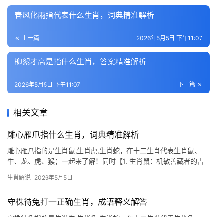
春风化雨指代表什么生肖，词典精准解析
上一篇
2026年5月5日 下午11:07
柳絮才高是指什么生肖，答案精准解析
2026年5月5日 下午11:07
下一篇
相关文章
雕心雁爪指什么生肖，词典精准解析
雕心雁爪指的是生肖鼠,生肖虎,生肖蛇，在十二生肖代表生肖鼠、
牛、龙、虎、猴；一起来了解！同时【1. 生肖鼠：机敏善藏者的吉
凶辩证】 2026年对生肖鼠而言，是“明暗交织”之年，事业上“先抑后
生肖解说
2026年5月5日
扬”：上半年易遭同事倾轧，项目被抢需格外谨慎；入秋后逢“天解”
守株待兔打一正确生肖，成语释义解答