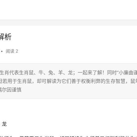
解析
•
阅读 2
二生肖代表生肖鼠、牛、兔、羊、龙；一起来了解！同时“小廉曲谨
但若用于生肖鼠，却可解读为它们善于权衡利弊的生存智慧，鼠
偶尔因谨慎
、龙