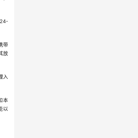
4-
携带
其放
埋入
和本
能以