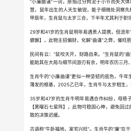
“小廉曲谨”一词，原指过分拘泥于小节而失大
慧，鼠年出生的人天生敏锐，能于细微处洞察先
甲辰年，生肖鼠与太岁三合，下半年尤其利于职场
29岁和41岁的生肖鼠明年易遇贵人提携，但流
貔貅】，此物主招偏财，化解“曲谨”之弊，催旺
民间有云：“鼠咬天开，财路自来。”生肖鼠的“
能助其在大局与细节间游刃有余，明年农历三月、
生肖牛的“小廉曲谨”更似一种坚韧的底色，牛年
薄发的根基，2025乙巳年，生肖牛与太岁相生，
35岁和47岁的生肖牛明年易遇合作纠纷，母慈
【黑曜石七星阵】，此物可稳固心神，避免因过
致的决策迟缓。
古语称“牛卧福地，家宅兴旺”。生肖牛的“廉”在