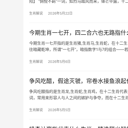
阳】 “倜傥不羁”一词，如烈马踏风而来，锋芒毕露，
疾风骤雨，
生肖解说
2026年5月22日
今期生肖一七开，四二合六也无路指什
今期生肖一七开指的是生肖猪,生肖马,生肖蛇，在十二
往暗藏乾坤，所谓“一七开”，暗指数字1与7的组合——若将
二
生肖解说
2026年5月6日
争风吃醋，假途灭虢，帘卷水接鱼浪起
争风吃醋指的是生肖龙,生肖蛇,生肖鸡，在十二生肖代表
词，常用来形容人与人之间的嫉妒与争夺，而在十二生肖
年，职场
生肖解说
2026年5月5日