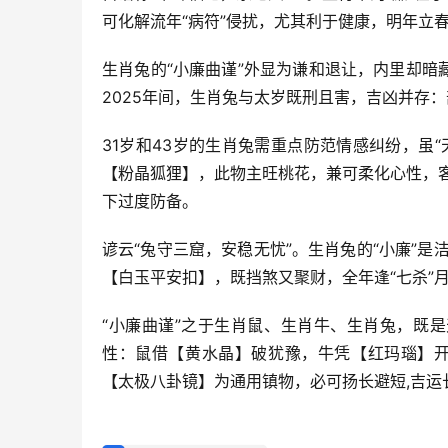
可化解流年“病符”侵扰，尤其利于健康，明年立
生肖兔的“小廉曲谨”外显为谦和退让，内里却暗
2025年间，生肖兔与太岁既刑且害，吉凶并存
31岁和43岁的生肖兔需重点防范情感纠纷，虽
【粉晶狐狸】，此物主旺桃花，兼可柔化心性，
下过度防备。
谚云“兔守三窟，安稳无忧”。生肖兔的“小廉”是
【白玉平安扣】，既挡煞又聚财，全年逢“七杀”
“小廉曲谨”之于生肖鼠、生肖牛、生肖兔，既
性：鼠借【黄水晶】破犹豫，牛凭【红玛瑙】开
【太极八卦镜】为通用镇物，必可扬长避短,吉运