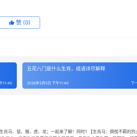
赞
(0)
五花八门是什么生肖，成语详尽解释
午11:40
2026年5月5日 下午11:40
下
表生肖马、鼠、猴、虎、龙；一起来了解！同时1 【生肖马：倜傥不羁的烈