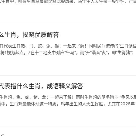
十二生肖中，唯有生肖马最能诠释此般风采，马年生人天生带一股野性，行
么生肖，揭晓优质解答
生肖代表生肖猪、马、蛇、兔、猴；一起来了解！同时民间流传的“生肖谜语
1视为起点，7在十二地支中对应“午马”，而“开”谐音“亥”，即“生肖猪”；
代表指什么生肖，成语释义解答
生肖鸡、兔、蛇、猪、龙；一起来了解！同时生肖鸡的明争暗斗 “争风吃醋
中，生肖鸡最能体现这一特质，鸡年出生的人天生好胜，尤其在2026年