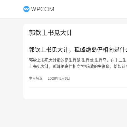
郭钦上书见大计
郭钦上书见大计，孤峰绝岛俨相向是什
郭钦上书见大计指的是生肖鼠,生肖龙,生肖马，在十二
上书见大计，孤峰绝岛俨相向”中暗藏的生肖鼠，恰如诗
对应“子”，象征
生肖解说
2026年5月6日