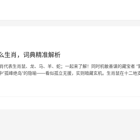
么生肖，词典精准解析
生肖代表生肖鼠、龙、马、羊、蛇；一起来了解！同时机敏善谋的藏宝者 “
中“孤峰绝岛”的隐喻——看似孤立无援，实则暗藏玄机。生肖鼠在十二地