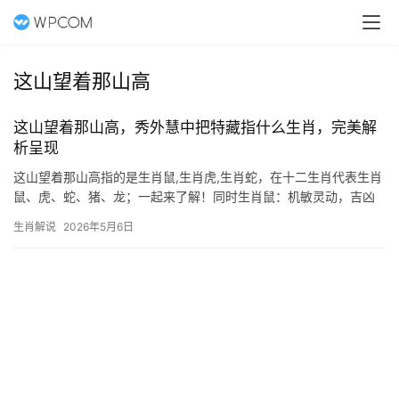
这山望着那山高
这山望着那山高，秀外慧中把特藏指什么生肖，完美解
析呈现
这山望着那山高指的是生肖鼠,生肖虎,生肖蛇，在十二生肖代表生肖
鼠、虎、蛇、猪、龙；一起来了解！同时生肖鼠：机敏灵动，吉凶
并存 民间有云“这山望着那山高”，恰似生肖鼠的特性——聪慧善变
生肖解说
2026年5月6日
却易生贪念，2024甲辰年对属鼠者而言极为关键，尤其29岁和41岁
者，流年遇