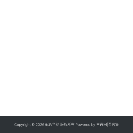
Copyright © 2026 冠迈华韵 版权所有 Powered by
生肖网
|
吾言集