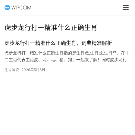
虎步龙行打一精准什么正确生肖
虎步龙行打一精准什么正确生肖，词典精准解析
虎步龙行打一精准什么正确生肖指的是生肖虎,生肖龙,生肖马，在十
二生肖代表生肖虎、龙、马、猪、狗；一起来了解！同时虎步龙行
显威仪，破立之年藏玄机 “虎步龙行”一词，常被用来形容人气势磅
生肖解说
2026年5月6日
礴、行动果决，而这一特质与生肖虎的王者风范不谋而合，在十二
生肖中，生肖虎象征勇气与权威，其