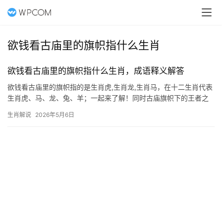
欲钱看古庙里的旗帜指什么生肖
欲钱看古庙里的旗帜指什么生肖，成语释义解答
欲钱看古庙里的旗帜指的是生肖虎,生肖龙,生肖马，在十二生肖代表
生肖虎、马、龙、兔、羊；一起来了解！同时古庙旗帜下的王者之
威 古庙中飘扬的旗帜,常被视为神明意志的象征，若问其指向何方，
生肖解说
2026年5月6日
生肖虎当为首选，虎为百兽之王，旗帜上的虎纹或虎形图案，往往
代表威严、勇猛与守护，