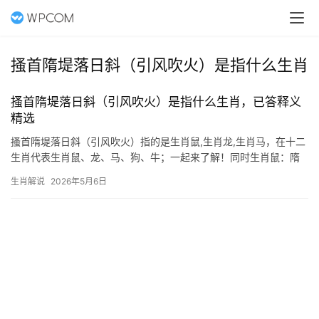
搔首隋堤落日斜（引风吹火）是指什么生肖
搔首隋堤落日斜（引风吹火）是指什么生肖，已答释义
精选
搔首隋堤落日斜（引风吹火）指的是生肖鼠,生肖龙,生肖马，在十二
生肖代表生肖鼠、龙、马、狗、牛；一起来了解！同时生肖鼠：隋
堤落日下的智慧灵光 “搔首隋堤落日斜”暗藏玄机，引风吹火”喻示机
生肖解说
2026年5月6日
敏善变的特性，正对应生肖鼠，鼠为十二生肖之首，天生具备敏锐
洞察力，如同落日余晖中仍能寻