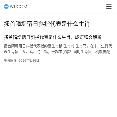
搔首隋堤落日斜指代表是什么生肖
搔首隋堤落日斜指代表是什么生肖，成语释义解析
搔首隋堤落日斜指代表指的是生肖鼠,生肖龙,生肖马，在十二生肖代
表生肖鼠、龙、马、蛇、鸡；一起来了解！同时生肖鼠：机敏善藏
的智慧化身 落日余晖洒在隋堤之上，柳枝轻拂水面，此情此景暗合
生肖解说
2026年5月6日
“搔首隋堤落日斜”的意境，而诗中隐指的正是生肖鼠，鼠为十二生肖
之首，象征机敏与 ad