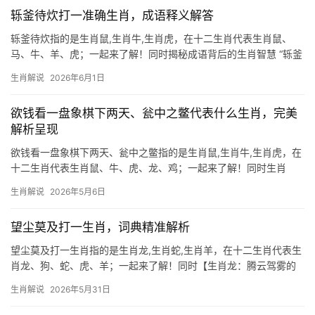
轹釜待炊打一准确生肖，成语释义解答
轹釜待炊指的是生肖鼠,生肖牛,生肖虎，在十二生肖代表生肖鼠、
马、牛、羊、虎；一起来了解！同时揭秘成语背后的生肖智慧 “轹釜
待炊”字面意为刮锅底等待做饭，形容生活困顿、处境艰难，这一成
生肖解说
2026年6月1日
语暗喻的生肖正是生肖鼠，古时粮仓常遭鼠患，百姓无米下锅时只
能刮取釜底残
欲钱看一盘象棋下两天、瓮中之鳖代表什么生肖，完美
解析呈现
欲钱看一盘象棋下两天、瓮中之鳖指的是生肖鼠,生肖牛,生肖虎，在
十二生肖代表生肖鼠、牛、虎、龙、鸡；一起来了解！同时生肖
鼠：智谋如棋局，吉凶暗藏玄机 “欲钱看一盘象棋下两天”，这句俗
生肖解说
2026年5月6日
语暗喻生肖鼠的机敏与耐性，如同棋手步步为营，生肖鼠人善于运
筹帷幄，尤其在下半年易遇贵人提携，2
望尘莫及打一生肖，词典精准解析
望尘莫及打一生肖指的是生肖龙,生肖蛇,生肖羊，在十二生肖代表生
肖龙、狗、蛇、虎、羊；一起来了解！同时【生肖龙：腾云驾雾的
机遇与暗流】 2026年对生肖龙而言，恰逢“辰午相生”之局，事业如
生肖解说
2026年5月31日
烈火烹油，却也暗藏口舌是非，29岁至51岁者，下半年易遇团队停
滞，项目被领