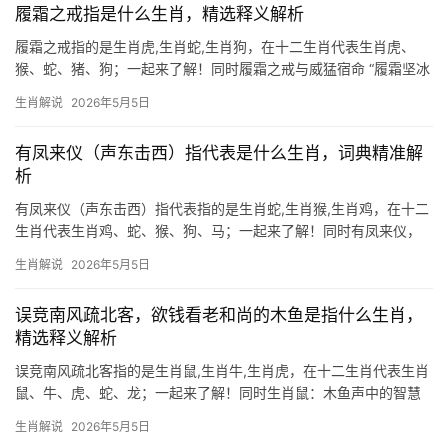
履霜之戒指是什么生肖，精选释义解析
履霜之戒指的是生肖虎,生肖蛇,生肖狗，在十二生肖代表生肖虎、
猴、蛇、猪、狗；一起来了解！同时履霜之戒与威猛宿命 “履霜坚冰
至”，《易经》中的警示之语，恰似生肖虎的命运缩影，虎为寅木，
生肖解说
2026年5月5日
象征权力与冒险，但霜雪降临之际，亦是锋芒受挫之时，明年甲辰
年，生肖虎与
有凤来仪（声东击西）指代表是什么生肖，词典精准解
析
有凤来仪（声东击西）指代表指的是生肖蛇,生肖猴,生肖鸡，在十二
生肖代表生肖鸡、蛇、猴、狗、马；一起来了解！同时有凤来仪，
声东击西的智慧象征 “有凤来仪”源自《诗经》，形容祥瑞降临，而
生肖解说
2026年5月5日
“声东击西”则是兵法中的巧妙策略，两者结合，暗喻生肖鸡的机敏与
贵气，鸡在十二地支中对应“
误竞南风疏北客，欲钱看老和尚的木鱼是指什么生肖，
精选释义解析
误竞南风疏北客指的是生肖鼠,生肖牛,生肖虎，在十二生肖代表生肖
鼠、牛、虎、蛇、龙；一起来了解！同时生肖鼠：木鱼声中的智慧
隐喻 “误竞南风疏北客，欲钱看老和尚的木鱼”这句谜语中，“木鱼”暗
生肖解说
2026年5月5日
指生肖鼠，木鱼空心的特质象征鼠类机敏善藏，而和尚敲击木鱼的