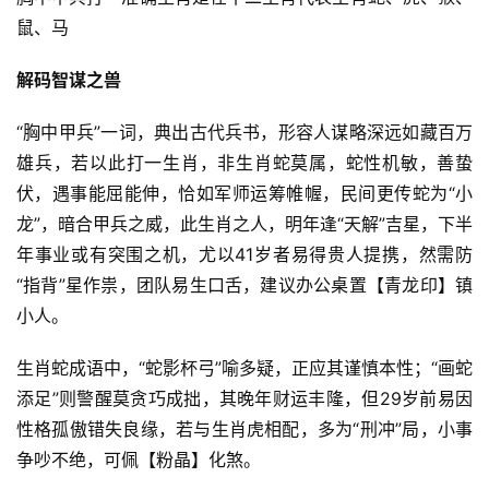
鼠、马
解码智谋之兽
“胸中甲兵”一词，典出古代兵书，形容人谋略深远如藏百万
雄兵，若以此打一生肖，非生肖蛇莫属，蛇性机敏，善蛰
伏，遇事能屈能伸，恰如军师运筹帷幄，民间更传蛇为“小
龙”，暗合甲兵之威，此生肖之人，明年逢“天解”吉星，下半
年事业或有突围之机，尤以41岁者易得贵人提携，然需防
“指背”星作祟，团队易生口舌，建议办公桌置【青龙印】镇
小人。
生肖蛇成语中，“蛇影杯弓”喻多疑，正应其谨慎本性；“画蛇
添足”则警醒莫贪巧成拙，其晚年财运丰隆，但29岁前易因
性格孤傲错失良缘，若与生肖虎相配，多为“刑冲”局，小事
争吵不绝，可佩【粉晶】化煞。