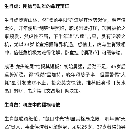
生肖虎：刚猛与劫难的命理辩证
生肖虎威震山林，然“虎落平阳”亦道尽其运势起伏，明年值
太岁，开年便见“剑锋”星照临，职场恐遭打压，项目被抢之
事频发，然虎性不屈，下半年逢“八座”吉星，反有逆袭之
机，尤以33岁者宜把握跨界机遇，感情上，虎与生肖猴相
冲，信任危机极为难得化解，卧室挂【铜葫芦】可缓争端。
成语“虎头蛇尾”恰揭其短板：初始勇猛，后劲不足，45岁后
运势渐稳，得“禄勋”星加持，晚年母慈子孝，但需警惕“大
耗”星引发破财不止，投资莫贪快钱，推荐随身带【黄水
晶】聚财，书房摆【文昌塔】助决策。
生肖鼠：机变中的福祸相依
生肖鼠聪颖绝伦，“鼠目寸光”却显其格局之限，明年遇“天
乙”贵人，事业停滞者可望翻身，尤以25岁、37岁者得领导