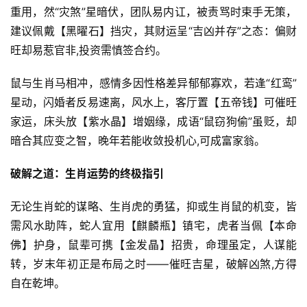
重用，然“灾煞”星暗伏，团队易内讧，被责骂时束手无策，
建议佩戴【黑曜石】挡灾，其财运呈“吉凶并存”之态：偏财
旺却易惹官非,投资需慎签合约。
鼠与生肖马相冲，感情多因性格差异郁郁寡欢，若逢“红鸾”
星动，闪婚者反易速离，风水上，客厅置【五帝钱】可催旺
家运，床头放【紫水晶】增姻缘，成语“鼠窃狗偷”虽贬，却
暗合其应变之智，晚年若能收敛投机心,可成富家翁。
破解之道：生肖运势的终极指引
无论生肖蛇的谋略、生肖虎的勇猛，抑或生肖鼠的机变，皆
需风水助阵，蛇人宜用【麒麟瓶】镇宅，虎者当佩【本命
佛】护身，鼠辈可携【金发晶】招贵，命理虽定，人谋能
转，岁末年初正是布局之时——催旺吉星，破解凶煞,方得
自在乾坤。