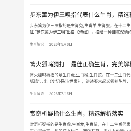
步东篱为伊三嗅指代表什么生肖，精选
步东篱为伊三嗅指的是生肖兔,生肖羊,生肖猴，在十二
征 “步东篱为伊三嗅”出自《诗经》，描绘一种细腻深
人心，常以“嗅探”
生肖解说
2026年5月6日
篝火狐鸣猜打一最佳正确生肖，完美解
篝火狐鸣猜指的是生肖虎,生肖猴,生肖蛇，在十二生肖
狐鸣”典出《史记·陈涉世家》，讲述秦末起义领袖陈胜、
而十二生
生肖解说
2026年7月5日
赏奇析疑指什么生肖，精选解析落实
赏奇析疑指的是生肖虎,生肖龙,生肖鼠，在十二生肖代
生肖鼠而言，犹如逆水行舟，吉凶并存，事业上恐遭小人