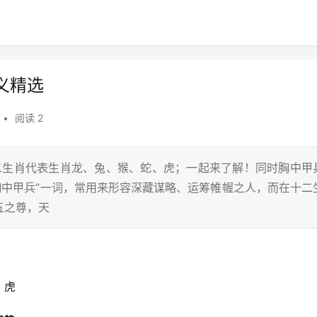
义精选
•
阅读 2
十二生肖代表生肖龙、兔、猴、蛇、虎；一起来了解！同时胸中甲
胸中甲兵”一词，常用来形容深藏谋略、运筹帷幄之人，而在十二
五之尊，天
、虎