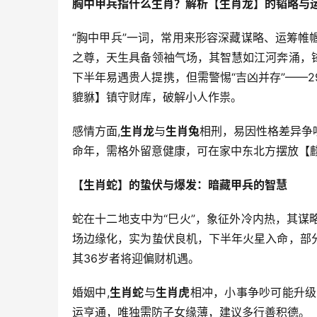
胸中甲兵指什么生肖？解析【生肖龙】的韬略与
“胸中甲兵”一词，常用来形容深藏谋略、运筹帷
之尊，天生具备领袖气场，其智慧如江河奔涌，
下半年易遇贵人提携，但需警惕“吉凶并存”——
貔貅】镇守财库，破解小人作祟。
感情方面,
生肖龙
与
生肖兔
相刑，易因性格差异争
命年，需格外留意健康，可在家中东北方摆放【
【生肖蛇】的蛰伏与爆发：暗藏甲兵的智慧
蛇在十二地支中为“巳火”，象征外冷内热，其谋
场边缘化，实为蛰伏良机，下半年火星入命，部
其36岁者将迎偏财机遇。
婚姻中,
生肖蛇
与
生肖虎
相冲，小事争吵可能升级
运亨通，唯独需防子女缘薄，建议多行善积德。