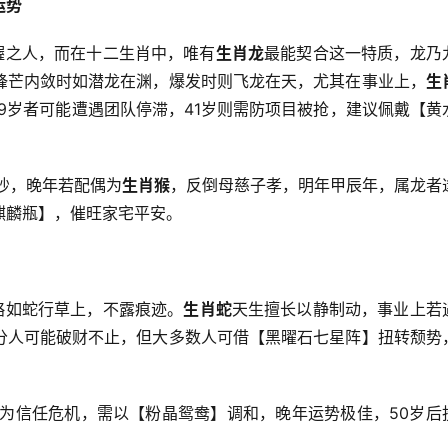
运势
幄之人，而在十二生肖中，唯有
生肖龙
最能契合这一特质，龙乃
锋芒内敛时如潜龙在渊，爆发时则飞龙在天，尤其在事业上，
生
29岁者可能遭遇团队停滞，41岁则需防项目被抢，建议佩戴【黄
吵，晚年若配偶为
生肖猴
，反倒母慈子孝，明年甲辰年，属龙者
麒麟瓶】，催旺家宅平安。
略如蛇行草上，不露痕迹。
生肖蛇
天生擅长以静制动，事业上若
分人可能破财不止，但大多数人可借【黑曜石七星阵】扭转颓势
为信任危机，需以【粉晶鸳鸯】调和，晚年运势极佳，50岁后