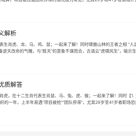
义解析
代表生肖虎、龙、马、鸡、鼠；一起来了解！同时啸傲山林的王者之相 “人
逆天改命的气魄，与“胜天”的意象不谋而合，古语云“虎啸风生”，喻示
优质解答
肖虎，在十二生肖代表生肖鼠、马、兔、虎、猴；一起来了解！同时【1. 
织的一年，上半年易遇“项目被抢”“团队停滞”，尤其29岁至41岁者职场恐