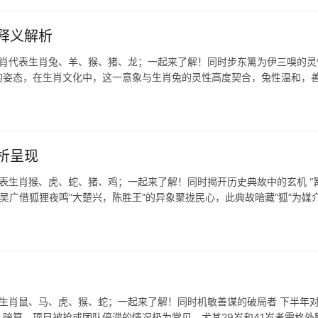
释义解析
生肖代表生肖兔、羊、猴、猪、龙；一起来了解！同时步东篱为伊三嗅的灵
情的姿态，在生肖文化中，这一意象与生肖兔的灵性高度契合，兔性温和，
析呈现
代表生肖猴、虎、蛇、猪、鸡；一起来了解！同时揭开历史典故中的玄机 “
吴广借狐狸夜鸣“大楚兴，陈胜王”的异象聚拢民心，此典故暗藏“狐”为媒
表生肖鼠、马、虎、猴、蛇；一起来了解！同时机敏善谋的破局者 下半年
暗算，项目被抢或团队停滞的情况极为常见，尤其29岁和41岁者需格外