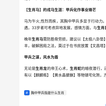
【生肖马】的戎马生涯：甲兵化作事业锋芒
马为午火,性烈而疾，其胸中甲兵多显于行动力
遇，33岁者可考虑异地发展，感情方面，与
生肖
晚年
生肖马
需防筋骨劳损，建议以【太极八卦垫
丰，破解困局之法，莫过于在书房放置【文昌塔
甲兵之谋，风水为盾
无论是
生肖龙
的帝王心术，
生肖蛇
的暗夜潜行，
有以【麒麟瓶】【黄水晶貔貅】等物镇宅化煞，
胸中甲兵指是什么生肖