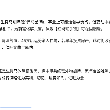
。
生肖马
明年逢“驿马星”动，事业上可能遭领导责骂，但变动中
鼠
相冲，婚前需化解六害，佩戴【红玛瑙手链】可稳固姻缘。
】调理气血，45岁后运势渐入佳境，若早年投资房产，此时将收
】，催旺文曲星庇佑。
还是
生肖马
的纵横驰骋，胸中甲兵终需外物加持，流年吉凶难测
方能将谋略化为实利，切记：运势如潮，催旺为要！