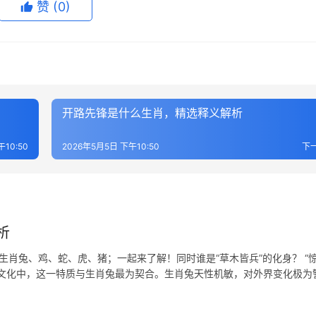
赞
(0)
开路先锋是什么生肖，精选释义解析
10:50
2026年5月5日 下午10:50
下
析
生肖兔、鸡、蛇、虎、猪；一起来了解！同时谁是“草木皆兵”的化身？ “
肖文化中，这一特质与生肖兔最为契合。生肖兔天性机敏，对外界变化极为