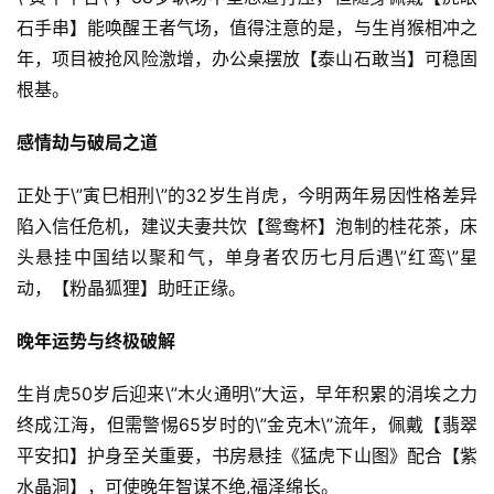
石手串】能唤醒王者气场，值得注意的是，与生肖猴相冲之
年，项目被抢风险激增，办公桌摆放【泰山石敢当】可稳固
根基。
感情劫与破局之道
正处于\”寅巳相刑\”的32岁生肖虎，今明两年易因性格差异
陷入信任危机，建议夫妻共饮【鸳鸯杯】泡制的桂花茶，床
头悬挂中国结以聚和气，单身者农历七月后遇\”红鸾\”星
动，【粉晶狐狸】助旺正缘。
晚年运势与终极破解
生肖虎50岁后迎来\”木火通明\”大运，早年积累的涓埃之力
终成江海，但需警惕65岁时的\”金克木\”流年，佩戴【翡翠
平安扣】护身至关重要，书房悬挂《猛虎下山图》配合【紫
水晶洞】，可使晚年智谋不绝,福泽绵长。