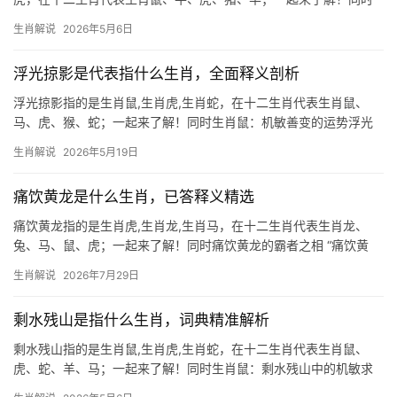
生肖鼠：桌下藏金的机敏象征 民间素有“桌脚藏金”的说法，而生肖
生肖解说
2026年5月6日
鼠正是这一意象的绝佳代言，鼠类天性擅于囤积，且对细微动静极
为敏感，若家中厨房桌椅脚出现金属装饰或黄
浮光掠影是代表指什么生肖，全面释义剖析
浮光掠影指的是生肖鼠,生肖虎,生肖蛇，在十二生肖代表生肖鼠、
马、虎、猴、蛇；一起来了解！同时生肖鼠：机敏善变的运势浮光
“浮光掠影”一词，常被用来形容生肖鼠的运势特征——看似灵动多
生肖解说
2026年5月19日
变，实则暗藏玄机，2026年对属鼠者而言极为关键，下半年易遇“吉
凶并存”
痛饮黄龙是什么生肖，已答释义精选
痛饮黄龙指的是生肖虎,生肖龙,生肖马，在十二生肖代表生肖龙、
兔、马、鼠、虎；一起来了解！同时痛饮黄龙的霸者之相 “痛饮黄
龙”典出岳飞抗金誓言，喻指壮志得酬、畅快淋漓，此成语与生肖龙
生肖解说
2026年7月29日
关联极深——龙为九五之尊，黄龙更是帝王象征。生肖龙人天生带
贵气，2026
剩水残山是指什么生肖，词典精准解析
剩水残山指的是生肖鼠,生肖虎,生肖蛇，在十二生肖代表生肖鼠、
虎、蛇、羊、马；一起来了解！同时生肖鼠：剩水残山中的机敏求
生者 “剩水残山”原指凋零的风景，但在生肖文化中，暗喻逆境中仍