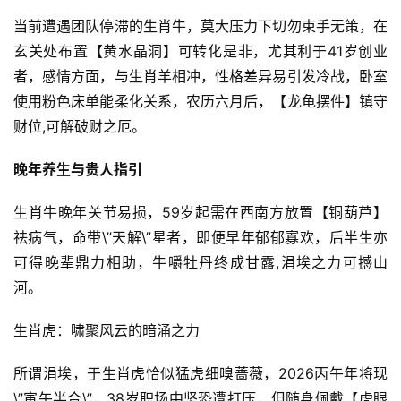
当前遭遇团队停滞的生肖牛，莫大压力下切勿束手无策，在
玄关处布置【黄水晶洞】可转化是非，尤其利于41岁创业
者，感情方面，与生肖羊相冲，性格差异易引发冷战，卧室
使用粉色床单能柔化关系，农历六月后，【龙龟摆件】镇守
财位,可解破财之厄。
晚年养生与贵人指引
生肖牛晚年关节易损，59岁起需在西南方放置【铜葫芦】
祛病气，命带\”天解\”星者，即便早年郁郁寡欢，后半生亦
可得晚辈鼎力相助，牛嚼牡丹终成甘露,涓埃之力可撼山
河。
生肖虎：啸聚风云的暗涌之力
所谓涓埃，于生肖虎恰似猛虎细嗅蔷薇，2026丙午年将现
\”寅午半合\”，38岁职场中坚恐遭打压，但随身佩戴【虎眼