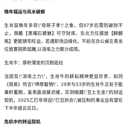
晚年福运与风水破解
生肖鼠晚年多现\”母慈子孝\”之象，但67岁后需防破财不
止，佩戴【黑曜石貔貅】可守财库，东北方位摆放【麒麟
瓶】更能镇宅旺运，若遇职场边缘化，不妨在办公桌左青龙
位放置铜质鼠雕,以涓埃之力聚沙成塔。
生肖牛：厚积薄发的沉默砥柱
当提及\”涓埃之力\”，生肖牛的耕耘精神更显珍贵，如同
《周易》所言\”坤厚载物\”，29岁与53岁的生肖牛正处于能
量积蓄期，虽表面进展迟缓，实则暗藏\”丑土生金\”的财运
契机，2025乙巳年将迎\”巳丑拱合\”,被压制的事业运有望在
下半年拨云见日。
危机中的转运契机