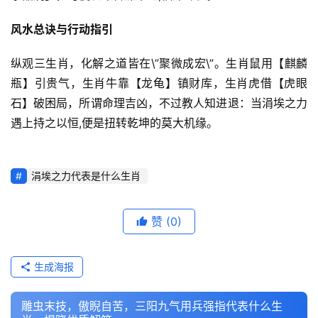
风水总诀与行动指引
纵观三生肖，化解之道皆在\”聚微成宏\”。生肖鼠用【麒麟
瓶】引贵气，生肖牛靠【龙龟】镇财库，生肖虎借【虎眼
石】破困局，所谓命理吉凶，不过教人知进退：当涓埃之力
遇上持之以恒,便是扭转乾坤的莫大机缘。
涓埃之力代表是什么生肖
赞
(0)
生成海报
雕虫末技，傲睨自苦，三阳九气用兵强指代表什么生