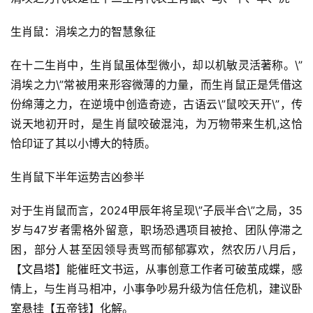
生肖鼠：涓埃之力的智慧象征
在十二生肖中，生肖鼠虽体型微小，却以机敏灵活著称。\”
涓埃之力\”常被用来形容微薄的力量，而生肖鼠正是凭借这
份绵薄之力，在逆境中创造奇迹，古语云\”鼠咬天开\”，传
说天地初开时，是生肖鼠咬破混沌，为万物带来生机,这恰
恰印证了其以小博大的特质。
生肖鼠下半年运势吉凶参半
对于生肖鼠而言，2024甲辰年将呈现\”子辰半合\”之局，35
岁与47岁者需格外留意，职场恐遇项目被抢、团队停滞之
困，部分人甚至因领导责骂而郁郁寡欢，然农历八月后，
【文昌塔】能催旺文书运，从事创意工作者可破茧成蝶，感
情上，与生肖马相冲，小事争吵易升级为信任危机，建议卧
室悬挂【五帝钱】化解。