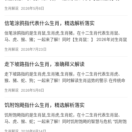
生肖：生肖蛇的智慧与危机意识 “临深履薄”出自《诗经》，形容如
生肖解说
2026年5月6日
临深渊、如履薄冰的谨慎态度，这一成语与生肖蛇的特性高度契合
——蛇在自然界中既能蜿蜒
信笔涂鸦指代表什么生肖，精选解析落实
信笔涂鸦指的是生肖鼠,生肖虎,生肖猪，在十二生肖代表生肖鼠、
马、虎、猴、猪；一起来了解！同时【生肖鼠：】 2026年对生肖鼠
而言，吉凶并存，上半年易遇“破财不止”之困，尤其29岁至41岁
生肖解说
2026年7月23日
者，事业恐遭打压，项目被抢或团队停滞，职场边缘化极为明显，
部分人因
走下坡路指什么生肖，准确释义解读
走下坡路指的是生肖虎,生肖猪,生肖猴，在十二生肖代表生肖虎、
猴、猪、蛇、狗；一起来了解！同时解读生肖运势的警示 在传统命
理中，“走下坡路”往往暗示运势低迷、阻碍频发，而这一现象与某些
生肖解说
2026年5月6日
生肖的流年特质高度契合，2024甲辰龙年将至，部分生肖将面临“吉
中藏凶
饥附饱飏指什么生肖，精选解析落实
饥附饱飏指的是生肖鼠,生肖虎,生肖蛇，在十二生肖代表生肖鼠、
马、虎、猴、蛇；一起来了解！同时饥附饱飏的智慧与危机 “饥附饱
飏”原指鸟兽饥饿时依附于人，饱食后便展翅高飞，比喻人忘恩负
生肖解说
2026年6月14日