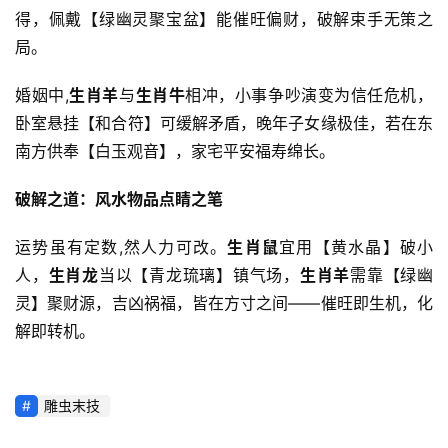
得，佩戴【绿幽灵聚宝盆】能催旺偏财，破解束手无策之
局。
婚姻中,
生肖羊
与
生肖牛
相冲，小事争吵演变为信任危机，
卧室悬挂【和合符】可缓解矛盾，晚年子女缘极佳，若在东
南方供奉【白玉观音】，家宅平安福寿绵长。
破解之道：风水物品点睛之笔
运势虽有定数,然人力可改。
生肖鼠
宜用【黄水晶】破小
人，
生肖龙
当以【青龙琉璃】镇气场，
生肖羊
需靠【绿幽
灵】聚财源，吉凶祸福，皆在方寸之间——催旺即生机，化
解即转机。
雕虫末技