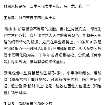
雕虫末技是在十二生肖代表生肖鼠、马、龙、狗、羊
生肖鼠
：雕虫末技中的机敏王者
“雕虫末技”常指微不足道的技能，但对
生肖鼠
而言，却是生
存智慧的缩影，鼠年出生之人天生擅察言观色，能将旁人忽
略的细节转化为机遇，尤其在事业运势上，29岁和41岁是
关键转折点——部分人因团队停滞郁郁寡欢，但大多数人凭
借小聪明化险为夷，下半年若遇项目被抢，需佩戴【黄水
晶】稳固气场，破解职场边缘化危机。
感情婚姻中,
生肖鼠
易与
生肖马
相冲，小事争吵频发，若能
以【粉晶鸳鸯】催旺姻缘，可缓解信任危机，晚年财运亨
通，但需警惕“破财不止”之象，建议在西北方位摆放【铜貔
貅】镇守财库。
生肖龙
：傲睨自苦的孤傲之魂