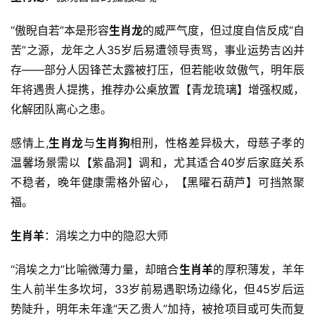
“傲睨自若”本是形容
生肖龙
的威严气度，但过度自信反成“自
苦”之源，龙年之人35岁后易遭领导责骂，事业运势吉凶并
存——部分人因锋芒太露被打压，但若能收敛傲气，明年辰
年将遇贵人提携，推荐办公桌放置【青龙琉璃】增强权威，
化解团队离心之患。
感情上,
生肖龙
与
生肖狗
相刑，性格差异极大，母慈子孝的
温馨场景需以【紫晶洞】调和，尤其适合40岁后家庭关系
不稳者，晚年健康需格外留心，【黑曜石葫芦】可挡煞聚
福。
生肖羊
：涓埃之力中的隐忍大师
“涓埃之力”比喻微薄力量，却暗合
生肖羊
的厚积薄发，羊年
生人前半生多坎坷，33岁前易遇职场边缘化，但45岁后运
势陡升，明年未年逢“天乙贵人”加持，被抢项目或可失而复