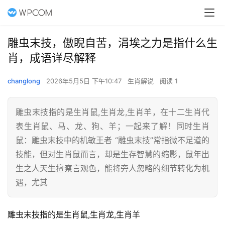
雕虫末技，傲睨自苦，涓埃之力是指什么生
肖，成语详尽解释
changlong
2026年5月5日 下午10:47
生肖解说
阅读 1
雕虫末技指的是生肖鼠,生肖龙,生肖羊，在十二生肖代
表生肖鼠、马、龙、狗、羊；一起来了解！同时生肖
鼠：雕虫末技中的机敏王者 “雕虫末技”常指微不足道的
技能，但对生肖鼠而言，却是生存智慧的缩影，鼠年出
生之人天生擅察言观色，能将旁人忽略的细节转化为机
遇，尤其
雕虫末技指的是生肖鼠,生肖龙,生肖羊