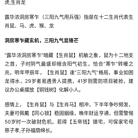
虎,生肖龙
露华浓洞房寒乍（三阳九气用兵强）指是在十二生肖代表生
肖鼠、马、虎、猴、龙
洞房寒乍藏玄机，三阳九气显锋芒
“露华浓洞房寒乍”暗藏【生肖鼠】机敏之象，鼠为十二地支
之首，子时阴气最盛却暗含阳气初生，恰合“寒乍”转暖之
兆，明年甲辰年，【生肖鼠】逢“三阳九气”格局，事业如困
龙得水，29岁者易遇贵人提携，41岁则需防项目被抢，建
议办公桌摆放【铜钱树】化解小人。
感情上，【生肖鼠】与【生肖马】相冲，下半年争吵频发，
夫妻可佩戴【同心锁】稳固姻缘，晚年财运亨通，但需警惕
50岁时一次破财危机，若得【五帝钱】镇宅，可保家宅母
慈子孝,子孙福荫绵长。