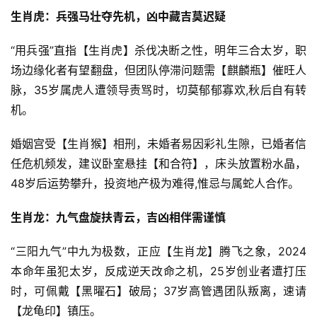
生肖虎：兵强马壮夺先机，凶中藏吉莫迟疑
“用兵强”直指【生肖虎】杀伐决断之性，明年三合太岁，职
场边缘化者有望翻盘，但团队停滞问题需【麒麟瓶】催旺人
脉，35岁属虎人遭领导责骂时，切莫郁郁寡欢,秋后自有转
机。
婚姻宫受【生肖猴】相刑，未婚者易因彩礼生隙，已婚者信
任危机频发，建议卧室悬挂【和合符】，床头放置粉水晶，
48岁后运势攀升，投资地产极为难得,惟忌与属蛇人合作。
生肖龙：九气盘旋扶青云，吉凶相伴需谨慎
“三阳九气”中九为极数，正应【生肖龙】腾飞之象，2024
本命年虽犯太岁，反成逆天改命之机，25岁创业者遭打压
时，可佩戴【黑曜石】破局；37岁高管遇团队叛离，速请
【龙龟印】镇压。