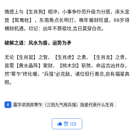
情感上与【生肖狗】相冲，小事争吵恐升级为分居，床头宜
放【鸳鸯枕】，东南角点长明灯，晚年偏财旺盛，68岁得
横财机遇，切记：凶年不葬祖坟,吉日莫穿白衣。
破解之道：风水为盾，运势为矛
无论【生肖鼠】之智、【生肖虎】之勇、【生肖龙】之贵，
皆需【黄水晶阵】聚财、【桃木剑】斩煞，命运吉凶并存，
然“寒乍”终化暖，“兵强”必克敌，诸位但行善念,自有福星高
照。
露华浓洞房寒乍（三阳九气用兵强）指是代表什么生肖
赞
(0)