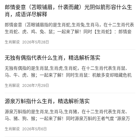
田间挥汗如雨，
郎情妾意（苫眼铺眉，什袭而藏）光阴似箭形容什么生
肖，成语详尽解释
郎情妾意（苫眼铺眉指的是生肖蛇,生肖兔,生肖马，在十二生肖代表
生肖蛇、虎、鸡、兔、鼠；一起来了解！同时【生肖蛇】：郎情妾
意藏锋芒，光阴似箭催运程 “苫眼铺眉”形容生肖蛇天生擅长伪装，
生肖解说
2026年5月28日
而“什袭而藏”更暗示其深藏不露的智慧，2026年对生肖蛇而言极为
关键，尤其是下半
无独有偶指代表什么生肖，精选解析落实
无独有偶指的是生肖鼠,生肖虎,生肖蛇，在十二生肖代表生肖鼠、
马、牛、虎、猴；一起来了解！同时生肖鼠：机敏多变却暗藏危机
2026年对生肖鼠而言，吉凶交织极为明显，上半年易遇贵人提携，
生肖解说
2026年7月29日
尤其29岁至51岁者，事业运势如鲤鱼跃龙门，项目推进顺遂，然下
半年风云
源泉万斛指什么生肖，精选解析落实
源泉万斛指的是生肖龙,生肖马,生肖猪，在十二生肖代表生肖龙、
马、猪、狗、猴；一起来了解！同时源泉万斛的王者气度 “源泉万
斛”常被用来形容气势磅礴、福泽绵长，而十二生肖中，唯有生肖龙
生肖解说
2026年5月6日
最能诠释这一意境，龙自古被视为祥瑞化身，其呼风唤雨之能，恰
似万斛泉涌，生