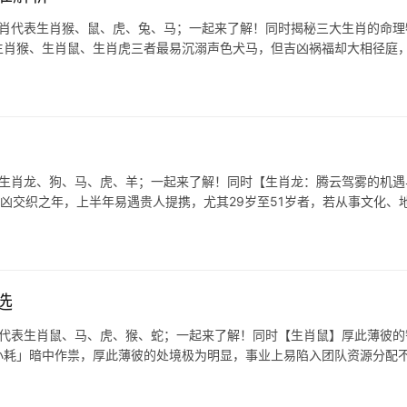
生肖代表生肖猴、鼠、虎、兔、马；一起来了解！同时揭秘三大生肖的命理
生肖猴、生肖鼠、生肖虎三者最易沉溺声色犬马，但吉凶祸福却大相径庭
表生肖龙、狗、马、虎、羊；一起来了解！同时【生肖龙：腾云驾雾的机遇
吉凶交织之年，上半年易遇贵人提携，尤其29岁至51岁者，若从事文化、
选
肖代表生肖鼠、马、虎、猴、蛇；一起来了解！同时【生肖鼠】厚此薄彼的
「小耗」暗中作祟，厚此薄彼的处境极为明显，事业上易陷入团队资源分配