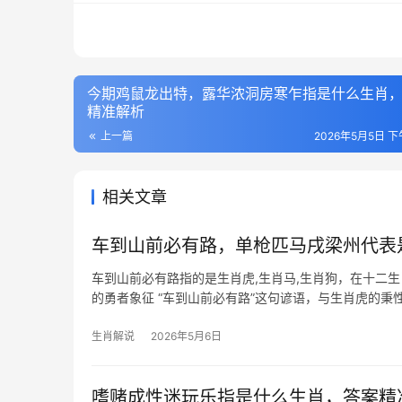
今期鸡鼠龙出特，露华浓洞房寒乍指是什么生肖
精准解析
上一篇
2026年5月5日 下午
相关文章
车到山前必有路，单枪匹马戌梁州代表
车到山前必有路指的是生肖虎,生肖马,生肖狗，在十二
的勇者象征 “车到山前必有路”这句谚语，与生肖虎的
夷，2025年乙巳蛇
生肖解说
2026年5月6日
嗜赌成性迷玩乐指是什么生肖，答案精