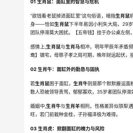
01 生肖鼠：面缸里的智慧与危机
“欲钱看老鼠掉进面缸里”这句俗语，暗指
生肖鼠
身——恰如
生肖鼠
下半年易因小利失大局，29
团队停滞莫大困扰。【五帝钱】挂于办公桌左侧
感情上,
生肖鼠
与
生肖马
相冲，明年甲辰年矛盾
鸯】镇宅，母慈子孝之局可期，晚年财运起伏，
02 生肖牛：面缸外的勤恳与固执
若
生肖鼠
困于面缸，
生肖牛
则是那个默默搬运面
数人恐被领导责骂，郁郁寡欢，35岁者团队停滞
婚姻中,
生肖牛
与
生肖羊
相刑，性格差异似铁犁
旺，若门前栽种金桂，子孙福泽极为难得。
03 生肖虎：掀翻面缸的魄力与风险