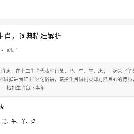
生肖，词典精准解析
•
阅读 1
,生肖虎，在十二生肖代表生肖鼠、马、牛、羊、虎；一起来了解
钱看老鼠掉进面缸里”这句俗语，暗指生肖鼠机灵却易陷贪心的特质
——恰如生肖鼠下半年
虎
、马、牛、羊、虎