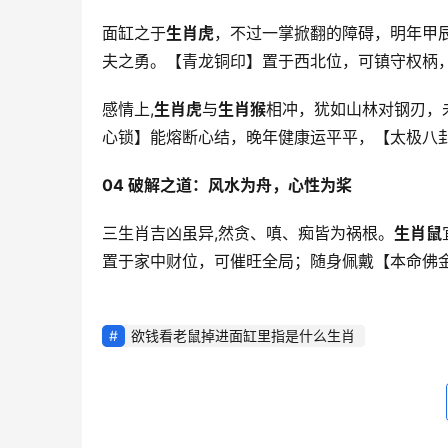
面缸之于
生肖虎
，不过一掌掀翻的障碍，明年甲
夫之勇。【青龙铜印】置于西北位，可镇守权柄，
感情上,
生肖虎
与
生肖猴
相冲，犹如山林对钢刃，
心锁】能熔断心结，晚年健康运平平，【太极八
04 破解之道：风水为舟，心性为桨
三生肖吉凶虽异,然贪、嗔、痴皆为祸根。
生肖鼠
置于家中财位，可催旺全局；随身佩戴【本命佛
欲钱看老鼠掉进面缸里指是什么生肖