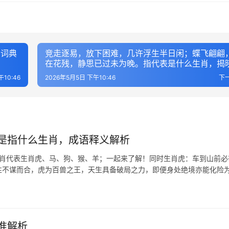
，词典
竞走逐易，放下困难，几许浮生半日闲；蝶飞翩翩
在花残，静思已过未为晚。指代表是什么生肖，揭
质解答
10:46
2026年5月5日 下午10:46
下
是指什么生肖，成语释义解析
生肖代表生肖虎、马、狗、猴、羊；一起来了解！同时生肖虎：车到山前必
秉性不谋而合，虎为百兽之王，天生具备破局之力，即便身处绝境亦能化险
准解析