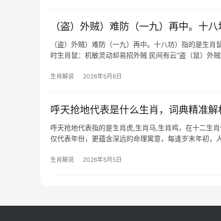
（盗）外贼）难防（一九）再中。十八
（盗）外贼）难防（一九）再中。十八坊）指的是生肖鼠
时生肖鼠：机敏灵动却易招外贼 民间有云“盗（鼠）外
29岁和41岁的生肖鼠需格外警惕合作破财，
生肖解说
2026年5月6日
呼天抢地代表是什么生肖，词典精准解
呼天抢地代表指的是生肖虎,生肖马,生肖鸡，在十二生
仅代表年份，更蕴含深远的命理寓意，每逢岁末年初，人
相关的生肖,剖析其
生肖解说
2026年5月5日