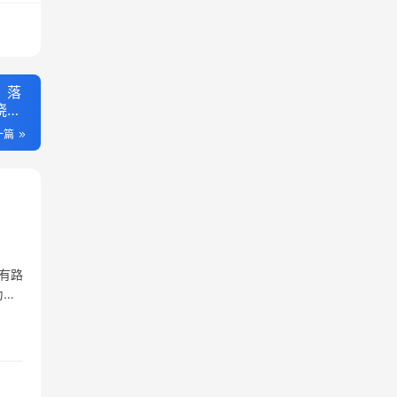
，落
晓优
一篇
有路
为