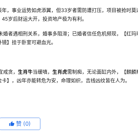
辰年，事业运势如虎添翼，但33岁者需防遭打压，项目被抢时莫
45岁后财运大开，投资地产极为有利。
未婚者遇相刑关系，婚事多阻滞；已婚者信任危机频现，【红玛
卦镜】挂于卧室可避血光。
宜戒贪，
生肖牛
当缓嗔，
生肖虎
需制痴，无论面缸内外，【麒麟
金卡】，凶年亦能转危为安，命理如织，吉线凶纹皆在人为。
赞
(0)