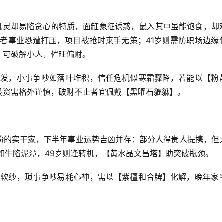
机灵却易陷贪心的特质，面缸象征诱惑，鼠入其中虽能饱食，却
岁者事业恐遭打压，项目被抢时束手无策；41岁则需防职场边缘
，可破解小人，催旺偏财。
频发，小事争吵如落叶堆积，信任危机似寒霜骤降，若能以【粉
投资需格外谨慎，破财不止者宜佩戴【黑曜石貔貅】。
粉的实干家，下半年事业运势吉凶并存：部分人得贵人提携，但
如牛陷泥潭，49岁则逢转机，【黄水晶文昌塔】助突破瓶颈。
遇软纱，琐事争吵易耗心神，需以【紫檀和合牌】化解，晚年家