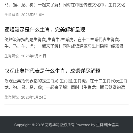
马、猴、龙、狗；一起来了解！同时在中国传统文化中，生肖文化
源远流长，十二生肖各自承载着独特的寓意与运势，本文将以【八
生肖解说
2026年5月6日
百孤寒】【如鱼得水】【玉帐连封万户侯】三个成语为线索，解读
其对应的生肖象征，
绠短汲深是什么生肖，完美解析呈现
绠短汲深指的是生肖鼠,生肖牛,生肖虎，在十二生肖代表生肖鼠、
牛、马、羊、虎；一起来了解！同时成语溯源与生肖隐喻 “绠短汲
深”字面意为短绳打深井，比喻能力不足却承担重任，此成语暗藏生
生肖解说
2026年6月21日
肖玄机——生肖鼠与生肖牛最具关联，鼠性机敏却体力有限，恰似
“绠短”；牛力
叹观止矣指代表是什么生肖，成语详尽解释
叹观止矣指代表指的是生肖龙,生肖鼠,生肖虎，在十二生肖代表生肖
龙、狗、鼠、马、虎；一起来了解！同时【生肖龙：腾云驾雾的运
势之谜】 2026年对生肖龙而言，是吉凶交织的转折点，上半年易遇
生肖解说
2026年5月24日
“龙争虎斗”之象，职场恐遭小人暗中打压，项目被抢或团队停滞不
前，部分人甚至
Copyright © 2026 冠迈华韵 版权所有 Powered by
生肖网
|
吾言集