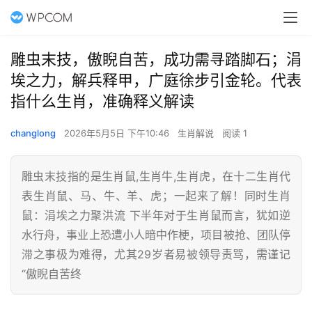
雕虫末技，傲睨自苦，成功需寻踏脚石；涓
埃之力，解兵释甲，广庭徐步引金轮。代表
指什么生肖，准确释义解读
changlong
2026年5月5日 下午10:46
生肖解说
阅读 1
雕虫末技指的是生肖鼠,生肖牛,生肖虎，在十二生肖代
表生肖鼠、马、牛、羊、虎；一起来了解！同时生肖
鼠：涓埃之力聚洪流 下半年对于生肖鼠而言，犹如逆
水行舟，事业上恐遭小人暗中作梗，项目被抢、团队停
滞之事极为难得，尤其29岁者易被领导责骂，需谨记
“傲睨自苦终