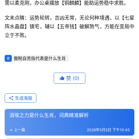
需以柔克刚，办公桌摆放【铜麒麟】能助运势稳中求胜。
文末点睛：运势轮转，吉凶无常，无论何种境遇，以【七星
阵水晶盘】镇宅，辅以【五帝钱】破解煞气，方能在变局中
立于不败。
傲睨自苦指代表是什么生肖
赞
(0)
生成海报
涓埃之力是什么生肖，词典精准解析
上一篇
2026年5月5日 下午10:45