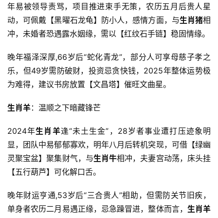
年易被领导责骂，项目推进束手无策，农历五月后贵人星
动，可佩戴【黑曜石龙龟】防小人，感情方面，与
生肖猪
相
冲，未婚者恐遇露水姻缘，需以【红纹石手链】稳固情缘。
晚年福泽深厚,66岁后“蛇化青龙”，部分人可享母慈子孝之
乐，但49岁需防破财，投资忌贪快钱，2025年整体运势极
为难得，建议书房放置【文昌塔】催旺文曲星。
生肖羊
：温顺之下暗藏锋芒
2024年
生肖羊
逢“未土生金”，28岁者事业遭打压迹象明
显，团队中易郁郁寡欢，明年八月后转机突现，可借【绿幽
灵聚宝盆】聚集财气，与
生肖牛
相冲，夫妻宫动荡，床头挂
【五行葫芦】可化解口舌。
晚年财运亨通,53岁后“三合贵人”相助，但需防关节旧疾，
单身者农历二月易遇正缘，忌急躁冒进，整体而言，
生肖羊