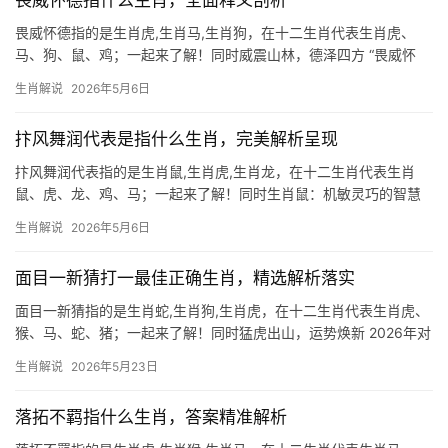
畏威怀德指什么生肖，全面释义剖析
畏威怀德指的是生肖虎,生肖马,生肖狗，在十二生肖代表生肖虎、
马、狗、鼠、鸡；一起来了解！同时威震山林，德泽四方 “畏威怀
德”一词，常被用来形容生肖虎的王者气度，威，如猛虎啸谷，令人
生肖解说
2026年5月6日
敬畏；德，似虎抚幼崽，慈爱深沉。生肖虎天生具备领导力，2024
甲辰龙年，
抃风舞润代表是指什么生肖，完美解析呈现
抃风舞润代表指的是生肖鼠,生肖虎,生肖龙，在十二生肖代表生肖
鼠、虎、龙、鸡、马；一起来了解！同时生肖鼠：机敏灵巧的智慧
化身 在十二生肖中，生肖鼠位列首位，象征“开天辟地”的智慧，民
生肖解说
2026年5月6日
间传说中，鼠凭借机敏跳上牛背夺得第一，暗喻以小博大的生存哲
学，2024甲辰年
面目一新猜打一最佳正确生肖，精选解析落实
面目一新猜指的是生肖蛇,生肖狗,生肖虎，在十二生肖代表生肖虎、
猴、马、蛇、猪；一起来了解！同时猛虎出山，运势焕新 2026年对
于生肖虎而言，恰逢“寅午戌”三合火局，极为难得的旺运之年，事业
生肖解说
2026年5月23日
上，29岁至51岁的属虎人将迎来突破性机遇，尤其下半年有贵人提
携，
落拓不羁指什么生肖，答案精准解析