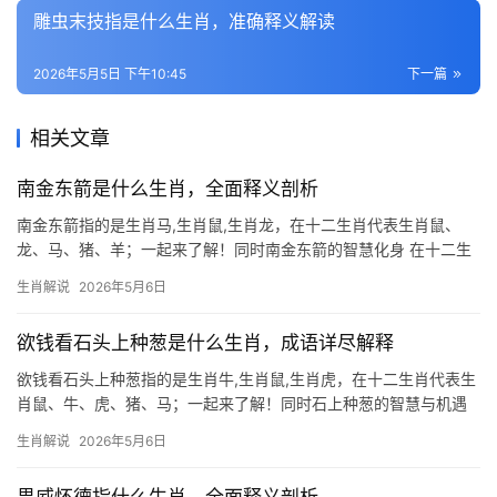
雕虫末技指是什么生肖，准确释义解读
2026年5月5日 下午10:45
下一篇
相关文章
南金东箭是什么生肖，全面释义剖析
南金东箭指的是生肖马,生肖鼠,生肖龙，在十二生肖代表生肖鼠、
龙、马、猪、羊；一起来了解！同时南金东箭的智慧化身 在十二生
肖中，生肖鼠常被视为“南金东箭”的象征，这一成语本指东南方向的
生肖解说
2026年5月6日
珍宝与利箭，比喻珍贵的人才或事物，而生肖鼠机敏灵活的特质，
恰如金玉之贵
欲钱看石头上种葱是什么生肖，成语详尽解释
欲钱看石头上种葱指的是生肖牛,生肖鼠,生肖虎，在十二生肖代表生
肖鼠、牛、虎、猪、马；一起来了解！同时石上种葱的智慧与机遇
“欲钱看石头上种葱”这句俗语看似荒诞，实则暗藏玄机，在十二生肖
生肖解说
2026年5月6日
中，生肖鼠与“石上种葱”的意象最为契合，石头象征困境，葱代表生
机，而生肖鼠天