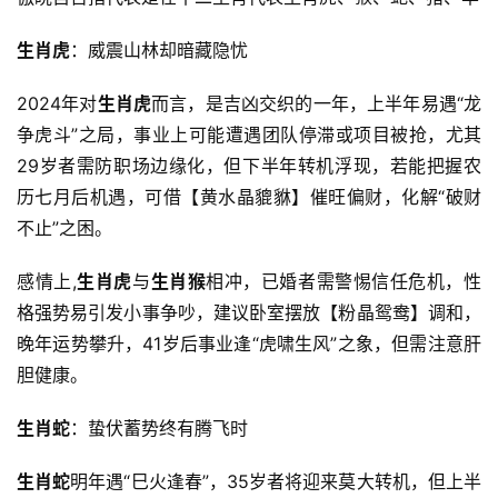
生肖虎
：威震山林却暗藏隐忧
2024年对
生肖虎
而言，是吉凶交织的一年，上半年易遇“龙
争虎斗”之局，事业上可能遭遇团队停滞或项目被抢，尤其
29岁者需防职场边缘化，但下半年转机浮现，若能把握农
历七月后机遇，可借【黄水晶貔貅】催旺偏财，化解“破财
不止”之困。
感情上,
生肖虎
与
生肖猴
相冲，已婚者需警惕信任危机，性
格强势易引发小事争吵，建议卧室摆放【粉晶鸳鸯】调和，
晚年运势攀升，41岁后事业逢“虎啸生风”之象，但需注意肝
胆健康。
生肖蛇
：蛰伏蓄势终有腾飞时
生肖蛇
明年遇“巳火逢春”，35岁者将迎来莫大转机，但上半