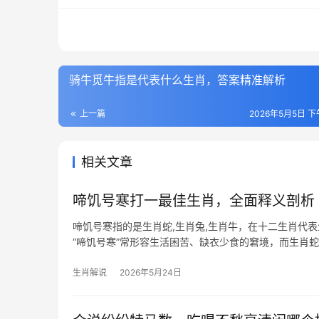
骑牛觅牛指是代表什么生肖，答案精准解析
上一篇
2026年5月5日 下午
相关文章
啼饥号寒打一最佳生肖，全面释义剖析
啼饥号寒指的是生肖蛇,生肖兔,生肖牛，在十二生肖代
“啼饥号寒”常形容生活困苦、缺衣少食的窘境，而生肖
后迎来转
生肖解说
2026年5月24日