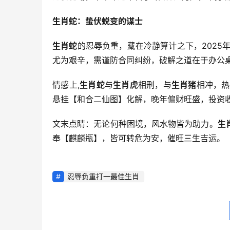
生肖蛇：蛰伏蜕变的谋士
生肖蛇
的忍辱负重，藏在冷静算计之下，2025
尤为艰辛，需谨防合同纠纷，破解之道在于办公
情感上,
生肖蛇
与
生肖虎
相刑，与
生肖猪
相冲，热
悬挂【和合二仙图】化解，晚年偏财旺盛，投资
文末点睛：无论何种困境，风水物皆为助力。
生
奉【麒麟瓶】，皆可转危为安，催旺三生吉运。
忍辱负重打一最佳生肖