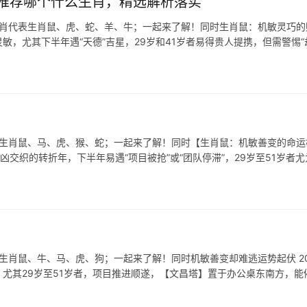
推荐哪个什么生肖，精选解析落实
生肖代表生肖鼠、虎、蛇、羊、牛；一起来了解！同时生肖鼠：机敏灵巧的
敏，尤其下半年遇“天德”吉星，29岁和41岁者易得贵人提携，但需警惕“
表生肖鼠、马、虎、猴、蛇；一起来了解！同时【生肖鼠：机敏善变的命运
凶交织的转折年，下半年易遇“项目被抢”或“团队停滞”，29岁至51岁者尤
生肖鼠、牛、马、虎、狗；一起来了解！同时机敏善变却难逃运势起伏 20
尤其29岁至51岁者，项目推进顺遂，【文昌塔】置于办公桌东南方，能