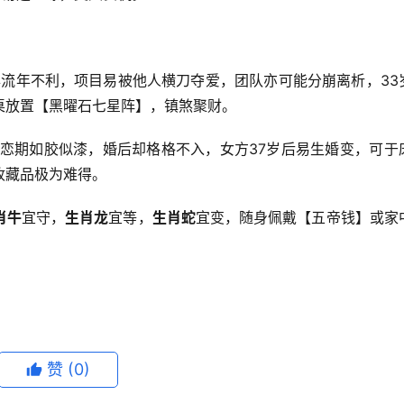
年流年不利，项目易被他人横刀夺爱，团队亦可能分崩离析，33
桌放置【黑曜石七星阵】，镇煞聚财。
恋期如胶似漆，婚后却格格不入，女方37岁后易生婚变，可于
收藏品极为难得。
肖牛
宜守，
生肖龙
宜等，
生肖蛇
宜变，随身佩戴【五帝钱】或家
赞
(0)