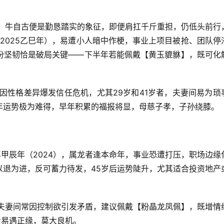
，牛自古便是勤恳踏实的象征，即便肩扛千斤重担，仍低头前行
（如2025乙巳年），易遭小人暗中作梗，事业上项目被抢、团队停
份坚韧恰是破局关键——下半年若能佩戴【黄玉貔貅】，既可化
因性格差异爆发信任危机，尤其29岁和41岁者，夫妻间易为琐
年运势极为难得，早年积累的福报将显，母慈子孝，子孙绕膝。
年甲辰年（2024），属龙者逢本命年，事业恐遭打压，职场边缘
以退为进，反可蓄力待发，45岁后运势陡升，尤其适合投资地产
夫妻间常因控制欲引发矛盾，建议佩戴【粉晶龙凤佩】，既增情
者易遇正缘，莫大良机。