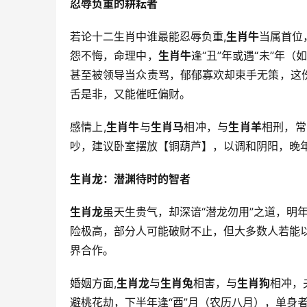
忍辱负重的耕耘者
若论十二生肖中谁最能忍辱负重,
生肖牛
当属首位
怨不悔，命理中，
生肖牛
逢“丑”年或遇“未”年
甚至被领导当众责骂，郁郁寡欢却束手无策，这
舌是非，又能催旺偏财。
感情上,
生肖牛
与
生肖马
相冲，与
生肖羊
相刑，常
吵，建议卧室摆放【铜葫芦】，以调和阴阳，晚
生肖龙：潜渊待时的智者
生肖龙
虽天生贵气，却深谙“潜龙勿用”之道，明
险极高，部分人可能破财不止，但大多数人若能
界合作。
婚姻方面,
生肖龙
与
生肖兔
相害，与
生肖狗
相冲，
避桃花劫，下半年逢“酉”月（农历八月），单身