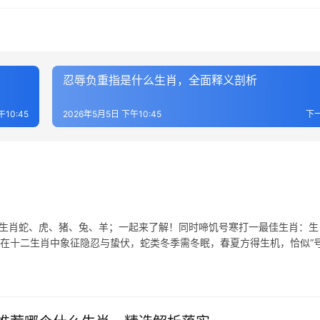
忍辱负重指是什么生肖，全面释义剖析
10:45
2026年5月5日 下午10:45
下
表生肖蛇、虎、猪、兔、羊；一起来了解！同时啼饥号寒打一最佳生肖：生
蛇在十二生肖中象征隐忍与蛰伏，蛇类冬季需冬眠，春夏方得生机，恰似“号