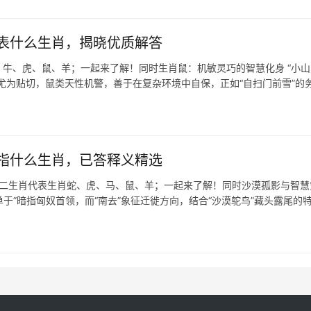
表什么生肖，揭晓优质解答
牛、虎、鼠、羊；一起来了解！同时生肖鼠：机敏灵巧的智慧化身 “小山
尤为贴切，鼠类天性机警，善于在复杂环境中自保，正如“自扫门前雪”的
指什么生肖，已答释义精选
十二生肖代表生肖蛇、虎、马、鼠、羊；一起来了解！同时沙漠孤影与智慧
单于”暗指匈奴首领，而“南去”象征迁徙方向，结合“沙漠鸵鸟”藏头露尾的