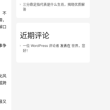
三分鼎足指代表是什么生肖，揭晓优质解
答
，不
滞，
解口
近期评论
事争
一位 WordPress 评论者
发表在
世界，您
好！
化风
或跨
缘又