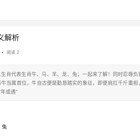
义解析
•
阅读 2
十二生肖代表生肖牛、马、羊、龙、兔；一起来了解！同时忍辱负
生肖牛当属首位，牛自古便是勤恳踏实的象征，即便肩扛千斤重担
年或遇“
、兔