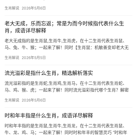
与隐忧 “一厢情愿”在生肖鼠的语境中，常体现为精于算计却忽略他
生肖解说
2026年5月6日
人感受的执念。生肖鼠天生敏锐，善于未雨绸缪，但若过度依赖自
我判断，易陷入“孤
老大无成，乐而忘返；常是为而今时候指代表什么生
肖，成语详尽解释
老大无成指的是生肖鼠,生肖牛,生肖虎，在十二生肖代表生肖鼠、
马、兔、牛、猴；一起来了解！同时【生肖鼠：机敏善变却老大无
成】 2026年对生肖鼠而言是吉凶交织之年，上半年易遇贵人提携，
生肖解说
2026年5月5日
尤其29岁至41岁者可能获意外项目机会，但下半年易因团队内斗或
领导临时
流光溢彩是指什么生肖，精选解析落实
流光溢彩指的是生肖蛇,生肖鸡,生肖马，在十二生肖代表生肖蛇、
马、鸡、猴、虎；一起来了解！同时流光溢彩指代哪个生肖？解密
成语背后的祥瑞寓意 “流光溢彩”常被用来形容光芒闪耀、华丽夺目
生肖解说
2026年5月6日
的景象，而在生肖文化中，它最契合的属相是生肖蛇，蛇身披鳞
甲，行动时鳞片折
时和年丰指是什么生肖，成语详尽解释
时和年丰指的是生肖鼠,生肖牛,生肖龙，在十二生肖代表生肖鼠、
牛、龙、鸡、马；一起来了解！同时时和年丰的智慧灵巧 “时和年