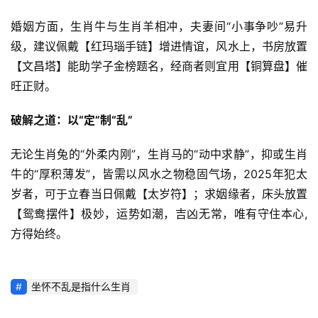
婚姻方面，生肖牛与生肖羊相冲，夫妻间“小事争吵”易升
级，建议佩戴【红玛瑙手链】增进情谊，风水上，书房放置
【文昌塔】能助学子金榜题名，经商者则宜用【铜算盘】催
旺正财。
破解之道：以“定”制“乱”
无论生肖兔的“外柔内刚”，生肖马的“动中求静”，抑或生肖
牛的“厚积薄发”，皆需以风水之物稳固气场，2025年犯太
岁者，可于立春当日佩戴【太岁符】；求姻缘者，床头放置
【鸳鸯摆件】极妙，运势如潮，吉凶无常，唯有守住本心,
方得始终。
坐怀不乱是指什么生肖