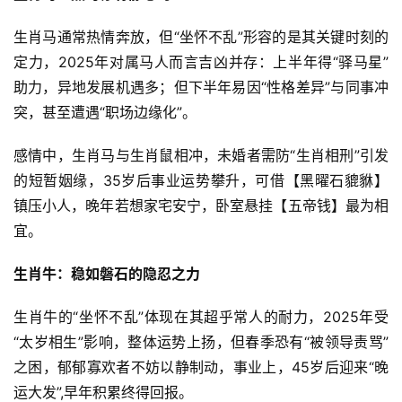
生肖马通常热情奔放，但“坐怀不乱”形容的是其关键时刻的
定力，2025年对属马人而言吉凶并存：上半年得“驿马星”
助力，异地发展机遇多；但下半年易因“性格差异”与同事冲
突，甚至遭遇“职场边缘化”。
感情中，生肖马与生肖鼠相冲，未婚者需防“生肖相刑”引发
的短暂姻缘，35岁后事业运势攀升，可借【黑曜石貔貅】
镇压小人，晚年若想家宅安宁，卧室悬挂【五帝钱】最为相
宜。
生肖牛：稳如磐石的隐忍之力
生肖牛的“坐怀不乱”体现在其超乎常人的耐力，2025年受
“太岁相生”影响，整体运势上扬，但春季恐有“被领导责骂”
之困，郁郁寡欢者不妨以静制动，事业上，45岁后迎来“晚
运大发”,早年积累终得回报。