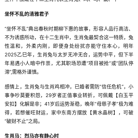
坐怀不乱的清雅君子
“坐怀不乱”典出春秋时期柳下惠的故事，形容人品行高洁、
不为诱惑所动，在十二生肖中，生肖兔最契合这一特质，兔
性温和，外柔内刚，即便身处纷扰亦能守住本心，明年
2025乙巳年，生肖兔与太岁无冲无合，运势中平，但下半
年易遇小人暗中作祟，尤其职场恐遭“项目被抢”或“团队停
滞”,需格外谨慎。
感情上，生肖兔与生肖鸡相冲，已婚者需防“信任危机”，小
事争吵莫要积怨，29岁者正值事业转折，可佩戴【白玉平
安扣】化解是非；41岁后运势渐稳，晚年“母慈子孝”极为难
得，若想催旺财运，家中东南方摆放【黄水晶树】，可破
“破财不止”之局。
生肖马：烈马亦有静心时