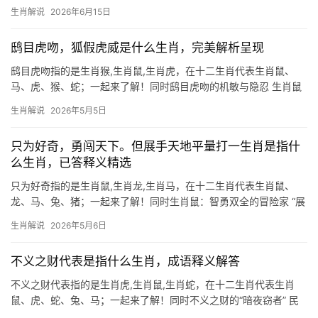
机】 2026年对生肖鼠而言，是吉凶交织的转折年，事业上，29岁
生肖解说
2026年6月15日
至51岁者易遇“明枪暗箭”，项目被抢、团队停滞极为常见，尤其下半
年需防
鸱目虎吻，狐假虎威是什么生肖，完美解析呈现
鸱目虎吻指的是生肖猴,生肖鼠,生肖虎，在十二生肖代表生肖鼠、
马、虎、猴、蛇；一起来了解！同时鸱目虎吻的机敏与隐忍 生肖鼠
在十二生肖中位列首位，天生带着“鸱目虎吻”般的机警与锋芒，所谓
生肖解说
2026年5月5日
“鸱目”，形容目光锐利如夜枭；“虎吻”则暗藏杀伐之气，暗示生肖鼠
虽身形
只为好奇，勇闯天下。但展手天地平量打一生肖是指什
么生肖，已答释义精选
只为好奇指的是生肖鼠,生肖龙,生肖马，在十二生肖代表生肖鼠、
龙、马、兔、猪；一起来了解！同时生肖鼠：智勇双全的冒险家 “展
手天地平量”这句谜语，暗藏玄机，天地为“乾坤”，平量即“权衡”，而
生肖解说
2026年5月6日
鼠类前爪常作捧物状，恰似丈量天地，故谜底正是生肖鼠，鼠为十
二生肖
不义之财代表是指什么生肖，成语释义解答
不义之财代表指的是生肖虎,生肖鼠,生肖蛇，在十二生肖代表生肖
鼠、虎、蛇、兔、马；一起来了解！同时不义之财的“暗夜窃者” 民
间常将生肖鼠与不义之财挂钩，因其天性机敏却易走偏锋，鼠为地