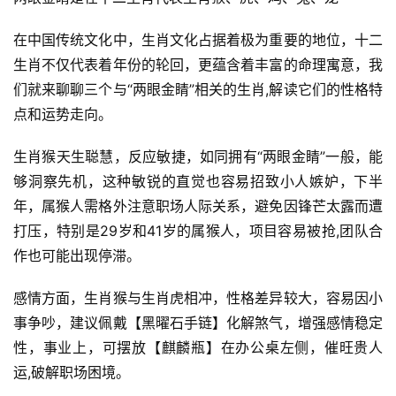
在中国传统文化中，生肖文化占据着极为重要的地位，十二
生肖不仅代表着年份的轮回，更蕴含着丰富的命理寓意，我
们就来聊聊三个与“两眼金睛”相关的生肖,解读它们的性格特
点和运势走向。
生肖猴天生聪慧，反应敏捷，如同拥有“两眼金睛”一般，能
够洞察先机，这种敏锐的直觉也容易招致小人嫉妒，下半
年，属猴人需格外注意职场人际关系，避免因锋芒太露而遭
打压，特别是29岁和41岁的属猴人，项目容易被抢,团队合
作也可能出现停滞。
感情方面，生肖猴与生肖虎相冲，性格差异较大，容易因小
事争吵，建议佩戴【黑曜石手链】化解煞气，增强感情稳定
性，事业上，可摆放【麒麟瓶】在办公桌左侧，催旺贵人
运,破解职场困境。