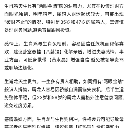
生肖鸡天生具有“两眼金睛”般的洞察力，尤其在投资理财方
面眼光独到，明年鸡年，属鸡人财运起伏较大，可能出现
“破财不止”的情况，特别是35岁和47岁的属鸡人，需谨慎
处理财务问题,避免盲目跟风投资。
感情上，生肖鸡与生肖兔相刑，容易因信任危机而郁郁寡
欢，建议卧室悬挂【八卦镜】化解矛盾，增进夫妻感情，事
业方面，可随身携带【黄水晶】增强自信,避免被领导责骂
或职场边缘化。
生肖龙天生贵气，一生多有贵人相助，如同拥有“两眼金睛”
般识人辨物，属龙人容易因骄傲自满而错失良机，后半生运
势整体平稳，但23岁和59岁的属龙人需格外注意健康问题,
避免过度劳累。
感情婚姻方面，生肖龙与生肖狗相冲，性格差异可能导致母
慈子孝的局面难以维持，建议佩戴【红玛瑙】增强亲和力，