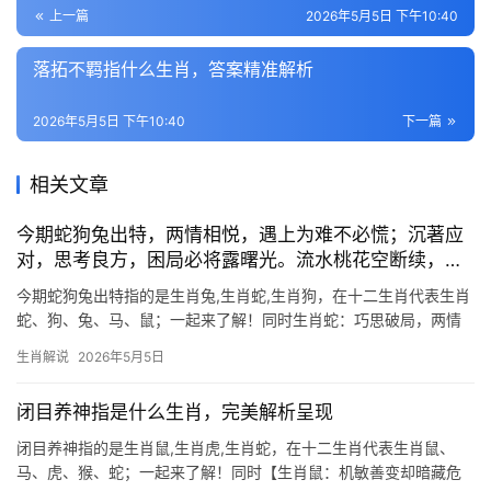
上一篇
2026年5月5日 下午10:40
落拓不羁指什么生肖，答案精准解析
2026年5月5日 下午10:40
下一篇
相关文章
今期蛇狗兔出特，两情相悦，遇上为难不必慌；沉著应
对，思考良方，困局必将露曙光。流水桃花空断续，别
久啼多音信少是指什么生肖，精选解析落实
今期蛇狗兔出特指的是生肖兔,生肖蛇,生肖狗，在十二生肖代表生肖
蛇、狗、兔、马、鼠；一起来了解！同时生肖蛇：巧思破局，两情
相悦迎转机 生肖蛇的朋友下半年将迎来“太阳”“天喜”吉星拱照，感情
生肖解说
2026年5月5日
与事业呈现“两情相悦”之象，尤其是29岁和41岁者，人际缘分极为
难得，但
闭目养神指是什么生肖，完美解析呈现
闭目养神指的是生肖鼠,生肖虎,生肖蛇，在十二生肖代表生肖鼠、
马、虎、猴、蛇；一起来了解！同时【生肖鼠：机敏善变却暗藏危