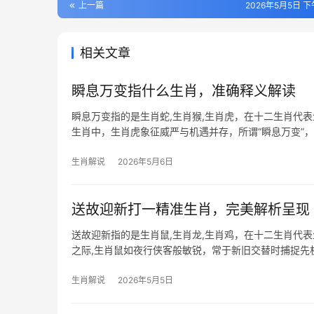
上一篇
2026年5月5日 下午
相关文章
瞬息万变指什么生肖，准确释义解读
瞬息万变指的是生肖蛇,生肖猴,生肖虎，在十二生肖代
生肖中，生肖虎象征威严与机遇并存，所谓“瞬息万变”，
而言，是
生肖解说
2026年5月6日
送故迎新打一精准生肖，完美解析呈现
送故迎新指的是生肖鼠,生肖龙,生肖鸡，在十二生肖代
之际,生肖鼠如夜行侠客般敏锐，常于新旧交替时捕捉先
太岁三合，事
生肖解说
2026年5月5日