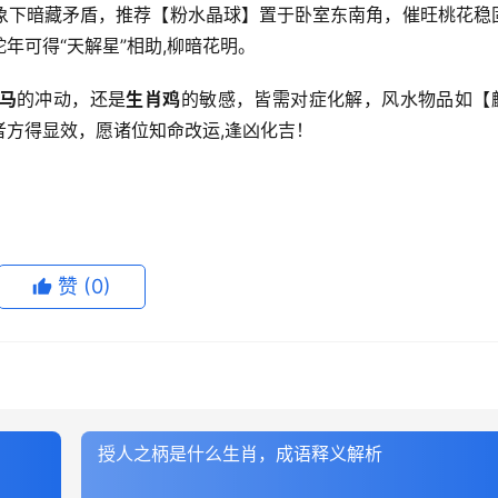
象下暗藏矛盾，推荐【粉水晶球】置于卧室东南角，催旺桃花稳
年可得“天解星”相助,柳暗花明。
马
的冲动，还是
生肖鸡
的敏感，皆需对症化解，风水物品如【
方得显效，愿诸位知命改运,逢凶化吉！
赞
(0)
授人之柄是什么生肖，成语释义解析