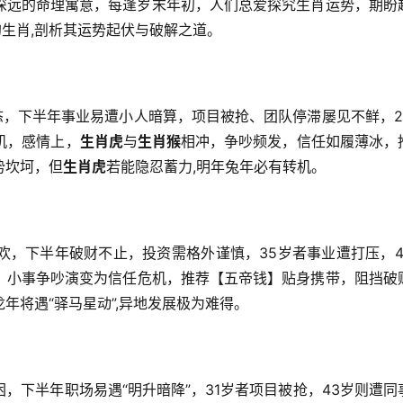
深远的命理寓意，每逢岁末年初，人们总爱探究生肖运势，期盼
的生肖,剖析其运势起伏与破解之道。
态，下半年事业易遭小人暗算，项目被抢、团队停滞屡见不鲜，2
机，感情上，
生肖虎
与
生肖猴
相冲，争吵频发，信任如履薄冰，
势坎坷，但
生肖虎
若能隐忍蓄力,明年兔年必有转机。
欢，下半年破财不止，投资需格外谨慎，35岁者事业遭打压，4
，小事争吵演变为信任危机，推荐【五帝钱】贴身携带，阻挡破
年将遇“驿马星动”,异地发展极为难得。
，下半年职场易遇“明升暗降”，31岁者项目被抢，43岁则遭同