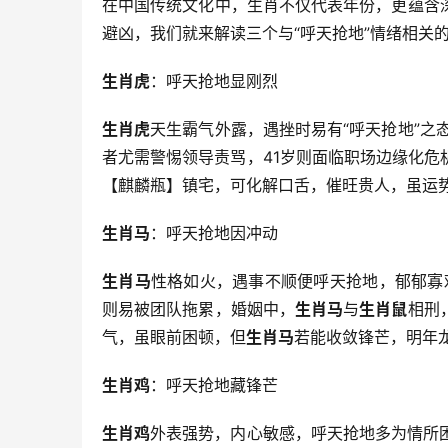
在中国传统文化中，生肖不仅代表年份，更蕴含
避凶，我们就来解读三个与“呼天抢地”情绪相关
生肖虎
：呼天抢地显刚烈
生肖虎
天生霸气外露，遇挫时易有“呼天抢地”之
者尤需警惕领导责骂，41岁则面临职场边缘化危
【麒麟瓶】镇宅，可化解口舌，催旺贵人，虽运
生肖马
：呼天抢地因冲动
生肖马
性格如火，遇事不顺便呼天抢地，郁郁寡
则易被团队拖累，婚姻中，
生肖马
与
生肖鼠
相刑
气，虽眼前困顿，但
生肖马
若能收敛锋芒，明年龙
生肖鸡
：呼天抢地藏锋芒
生肖鸡
外表强势，内心敏感，呼天抢地多为情所困