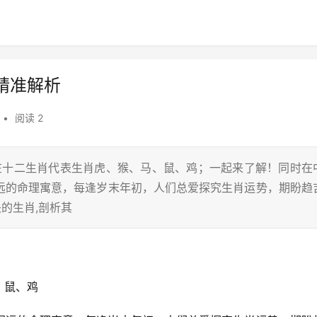
精准解析
•
阅读 2
，在十二生肖代表生肖虎、猴、马、鼠、鸡；一起来了解！同时在
远的命理寓意，每逢岁末年初，人们总爱探究生肖运势，期盼趋
的生肖,剖析其
、鼠、鸡