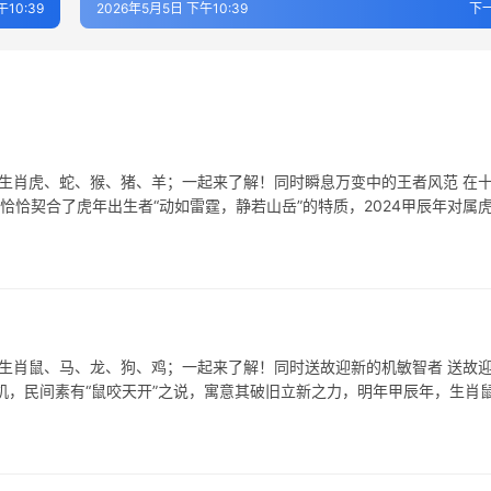
10:39
2026年5月5日 下午10:39
下
表生肖虎、蛇、猴、猪、羊；一起来了解！同时瞬息万变中的王者风范 在
恰恰契合了虎年出生者“动如雷霆，静若山岳”的特质，2024甲辰年对属
表生肖鼠、马、龙、狗、鸡；一起来了解！同时送故迎新的机敏智者 送故
机，民间素有“鼠咬天开”之说，寓意其破旧立新之力，明年甲辰年，生肖