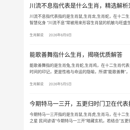
川流不息指代表是什么生肖，精选解析
川流不息指代表指的是生肖鼠,生肖龙,生肖蛇，在十二
智慧化身 “川流不息”常被用来形容生肖鼠的机敏与旺盛
是“吉凶并存”
生肖解说
2026年6月9日
能歌善舞指什么生肖，揭晓优质解答
能歌善舞指的是生肖兔,生肖蛇,生肖鸡，在十二生肖代
时间的印记，更是性格与命运的隐喻，所谓“能歌善舞”
生肖兔、生肖蛇
生肖解说
2026年5月5日
今期特马一三开，五更归时门卫在代表
今期特马一三开指的是生肖鼠,生肖虎,生肖马，在十二
之星 民间谚语“今期特马一三开”暗藏玄机，若结合“五
时”（23:0