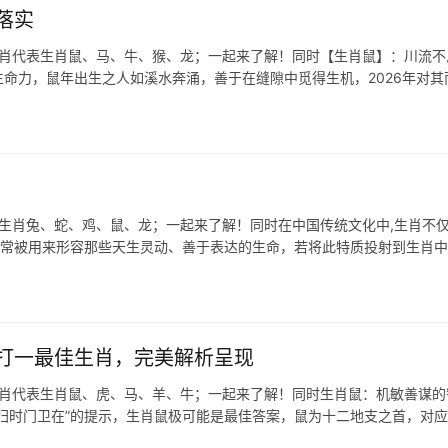
落实
生肖代表生肖鼠、马、牛、猴、龙；一起来了解！同时【生肖鼠】：川流不
生命力，鼠年出生之人如溪水奔涌，善于在缝隙中觅得生机，2026年对其
表生肖兔、蛇、鸡、鼠、龙；一起来了解！同时在中国传统文化中,生肖不
，常被用来形容那些天生灵动、善于表达的生命，若将此特质投射到生肖
打一最佳生肖，完美解析呈现
生肖代表生肖鼠、虎、马、羊、牛；一起来了解！同时生肖鼠：机敏善谋的
更归时门卫在”的提示，生肖鼠极可能是最佳答案，鼠为十二地支之首，对应