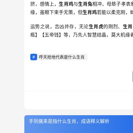
挤，感情上，
生肖鸡
与
生肖兔
相冲，母慈子孝表
缘，虽眼下束手无策，但
生肖鸡
若能以柔克刚，蛇
运势之说，吉凶并存，无论
生肖虎
的刚烈、
生肖
瓶】【五帝钱】等，乃先人智慧结晶，莫大机缘者
呼天抢地代表是什么生肖
手到擒来是指什么生肖，成语释义解析