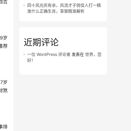
趋吉
四十风光庆有余，风流才子俏佳人打一精
准什么正确生肖，答案精准解析
9岁
近期评论
推荐
一位 WordPress 评论者
发表在
世界，您
好！
7岁
财煞
事排